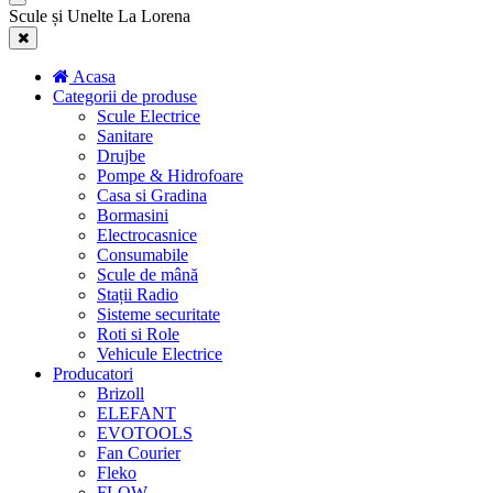
Scule și Unelte La Lorena
Acasa
Categorii de produse
Scule Electrice
Sanitare
Drujbe
Pompe & Hidrofoare
Casa si Gradina
Bormasini
Electrocasnice
Consumabile
Scule de mână
Stații Radio
Sisteme securitate
Roti si Role
Vehicule Electrice
Producatori
Brizoll
ELEFANT
EVOTOOLS
Fan Courier
Fleko
FLOW