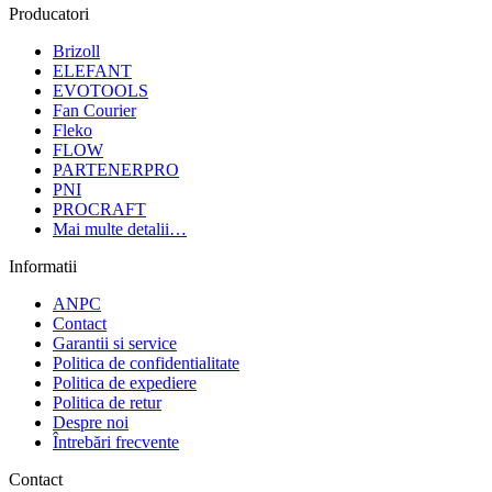
Producatori
Brizoll
ELEFANT
EVOTOOLS
Fan Courier
Fleko
FLOW
PARTENERPRO
PNI
PROCRAFT
Mai multe detalii…
Informatii
ANPC
Contact
Garantii si service
Politica de confidentialitate
Politica de expediere
Politica de retur
Despre noi
Întrebări frecvente
Contact