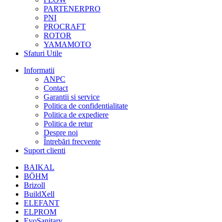
PARTENERPRO
PNI
PROCRAFT
ROTOR
YAMAMOTO
Sfaturi Utile
Informatii
ANPC
Contact
Garantii si service
Politica de confidentialitate
Politica de expediere
Politica de retur
Despre noi
Întrebări frecvente
Suport clienti
BAIKAL
BÖHM
Brizoll
BuildXell
ELEFANT
ELPROM
EvoSanitary