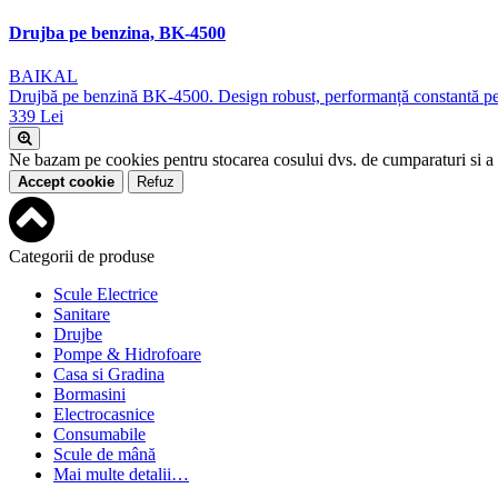
Drujba pe benzina, BK-4500
BAIKAL
Drujbă pe benzină BK-4500. Design robust, performanță constantă pent
339 Lei
Ne bazam pe cookies pentru stocarea cosului dvs. de cumparaturi si a seta
Accept cookie
Refuz
Categorii de produse
Scule Electrice
Sanitare
Drujbe
Pompe & Hidrofoare
Casa si Gradina
Bormasini
Electrocasnice
Consumabile
Scule de mână
Mai multe detalii…