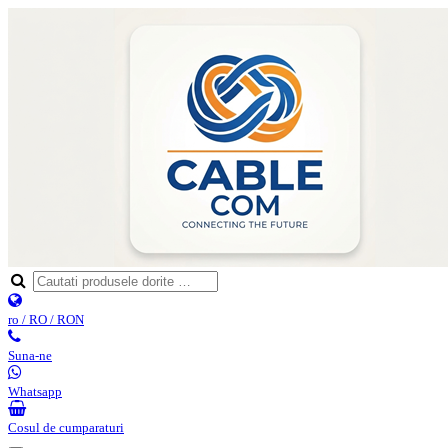
ro / RO / RON
Suna-ne
Whatsapp
Cosul de cumparaturi