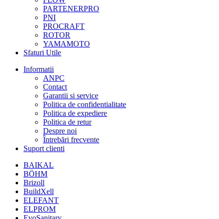
PARTENERPRO
PNI
PROCRAFT
ROTOR
YAMAMOTO
Sfaturi Utile
Informatii
ANPC
Contact
Garantii si service
Politica de confidentialitate
Politica de expediere
Politica de retur
Despre noi
Întrebări frecvente
Suport clienti
BAIKAL
BÖHM
Brizoll
BuildXell
ELEFANT
ELPROM
EvoSanitary