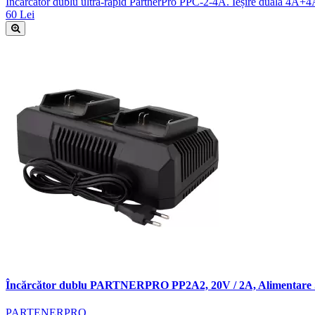
Încărcător dublu ultra-rapid PartnerPro PPC-2-4A. Ieșire duală 4A+4
60 Lei
Încărcător dublu PARTNERPRO PP2A2, 20V / 2A, Alimentare 
PARTENERPRO