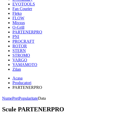
EVOTOOLS
Fan Courier
Fleko
FLOW
Mixxus
O-Grill
PARTENERPRO
PNI
PROCRAFT
ROTOR
STERN
STROMO
VARGO
YAMAMOTO
Zilan
Acasa
Producatori
PARTENERPRO
Nume
Pret
Popularitate
Data
Scule PARTENERPRO