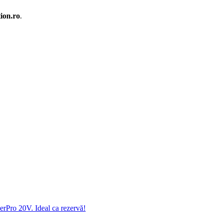
ion.ro
.
rPro 20V. Ideal ca rezervă!