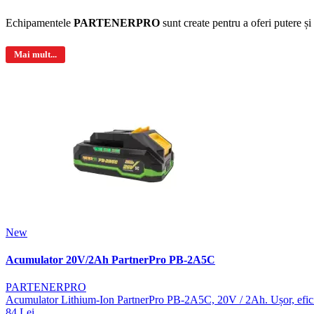
Echipamentele
PARTENERPRO
sunt create pentru a oferi putere și
Mai mult...
New
Acumulator 20V/2Ah PartnerPro PB-2A5C
PARTENERPRO
Acumulator Lithium-Ion PartnerPro PB-2A5C, 20V / 2Ah. Ușor, eficien
84 Lei