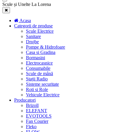
Scule și Unelte La Lorena
Acasa
Categorii de produse
Scule Electrice
Sanitare
Drujbe
Pompe & Hidrofoare
Casa si Gradina
Bormasini
Electrocasnice
Consumabile
Scule de mână
Stații Radio
Sisteme securitate
Roti si Role
Vehicule Electrice
Producatori
Brizoll
ELEFANT
EVOTOOLS
Fan Courier
Fleko
FLOW