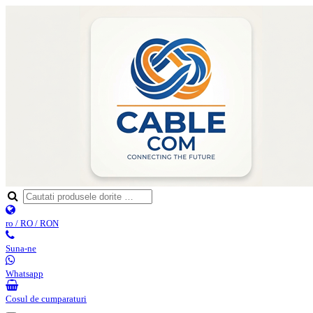
ro / RO / RON
Suna-ne
Whatsapp
Cosul de cumparaturi