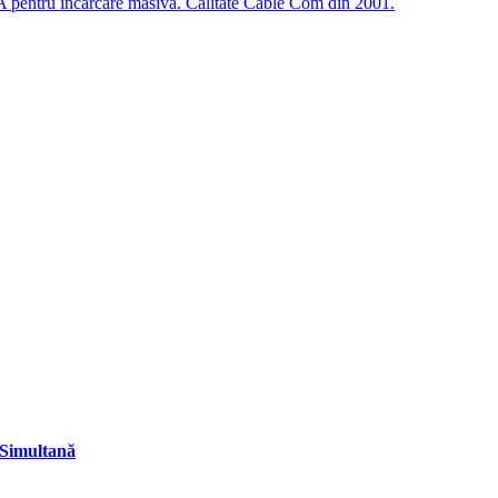
A pentru încărcare masivă. Calitate Cable Com din 2001.
Simultană