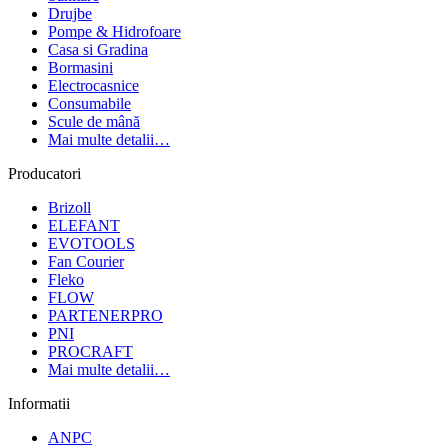
Drujbe
Pompe & Hidrofoare
Casa si Gradina
Bormasini
Electrocasnice
Consumabile
Scule de mână
Mai multe detalii…
Producatori
Brizoll
ELEFANT
EVOTOOLS
Fan Courier
Fleko
FLOW
PARTENERPRO
PNI
PROCRAFT
Mai multe detalii…
Informatii
ANPC