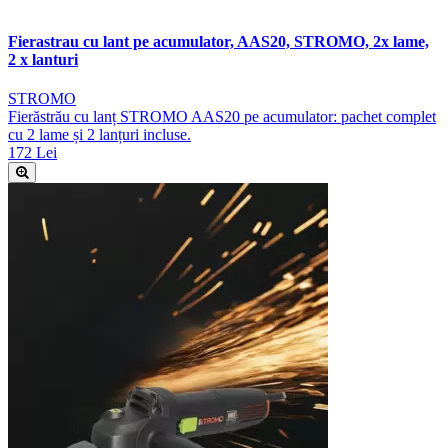
Fierastrau cu lant pe acumulator, AAS20, STROMO, 2x lame,
2 x lanturi
STROMO
Fierăstrău cu lanț STROMO AAS20 pe acumulator: pachet complet
cu 2 lame și 2 lanțuri incluse.
172 Lei