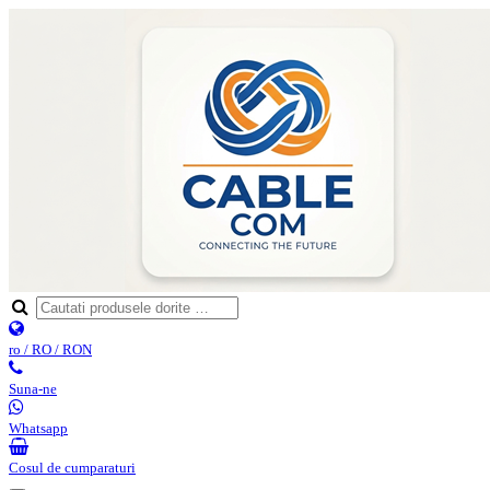
ro / RO / RON
Suna-ne
Whatsapp
Cosul de cumparaturi