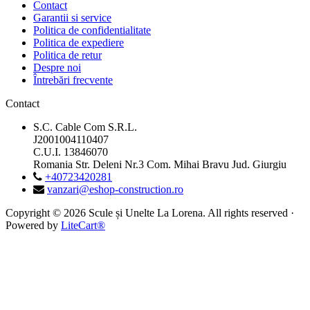
Contact
Garantii si service
Politica de confidentialitate
Politica de expediere
Politica de retur
Despre noi
Întrebări frecvente
Contact
S.C. Cable Com S.R.L.
J2001004110407
C.U.I. 13846070
Romania Str. Deleni Nr.3 Com. Mihai Bravu Jud. Giurgiu
+40723420281
vanzari@eshop-construction.ro
Copyright © 2026 Scule și Unelte La Lorena. All rights reserved ·
Powered by
LiteCart®