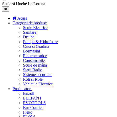
Scule și Unelte La Lorena
Acasa
Categorii de produse
Scule Electrice
Sanitare
Drujbe
Pompe & Hidrofoare
Casa si Gradina
Bormasini
Electrocasnice
Consumabile
Scule de mână
Stații Radio
Sisteme securitate
Roti si Role
Vehicule Electrice
Producatori
Brizoll
ELEFANT
EVOTOOLS
Fan Courier
Fleko
FLOW