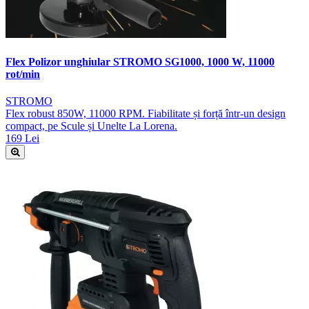
Flex Polizor unghiular STROMO SG1000, 1000 W, 11000
rot/min
STROMO
Flex robust 850W, 11000 RPM. Fiabilitate și forță într-un design
compact, pe Scule și Unelte La Lorena.
169 Lei