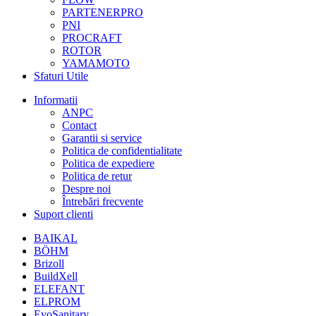
PARTENERPRO
PNI
PROCRAFT
ROTOR
YAMAMOTO
Sfaturi Utile
Informatii
ANPC
Contact
Garantii si service
Politica de confidentialitate
Politica de expediere
Politica de retur
Despre noi
Întrebări frecvente
Suport clienti
BAIKAL
BÖHM
Brizoll
BuildXell
ELEFANT
ELPROM
EvoSanitary