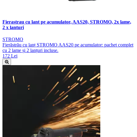
Fierastrau cu lant pe acumulator, AAS20, STROMO, 2x lame,
2 x lanturi
STROMO
Fierăstrău cu lanț STROMO AAS20 pe acumulator: pachet complet
cu 2 lame și 2 lanțuri incluse.
172 Lei