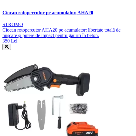
Ciocan rotopercutor pe acumulator, AHA20
STROMO
Ciocan rotopercutor AHA20 pe acumulator: libertate totală de
mișcare și putere de impact pentru găuriri în beton.
350 Lei