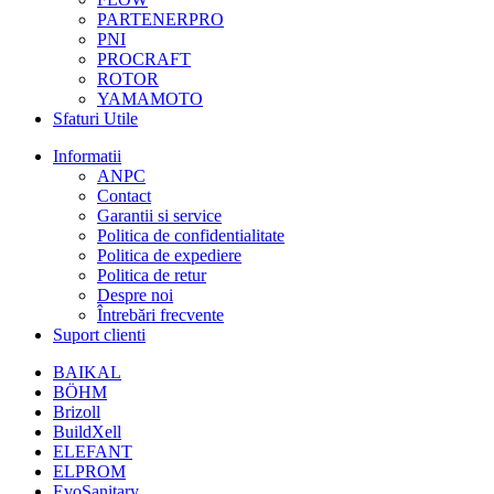
PARTENERPRO
PNI
PROCRAFT
ROTOR
YAMAMOTO
Sfaturi Utile
Informatii
ANPC
Contact
Garantii si service
Politica de confidentialitate
Politica de expediere
Politica de retur
Despre noi
Întrebări frecvente
Suport clienti
BAIKAL
BÖHM
Brizoll
BuildXell
ELEFANT
ELPROM
EvoSanitary