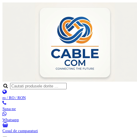
ro / RO / RON
Suna-ne
Whatsapp
Cosul de cumparaturi