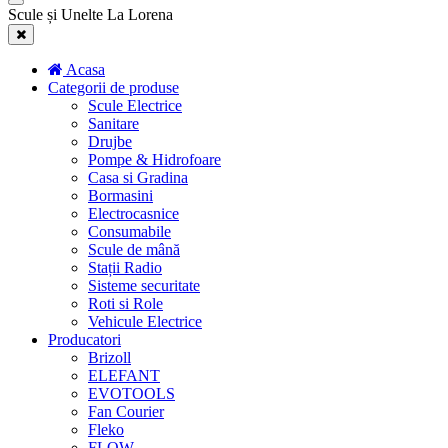
Scule și Unelte La Lorena
Acasa
Categorii de produse
Scule Electrice
Sanitare
Drujbe
Pompe & Hidrofoare
Casa si Gradina
Bormasini
Electrocasnice
Consumabile
Scule de mână
Stații Radio
Sisteme securitate
Roti si Role
Vehicule Electrice
Producatori
Brizoll
ELEFANT
EVOTOOLS
Fan Courier
Fleko
FLOW