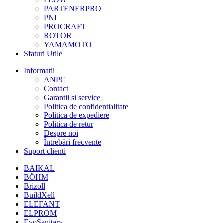
PARTENERPRO
PNI
PROCRAFT
ROTOR
YAMAMOTO
Sfaturi Utile
Informatii
ANPC
Contact
Garantii si service
Politica de confidentialitate
Politica de expediere
Politica de retur
Despre noi
Întrebări frecvente
Suport clienti
BAIKAL
BÖHM
Brizoll
BuildXell
ELEFANT
ELPROM
EvoSanitary