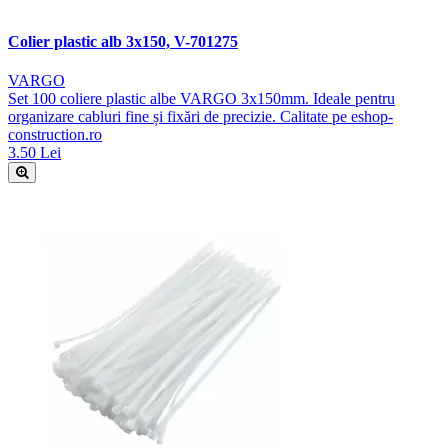
Colier plastic alb 3x150, V-701275
VARGO
Set 100 coliere plastic albe VARGO 3x150mm. Ideale pentru
organizare cabluri fine și fixări de precizie. Calitate pe eshop-
construction.ro
3.50 Lei