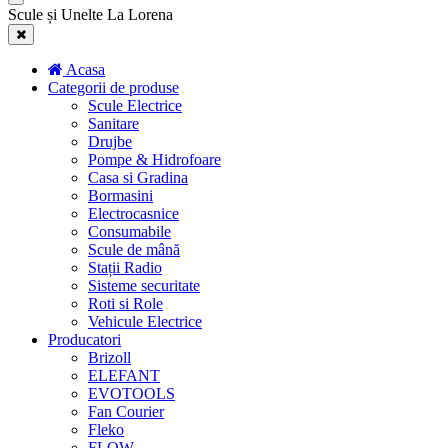
Scule și Unelte La Lorena
Acasa
Categorii de produse
Scule Electrice
Sanitare
Drujbe
Pompe & Hidrofoare
Casa si Gradina
Bormasini
Electrocasnice
Consumabile
Scule de mână
Stații Radio
Sisteme securitate
Roti si Role
Vehicule Electrice
Producatori
Brizoll
ELEFANT
EVOTOOLS
Fan Courier
Fleko
FLOW