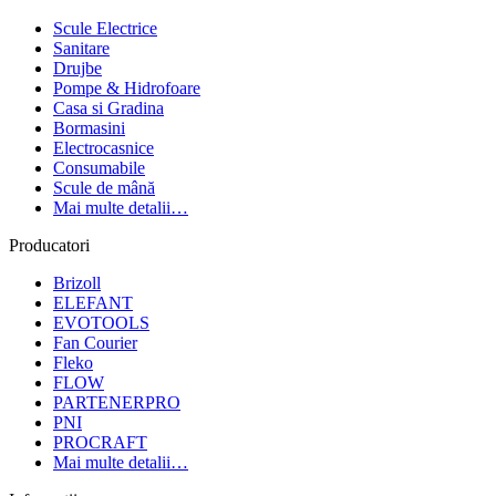
Scule Electrice
Sanitare
Drujbe
Pompe & Hidrofoare
Casa si Gradina
Bormasini
Electrocasnice
Consumabile
Scule de mână
Mai multe detalii…
Producatori
Brizoll
ELEFANT
EVOTOOLS
Fan Courier
Fleko
FLOW
PARTENERPRO
PNI
PROCRAFT
Mai multe detalii…