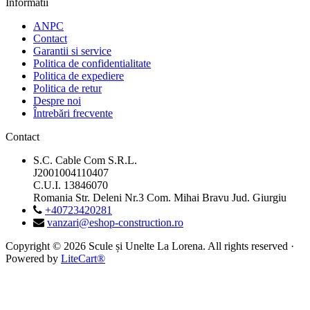
Informatii
ANPC
Contact
Garantii si service
Politica de confidentialitate
Politica de expediere
Politica de retur
Despre noi
Întrebări frecvente
Contact
S.C. Cable Com S.R.L.
J2001004110407
C.U.I. 13846070
Romania Str. Deleni Nr.3 Com. Mihai Bravu Jud. Giurgiu
+40723420281
vanzari@eshop-construction.ro
Copyright © 2026 Scule și Unelte La Lorena. All rights reserved ·
Powered by
LiteCart®