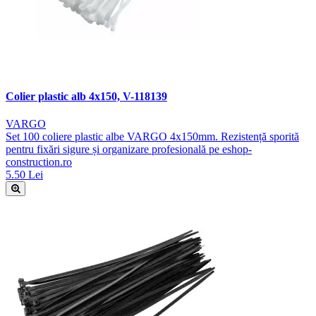
Colier plastic alb 4x150, V-118139
VARGO
Set 100 coliere plastic albe VARGO 4x150mm. Rezistență sporită
pentru fixări sigure și organizare profesională pe eshop-
construction.ro
5.50 Lei