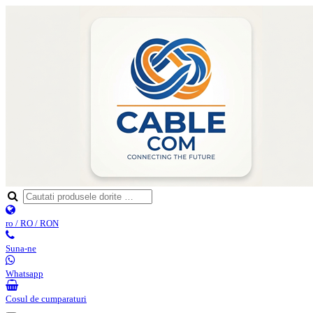
ro / RO / RON
Suna-ne
Whatsapp
Cosul de cumparaturi