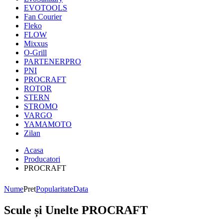
EVOTOOLS
Fan Courier
Fleko
FLOW
Mixxus
O-Grill
PARTENERPRO
PNI
PROCRAFT
ROTOR
STERN
STROMO
VARGO
YAMAMOTO
Zilan
Acasa
Producatori
PROCRAFT
Nume
Pret
Popularitate
Data
Scule și Unelte PROCRAFT