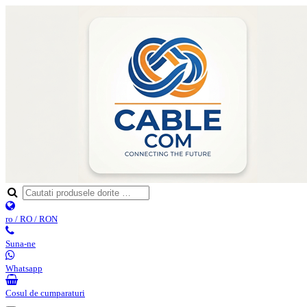
ro / RO / RON
Suna-ne
Whatsapp
Cosul de cumparaturi