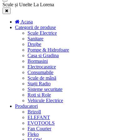
Scule și Unelte La Lorena
Acasa
Categorii de produse
Scule Electrice
Sanitare
Drujbe
Pompe & Hidrofoare
Casa si Gradina
Bormasini
Electrocasnice
Consumabile
Scule de mână
Stații Radio
Sisteme securitate
Roti si Role
Vehicule Electrice
Producatori
Brizoll
ELEFANT
EVOTOOLS
Fan Courier
Fleko
FLOW