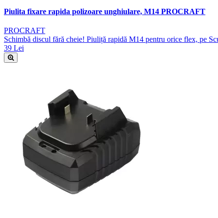
Piulita fixare rapida polizoare unghiulare, M14 PROCRAFT
PROCRAFT
Schimbă discul fără cheie! Piuliță rapidă M14 pentru orice flex, pe Sc
39 Lei