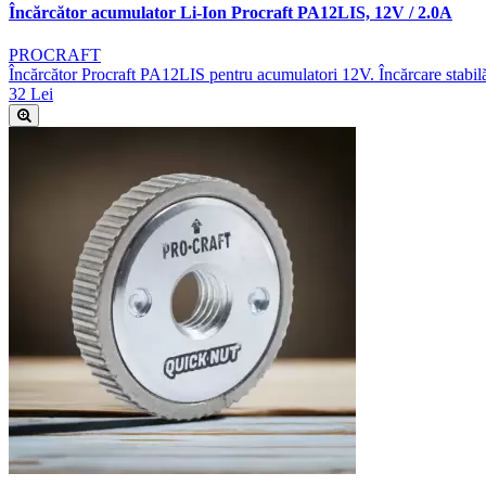
Încărcător acumulator Li-Ion Procraft PA12LIS, 12V / 2.0A
PROCRAFT
Încărcător Procraft PA12LIS pentru acumulatori 12V. Încărcare stabilă
32 Lei