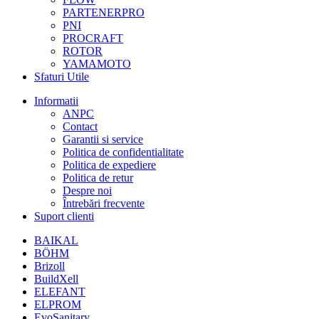
PARTENERPRO
PNI
PROCRAFT
ROTOR
YAMAMOTO
Sfaturi Utile
Informatii
ANPC
Contact
Garantii si service
Politica de confidentialitate
Politica de expediere
Politica de retur
Despre noi
Întrebări frecvente
Suport clienti
BAIKAL
BÖHM
Brizoll
BuildXell
ELEFANT
ELPROM
EvoSanitary