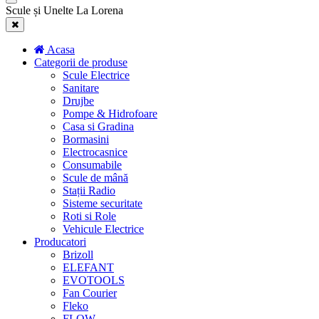
Scule și Unelte La Lorena
Acasa
Categorii de produse
Scule Electrice
Sanitare
Drujbe
Pompe & Hidrofoare
Casa si Gradina
Bormasini
Electrocasnice
Consumabile
Scule de mână
Stații Radio
Sisteme securitate
Roti si Role
Vehicule Electrice
Producatori
Brizoll
ELEFANT
EVOTOOLS
Fan Courier
Fleko
FLOW