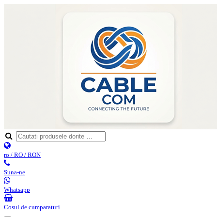
ro / RO / RON
Suna-ne
Whatsapp
Cosul de cumparaturi