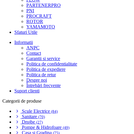
PARTENERPRO
PNI
PROCRAFT
ROTOR
YAMAMOTO
Sfaturi Utile
Informatii
ANPC
Contact
Garantii si service
Politica de confidentialitate
Politica de expediere
Politica de retur
Despre noi
Întrebări frecvente
Suport clienti
Categorii de produse
Scule Electrice
(84)
Sanitare
(70)
Drujbe
(27)
Pompe & Hidrofoare
(49)
Casa si Gradina
(75)