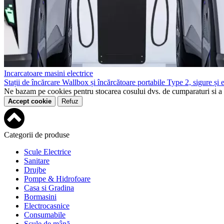
Incarcatoare masini electrice
Stații de încărcare Wallbox și încărcătoare portabile Type 2, sigure și e
Ne bazam pe cookies pentru stocarea cosului dvs. de cumparaturi si a seta
Accept cookie
Refuz
Categorii de produse
Scule Electrice
Sanitare
Drujbe
Pompe & Hidrofoare
Casa si Gradina
Bormasini
Electrocasnice
Consumabile
Scule de mână