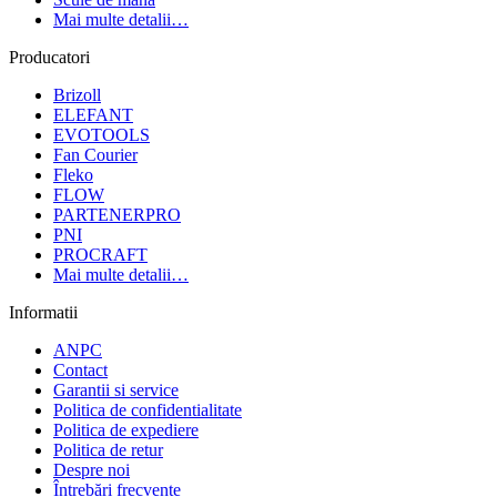
Mai multe detalii…
Producatori
Brizoll
ELEFANT
EVOTOOLS
Fan Courier
Fleko
FLOW
PARTENERPRO
PNI
PROCRAFT
Mai multe detalii…
Informatii
ANPC
Contact
Garantii si service
Politica de confidentialitate
Politica de expediere
Politica de retur
Despre noi
Întrebări frecvente