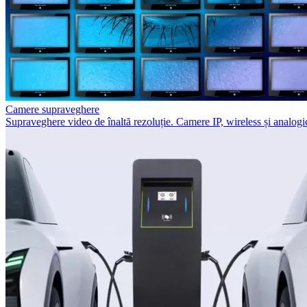
Camere supraveghere
Supraveghere video de înaltă rezoluție. Camere IP, wireless și analogic