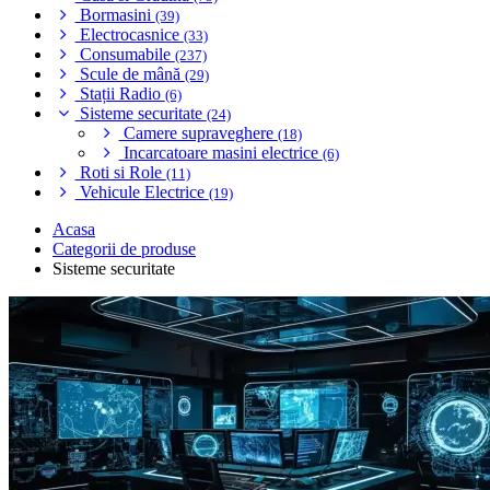
Bormasini
(39)
Electrocasnice
(33)
Consumabile
(237)
Scule de mână
(29)
Stații Radio
(6)
Sisteme securitate
(24)
Camere supraveghere
(18)
Incarcatoare masini electrice
(6)
Roti si Role
(11)
Vehicule Electrice
(19)
Acasa
Categorii de produse
Sisteme securitate