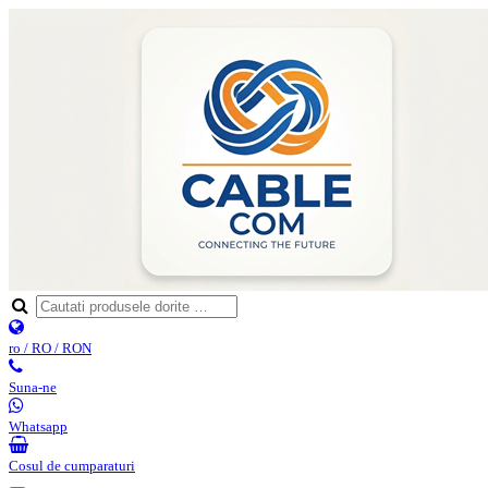
ro / RO / RON
Suna-ne
Whatsapp
Cosul de cumparaturi