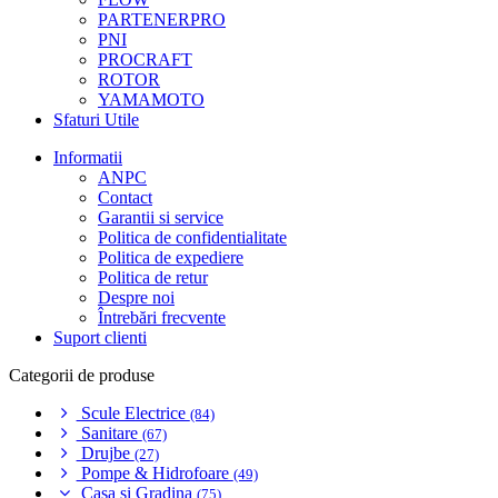
PARTENERPRO
PNI
PROCRAFT
ROTOR
YAMAMOTO
Sfaturi Utile
Informatii
ANPC
Contact
Garantii si service
Politica de confidentialitate
Politica de expediere
Politica de retur
Despre noi
Întrebări frecvente
Suport clienti
Categorii de produse
Scule Electrice
(84)
Sanitare
(67)
Drujbe
(27)
Pompe & Hidrofoare
(49)
Casa si Gradina
(75)