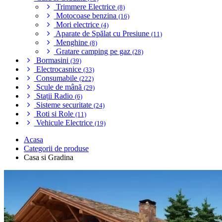
Trimmere Electrice
(8)
Motocoase benzina
(16)
Mori electrice
(4)
Aparate de Spălat cu Presiune
(11)
Menghine
(8)
Gratare camping pe gaz
(28)
Bormasini
(39)
Electrocasnice
(33)
Consumabile
(222)
Scule de mână
(29)
Stații Radio
(6)
Sisteme securitate
(24)
Roti si Role
(11)
Vehicule Electrice
(19)
Acasa
Categorii de produse
Casa si Gradina