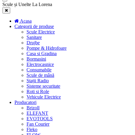
Scule și Unelte La Lorena
Acasa
Categorii de produse
Scule Electrice
Sanitare
Drujbe
Pompe & Hidrofoare
Casa si Gradina
Bormasini
Electrocasnice
Consumabile
Scule de mână
Stații Radio
Sisteme securitate
Roti si Role
Vehicule Electrice
Producatori
Brizoll
ELEFANT
EVOTOOLS
Fan Courier
Fleko
FLOW