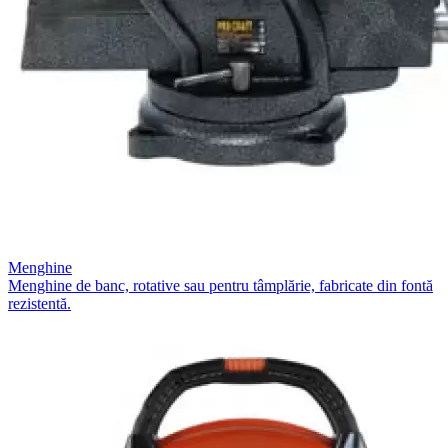
Menghine
Menghine de banc, rotative sau pentru tâmplărie, fabricate din fontă
rezistentă.