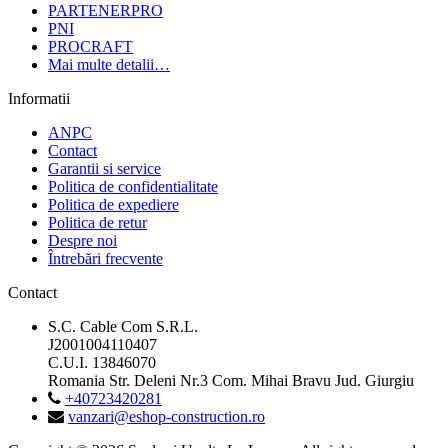
PARTENERPRO
PNI
PROCRAFT
Mai multe detalii…
Informatii
ANPC
Contact
Garantii si service
Politica de confidentialitate
Politica de expediere
Politica de retur
Despre noi
Întrebări frecvente
Contact
S.C. Cable Com S.R.L.
J2001004110407
C.U.I. 13846070
Romania Str. Deleni Nr.3 Com. Mihai Bravu Jud. Giurgiu
+40723420281
vanzari@eshop-construction.ro