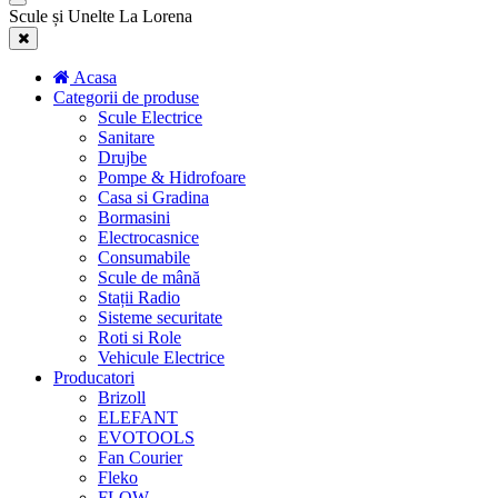
Scule și Unelte La Lorena
Acasa
Categorii de produse
Scule Electrice
Sanitare
Drujbe
Pompe & Hidrofoare
Casa si Gradina
Bormasini
Electrocasnice
Consumabile
Scule de mână
Stații Radio
Sisteme securitate
Roti si Role
Vehicule Electrice
Producatori
Brizoll
ELEFANT
EVOTOOLS
Fan Courier
Fleko
FLOW