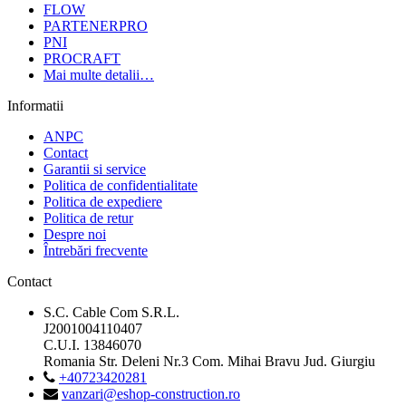
FLOW
PARTENERPRO
PNI
PROCRAFT
Mai multe detalii…
Informatii
ANPC
Contact
Garantii si service
Politica de confidentialitate
Politica de expediere
Politica de retur
Despre noi
Întrebări frecvente
Contact
S.C. Cable Com S.R.L.
J2001004110407
C.U.I. 13846070
Romania Str. Deleni Nr.3 Com. Mihai Bravu Jud. Giurgiu
+40723420281
vanzari@eshop-construction.ro