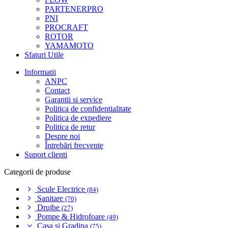
PARTENERPRO
PNI
PROCRAFT
ROTOR
YAMAMOTO
Sfaturi Utile
Informatii
ANPC
Contact
Garantii si service
Politica de confidentialitate
Politica de expediere
Politica de retur
Despre noi
Întrebări frecvente
Suport clienti
Categorii de produse
Scule Electrice
(84)
Sanitare
(70)
Drujbe
(27)
Pompe & Hidrofoare
(49)
Casa si Gradina
(75)