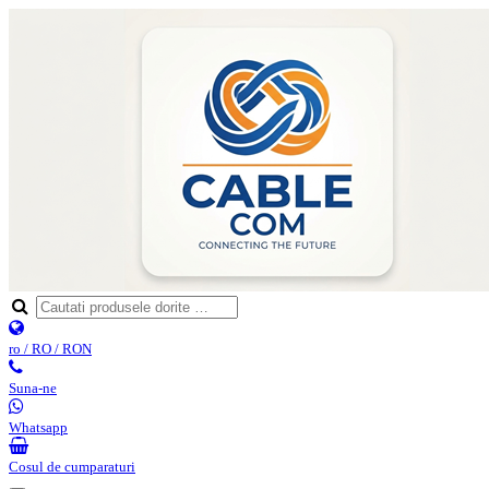
ro / RO / RON
Suna-ne
Whatsapp
Cosul de cumparaturi