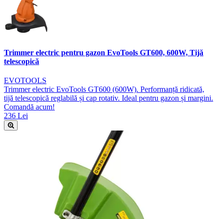
Trimmer electric pentru gazon EvoTools GT600, 600W, Tijă
telescopică
EVOTOOLS
Trimmer electric EvoTools GT600 (600W). Performanță ridicată,
tijă telescopică reglabilă și cap rotativ. Ideal pentru gazon și margini.
Comandă acum!
236 Lei