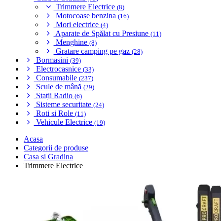
Trimmere Electrice
(8)
Motocoase benzina
(16)
Mori electrice
(4)
Aparate de Spălat cu Presiune
(11)
Menghine
(8)
Gratare camping pe gaz
(28)
Bormasini
(39)
Electrocasnice
(33)
Consumabile
(237)
Scule de mână
(29)
Stații Radio
(6)
Sisteme securitate
(24)
Roti si Role
(11)
Vehicule Electrice
(19)
Acasa
Categorii de produse
Casa si Gradina
Trimmere Electrice