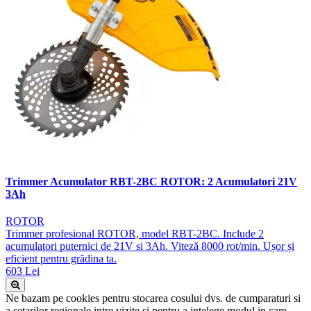
Trimmer Acumulator RBT-2BC ROTOR: 2 Acumulatori 21V
3Ah
ROTOR
Trimmer profesional ROTOR, model RBT-2BC. Include 2
acumulatori puternici de 21V si 3Ah. Viteză 8000 rot/min. Ușor și
eficient pentru grădina ta.
603 Lei
Ne bazam pe cookies pentru stocarea cosului dvs. de cumparaturi si
a setarilor regionale intre vizite si pentru a intelege modul in care