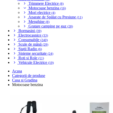
Trimmere Electrice
(8)
Motocoase benzina
(16)
Mori electrice
(4)
Aparate de Spălat cu Presiune
(11)
Menghine
(8)
Gratare camping pe gaz
(28)
Bormasini
(39)
Electrocasnice
(33)
Consumabile
(240)
Scule de mână
(29)
Stații Radio
(6)
Sisteme securitate
(24)
Roti si Role
(11)
Vehicule Electrice
(19)
Acasa
Categorii de produse
Casa si Gradina
Motocoase benzina