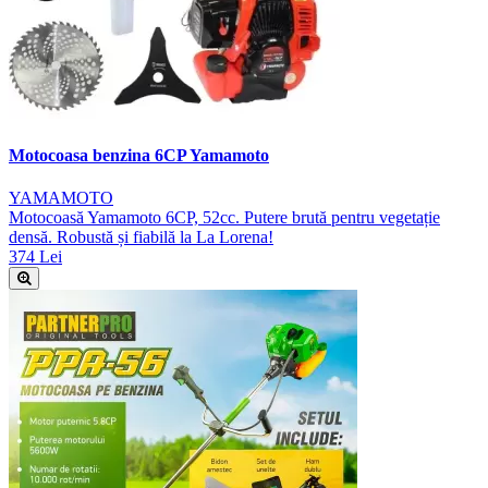
Motocoasa benzina 6CP Yamamoto
YAMAMOTO
Motocoasă Yamamoto 6CP, 52cc. Putere brută pentru vegetație
densă. Robustă și fiabilă la La Lorena!
374 Lei