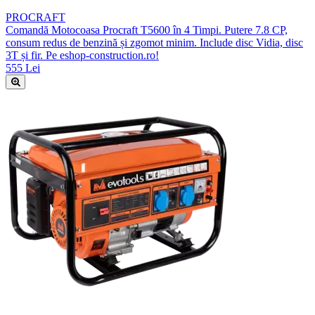
PROCRAFT
Comandă Motocoasa Procraft T5600 în 4 Timpi. Putere 7.8 CP,
consum redus de benzină și zgomot minim. Include disc Vidia, disc
3T și fir. Pe eshop-construction.ro!
555 Lei