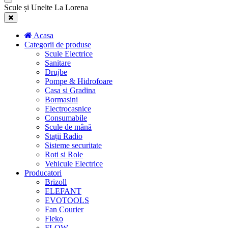
Scule și Unelte La Lorena
Acasa
Categorii de produse
Scule Electrice
Sanitare
Drujbe
Pompe & Hidrofoare
Casa si Gradina
Bormasini
Electrocasnice
Consumabile
Scule de mână
Stații Radio
Sisteme securitate
Roti si Role
Vehicule Electrice
Producatori
Brizoll
ELEFANT
EVOTOOLS
Fan Courier
Fleko
FLOW