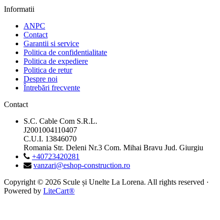
Informatii
ANPC
Contact
Garantii si service
Politica de confidentialitate
Politica de expediere
Politica de retur
Despre noi
Întrebări frecvente
Contact
S.C. Cable Com S.R.L.
J2001004110407
C.U.I. 13846070
Romania Str. Deleni Nr.3 Com. Mihai Bravu Jud. Giurgiu
+40723420281
vanzari@eshop-construction.ro
Copyright © 2026 Scule și Unelte La Lorena. All rights reserved ·
Powered by
LiteCart®