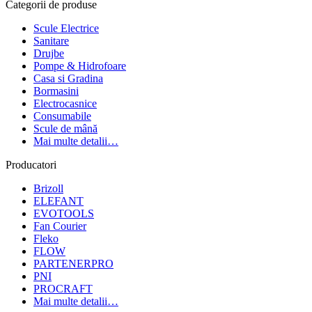
Categorii de produse
Scule Electrice
Sanitare
Drujbe
Pompe & Hidrofoare
Casa si Gradina
Bormasini
Electrocasnice
Consumabile
Scule de mână
Mai multe detalii…
Producatori
Brizoll
ELEFANT
EVOTOOLS
Fan Courier
Fleko
FLOW
PARTENERPRO
PNI
PROCRAFT
Mai multe detalii…