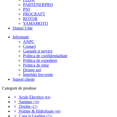
PARTENERPRO
PNI
PROCRAFT
ROTOR
YAMAMOTO
Sfaturi Utile
Informatii
ANPC
Contact
Garantii si service
Politica de confidentialitate
Politica de expediere
Politica de retur
Despre noi
Întrebări frecvente
Suport clienti
Categorii de produse
Scule Electrice
(84)
Sanitare
(70)
Drujbe
(27)
Pompe & Hidrofoare
(49)
Casa si Gradina
(75)