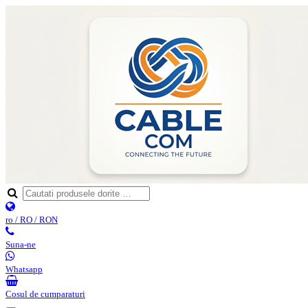
ro / RO / RON
Suna-ne
Whatsapp
Cosul de cumparaturi