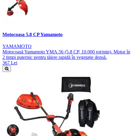
Motocoasa 5.8 CP Yamamoto
YAMAMOTO
Motocoasă Yamamoto YMA.56 (5.8 CP, 10.000 rot/min). Motor în
2 timpi puternic pentru tăiere rapidă în vegetație densă.
367 Lei