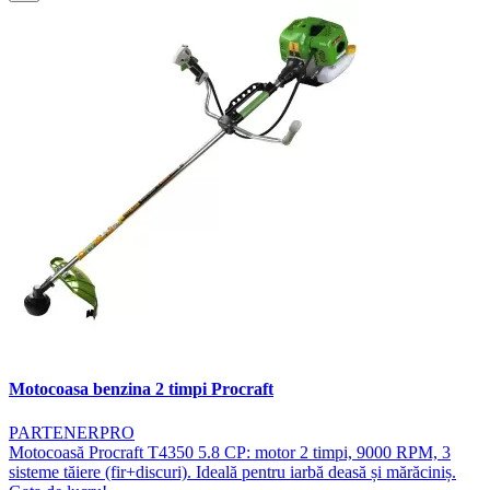
Motocoasa benzina 2 timpi Procraft
PARTENERPRO
Motocoasă Procraft T4350 5.8 CP: motor 2 timpi, 9000 RPM, 3
sisteme tăiere (fir+discuri). Ideală pentru iarbă deasă și mărăciniș.