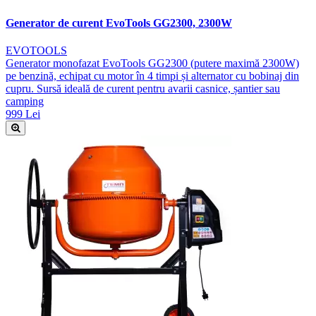
Generator de curent EvoTools GG2300, 2300W
EVOTOOLS
Generator monofazat EvoTools GG2300 (putere maximă 2300W)
pe benzină, echipat cu motor în 4 timpi și alternator cu bobinaj din
cupru. Sursă ideală de curent pentru avarii casnice, șantier sau
camping
999 Lei