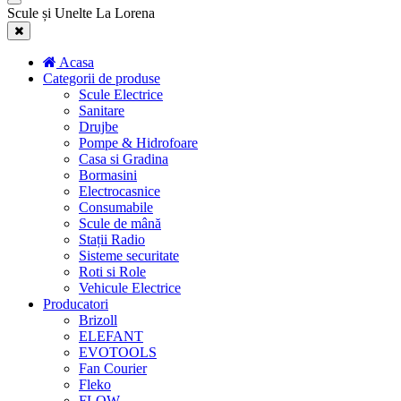
Scule și Unelte La Lorena
Acasa
Categorii de produse
Scule Electrice
Sanitare
Drujbe
Pompe & Hidrofoare
Casa si Gradina
Bormasini
Electrocasnice
Consumabile
Scule de mână
Stații Radio
Sisteme securitate
Roti si Role
Vehicule Electrice
Producatori
Brizoll
ELEFANT
EVOTOOLS
Fan Courier
Fleko
FLOW