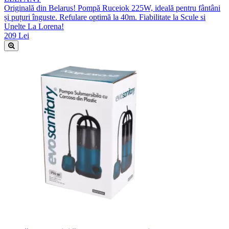
Originală din Belarus! Pompă Ruceiok 225W, ideală pentru fântâni
și puțuri înguste. Refulare optimă la 40m. Fiabilitate la Scule si
Unelte La Lorena!
209 Lei