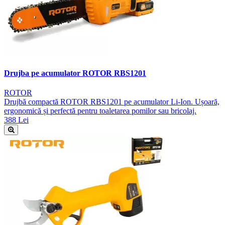
Drujba pe acumulator ROTOR RBS1201
ROTOR
Drujbă compactă ROTOR RBS1201 pe acumulator Li-Ion. Ușoară,
ergonomică și perfectă pentru toaletarea pomilor sau bricolaj.
388 Lei