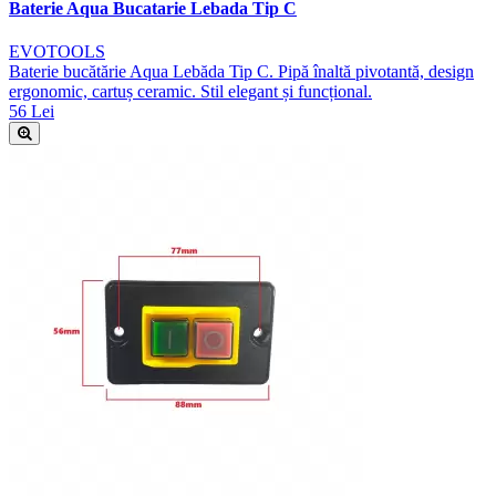
Baterie Aqua Bucatarie Lebada Tip C
EVOTOOLS
Baterie bucătărie Aqua Lebăda Tip C. Pipă înaltă pivotantă, design
ergonomic, cartuș ceramic. Stil elegant și funcțional.
56 Lei