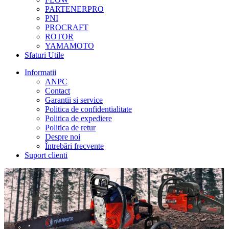
PARTENERPRO
PNI
PROCRAFT
ROTOR
YAMAMOTO
Sfaturi Utile
Informatii
ANPC
Contact
Garantii si service
Politica de confidentialitate
Politica de expediere
Politica de retur
Despre noi
Întrebări frecvente
Suport clienti