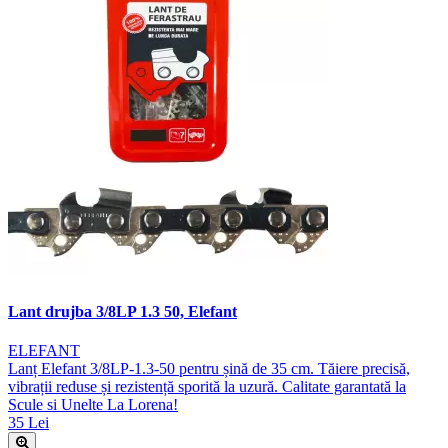
Lant drujba 3/8LP 1.3 50, Elefant
ELEFANT
Lanț Elefant 3/8LP-1.3-50 pentru șină de 35 cm. Tăiere precisă,
vibrații reduse și rezistență sporită la uzură. Calitate garantată la
Scule si Unelte La Lorena!
35 Lei