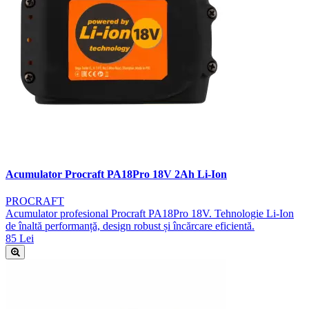
Acumulator Procraft PA18Pro 18V 2Ah Li-Ion
PROCRAFT
Acumulator profesional Procraft PA18Pro 18V. Tehnologie Li-Ion
de înaltă performanță, design robust și încărcare eficientă.
85 Lei