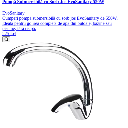
Pompă Submersibilă cu Sorb Jos EvoSanitary 550W
EvoSanitary
Cumperi pompă submersibilă cu sorb jos EvoSanitary de 550W.
Ideală pentru golirea completă de apă din butoaie, bazine sau
piscine, fără risipă.
225 Lei