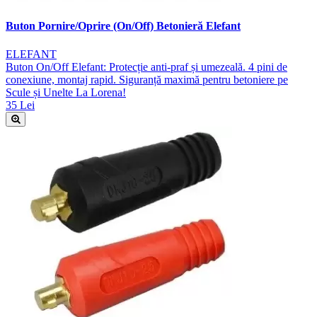
Buton Pornire/Oprire (On/Off) Betonieră Elefant
ELEFANT
Buton On/Off Elefant: Protecție anti-praf și umezeală. 4 pini de
conexiune, montaj rapid. Siguranță maximă pentru betoniere pe
Scule și Unelte La Lorena!
35 Lei