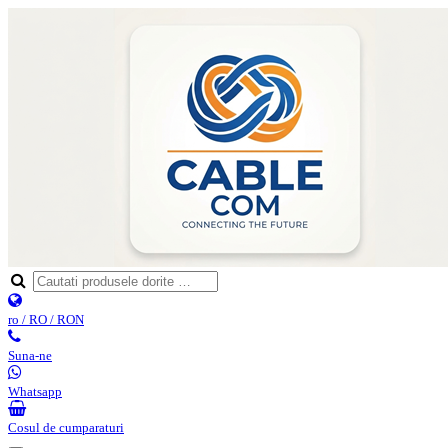
ro / RO / RON
Suna-ne
Whatsapp
Cosul de cumparaturi