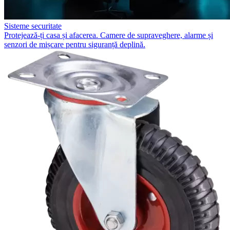
Sisteme securitate
Protejează-ți casa și afacerea. Camere de supraveghere, alarme și
senzori de mișcare pentru siguranță deplină.