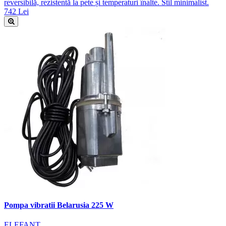
reversibilă, rezistentă la pete și temperaturi înalte. Stil minimalist.
742 Lei
Pompa vibratii Belarusia 225 W
ELEFANT