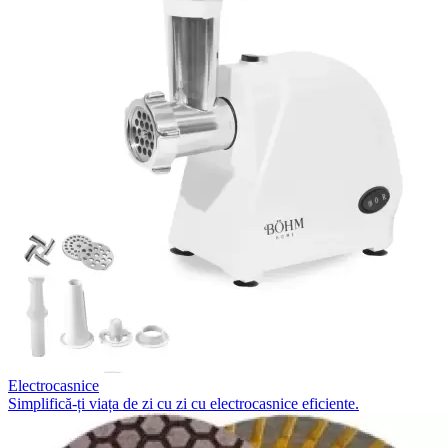
Electrocasnice
Simplifică-ți viața de zi cu zi cu electrocasnice eficiente.