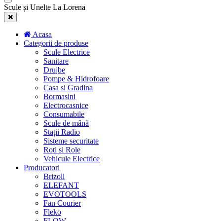
Scule și Unelte La Lorena
Acasa
Categorii de produse
Scule Electrice
Sanitare
Drujbe
Pompe & Hidrofoare
Casa si Gradina
Bormasini
Electrocasnice
Consumabile
Scule de mână
Stații Radio
Sisteme securitate
Roti si Role
Vehicule Electrice
Producatori
Brizoll
ELEFANT
EVOTOOLS
Fan Courier
Fleko
FLOW