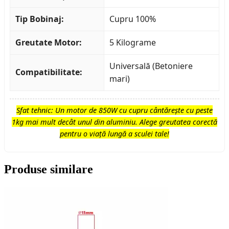
Tip Bobinaj:
Cupru 100%
Greutate Motor:
5 Kilograme
Universală (Betoniere
Compatibilitate:
mari)
Sfat tehnic: Un motor de 850W cu cupru cântărește cu peste
1kg mai mult decât unul din aluminiu. Alege greutatea corectă
pentru o viață lungă a sculei tale!
Produse similare