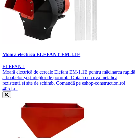
Moara electrica ELEFANT EM-1.1E
ELEFANT
Moară electrică de cereale Elefant EM-1.1E pentru măcinarea rapidă
a boabelor și știuleților de porumb. Dotată cu cuvă metalică
rezistentă și site de schimb. Comandă pe eshop-construction.ro!
405 Lei