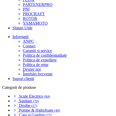
PARTENERPRO
PNI
PROCRAFT
ROTOR
YAMAMOTO
Sfaturi Utile
Informatii
ANPC
Contact
Garantii si service
Politica de confidentialitate
Politica de expediere
Politica de retur
Despre noi
Întrebări frecvente
Suport clienti
Categorii de produse
Scule Electrice
(84)
Sanitare
(70)
Drujbe
(27)
Pompe & Hidrofoare
(49)
Casa si Gradina
(75)