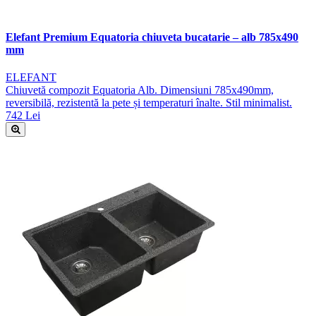
Elefant Premium Equatoria chiuveta bucatarie – alb 785x490
mm
ELEFANT
Chiuvetă compozit Equatoria Alb. Dimensiuni 785x490mm,
reversibilă, rezistentă la pete și temperaturi înalte. Stil minimalist.
742 Lei