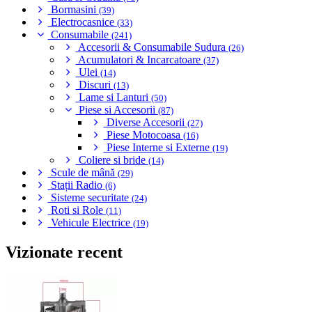
Bormasini
(39)
Electrocasnice
(33)
Consumabile
(241)
Accesorii & Consumabile Sudura
(26)
Acumulatori & Incarcatoare
(37)
Ulei
(14)
Discuri
(13)
Lame si Lanturi
(50)
Piese si Accesorii
(87)
Diverse Accesorii
(27)
Piese Motocoasa
(16)
Piese Interne si Externe
(19)
Coliere si bride
(14)
Scule de mână
(29)
Stații Radio
(6)
Sisteme securitate
(24)
Roti si Role
(11)
Vehicule Electrice
(19)
Vizionate recent