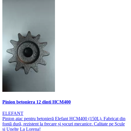
Pinion betoniera 12 dinti HCM400
ELEFANT
Pinion atac pentru betonieră Elefant HCM400 (150L). Fabricat din
fontă dură, rezistent la frecare și șocuri mecanice. Calitate pe Scule
și Unelte La Lorena!