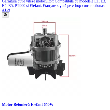
Garnitură cutie viteze motocultor: Compatibilă cu modelele E1, E3,
E4, E5, PT900 și Elefant. Etanșare sigură pe eshop-construction.ro
4 Lei
Motor Betonieră Elefant 650W