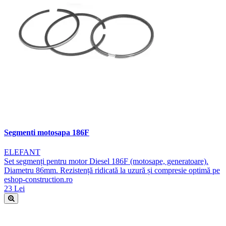
Segmenti motosapa 186F
ELEFANT
Set segmenți pentru motor Diesel 186F (motosape, generatoare).
Diametru 86mm. Rezistență ridicată la uzură și compresie optimă pe
eshop-construction.ro
23 Lei