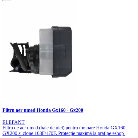
Filtru aer umed Honda Gx160 - Gx200
ELEFANT
Filtru de aer umed (baie de ulei) pentru motoare Honda GX160,
GX200 și clone 168F/170F. Protecție maximă la praf pe eshop-