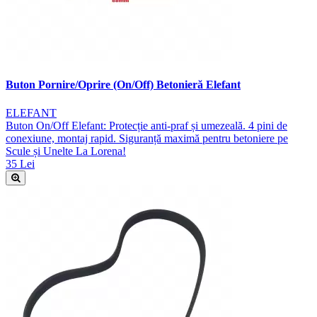
Buton Pornire/Oprire (On/Off) Betonieră Elefant
ELEFANT
Buton On/Off Elefant: Protecție anti-praf și umezeală. 4 pini de
conexiune, montaj rapid. Siguranță maximă pentru betoniere pe
Scule și Unelte La Lorena!
35 Lei