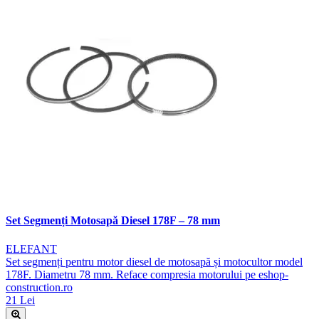
Set Segmenți Motosapă Diesel 178F – 78 mm
ELEFANT
Set segmenți pentru motor diesel de motosapă și motocultor model
178F. Diametru 78 mm. Reface compresia motorului pe eshop-
construction.ro
21 Lei