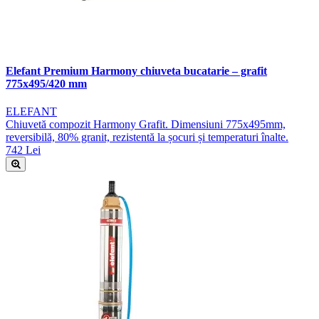
Elefant Premium Harmony chiuveta bucatarie – grafit
775x495/420 mm
ELEFANT
Chiuvetă compozit Harmony Grafit. Dimensiuni 775x495mm,
reversibilă, 80% granit, rezistentă la șocuri și temperaturi înalte.
742 Lei