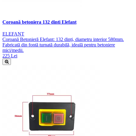
Coroană betoniera 132 dinti Elefant
ELEFANT
Coroană Betonieră Elefant: 132 dinți, diametru interior 580mm.
Fabricată din fontă turnată durabilă, ideală pentru betoniere
mici/medii.
225 Lei