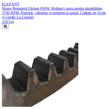
ELEFANT
Motor Betonieră Elefant 650W: Bobinaj cupru pentru durabilitate,
2700 RPM. Puternic, silențios și rezistent la uzură. Calitate pe Scule
și Unelte La Lorena!
310 Lei