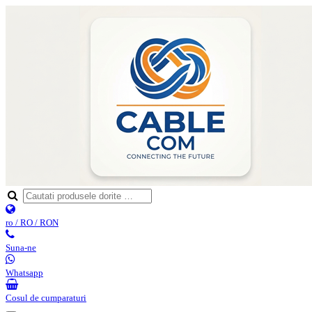
ro / RO / RON
Suna-ne
Whatsapp
Cosul de cumparaturi