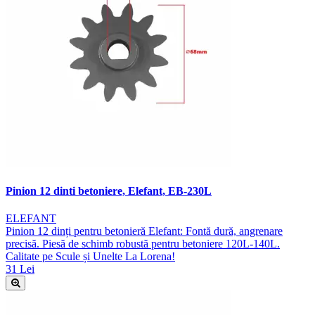
Pinion 12 dinti betoniere, Elefant, EB-230L
ELEFANT
Pinion 12 dinți pentru betonieră Elefant: Fontă dură, angrenare
precisă. Piesă de schimb robustă pentru betoniere 120L-140L.
Calitate pe Scule și Unelte La Lorena!
31 Lei