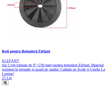
Roți pentru Betonieră Elefant
ELEFANT
Set 2 roți robuste de 9" (230 mm) pentru betoniere Elefant. Material
rezistent la greutate și uzură pe șantier. Calitate pe Scule și Unelte La
Lorena!
25 Lei