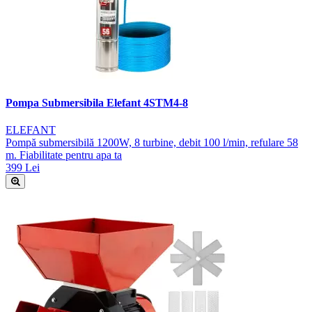
Pompa Submersibila Elefant 4STM4-8
ELEFANT
Pompă submersibilă 1200W, 8 turbine, debit 100 l/min, refulare 58
m. Fiabilitate pentru apa ta
399 Lei