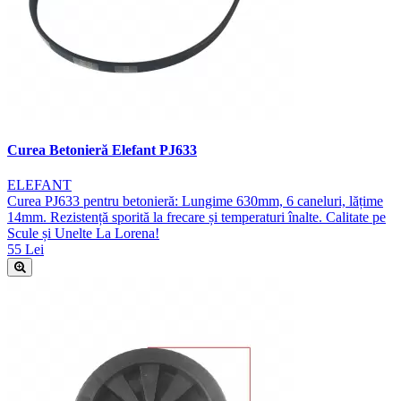
Curea Betonieră Elefant PJ633
ELEFANT
Curea PJ633 pentru betonieră: Lungime 630mm, 6 caneluri, lățime
14mm. Rezistență sporită la frecare și temperaturi înalte. Calitate pe
Scule și Unelte La Lorena!
55 Lei