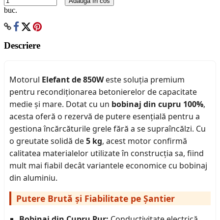
Adauga în cos
buc.
Descriere
Motorul
Elefant de 850W
este soluția premium
pentru recondiționarea betonierelor de capacitate
medie și mare. Dotat cu un
bobinaj din cupru 100%
,
acesta oferă o rezervă de putere esențială pentru a
gestiona încărcăturile grele fără a se supraîncălzi. Cu
o greutate solidă de
5 kg
, acest motor confirmă
calitatea materialelor utilizate în construcția sa, fiind
mult mai fiabil decât variantele economice cu bobinaj
din aluminiu.
Putere Brută și Fiabilitate pe Șantier
Bobinaj din Cupru Pur:
Conductivitate electrică