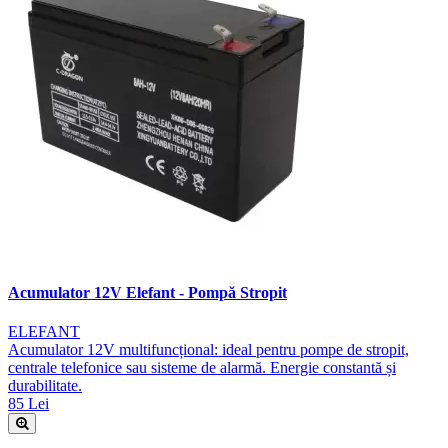
Acumulator 12V Elefant - Pompă Stropit
ELEFANT
Acumulator 12V multifuncțional: ideal pentru pompe de stropit,
centrale telefonice sau sisteme de alarmă. Energie constantă și
durabilitate.
85 Lei