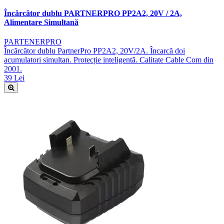
Încărcător dublu PARTNERPRO PP2A2, 20V / 2A,
Alimentare Simultană
PARTENERPRO
Încărcător dublu PartnerPro PP2A2, 20V/2A. Încarcă doi
acumulatori simultan. Protecție inteligentă. Calitate Cable Com din
2001.
39 Lei