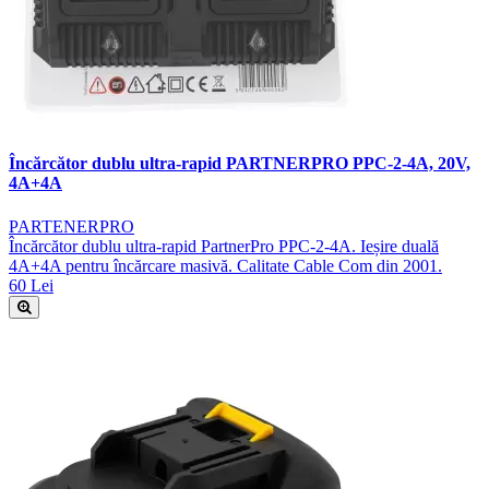
Încărcător dublu ultra-rapid PARTNERPRO PPC-2-4A, 20V,
4A+4A
PARTENERPRO
Încărcător dublu ultra-rapid PartnerPro PPC-2-4A. Ieșire duală
4A+4A pentru încărcare masivă. Calitate Cable Com din 2001.
60 Lei