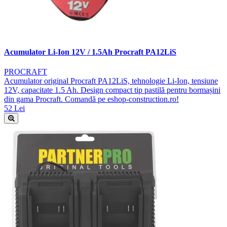
Acumulator Li-Ion 12V / 1.5Ah Procraft PA12LiS
PROCRAFT
Acumulator original Procraft PA12LiS, tehnologie Li-Ion, tensiune
12V, capacitate 1.5 Ah. Design compact tip pastilă pentru bormașini
din gama Procraft. Comandă pe eshop-construction.ro!
52 Lei