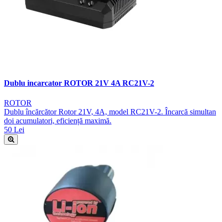
Dublu incarcator ROTOR 21V 4A RC21V-2
ROTOR
Dublu încărcător Rotor 21V, 4A, model RC21V-2. Încarcă simultan
doi acumulatori, eficiență maximă.
50 Lei