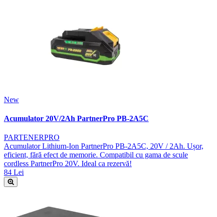
New
Acumulator 20V/2Ah PartnerPro PB-2A5C
PARTENERPRO
Acumulator Lithium-Ion PartnerPro PB-2A5C, 20V / 2Ah. Ușor,
eficient, fără efect de memorie. Compatibil cu gama de scule
cordless PartnerPro 20V. Ideal ca rezervă!
84 Lei