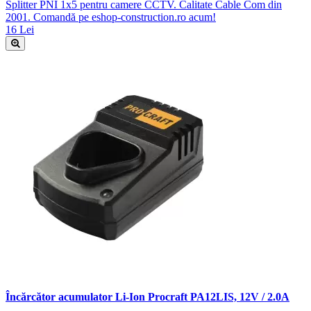
Splitter PNI 1x5 pentru camere CCTV. Calitate Cable Com din
2001. Comandă pe eshop-construction.ro acum!
16 Lei
Încărcător acumulator Li-Ion Procraft PA12LIS, 12V / 2.0A