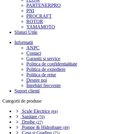
PARTENERPRO
PNI
PROCRAFT
ROTOR
YAMAMOTO
Sfaturi Utile
Informatii
ANPC
Contact
Garantii si service
Politica de confidentialitate
Politica de expediere
Politica de retur
Despre noi
Întrebări frecvente
Suport clienti
Categorii de produse
Scule Electrice
(84)
Sanitare
(70)
Drujbe
(27)
Pompe & Hidrofoare
(49)
Casa si Gradina
(75)