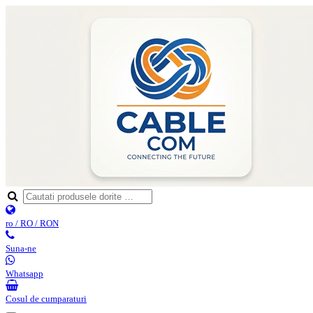
ro / RO / RON
Suna-ne
Whatsapp
Cosul de cumparaturi