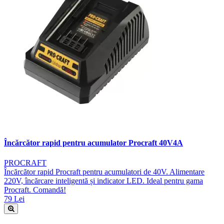
Încărcător rapid pentru acumulator Procraft 40V4A
PROCRAFT
Încărcător rapid Procraft pentru acumulatori de 40V. Alimentare
220V, încărcare inteligentă și indicator LED. Ideal pentru gama
Procraft. Comandă!
79 Lei