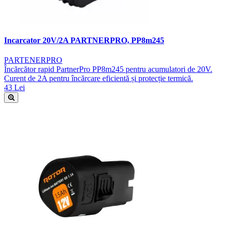
Incarcator 20V/2A PARTNERPRO, PP8m245
PARTENERPRO
Încărcător rapid PartnerPro PP8m245 pentru acumulatori de 20V.
Curent de 2A pentru încărcare eficientă și protecție termică.
43 Lei