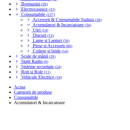
Bormasini
(39)
Electrocasnice
(33)
Consumabile
(237)
Accesorii & Consumabile Sudura
(26)
Acumulatori & Incarcatoare
(34)
Ulei
(14)
Discuri
(13)
Lame si Lanturi
(50)
Piese si Accesorii
(86)
Coliere si bride
(14)
Scule de mână
(29)
Stații Radio
(6)
Sisteme securitate
(24)
Roti si Role
(11)
Vehicule Electrice
(19)
Acasa
Categorii de produse
Consumabile
Acumulatori & Incarcatoare