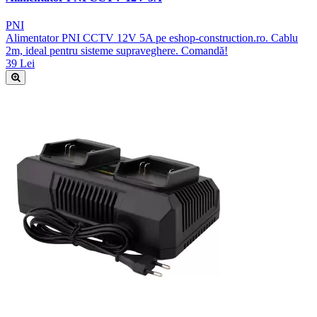
PNI
Alimentator PNI CCTV 12V 5A pe eshop-construction.ro. Cablu
2m, ideal pentru sisteme supraveghere. Comandă!
39 Lei