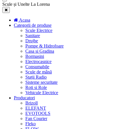
Scule și Unelte La Lorena
Acasa
Categorii de produse
Scule Electrice
Sanitare
Drujbe
Pompe & Hidrofoare
Casa si Gradina
Bormasini
Electrocasnice
Consumabile
Scule de mână
Stații Radio
Sisteme securitate
Roti si Role
Vehicule Electrice
Producatori
Brizoll
ELEFANT
EVOTOOLS
Fan Courier
Fleko
FLOW