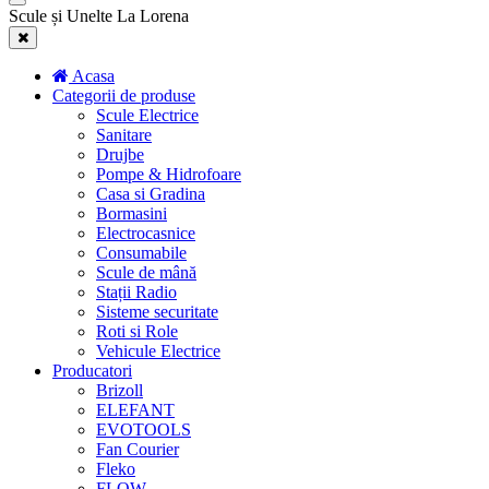
Scule și Unelte La Lorena
Acasa
Categorii de produse
Scule Electrice
Sanitare
Drujbe
Pompe & Hidrofoare
Casa si Gradina
Bormasini
Electrocasnice
Consumabile
Scule de mână
Stații Radio
Sisteme securitate
Roti si Role
Vehicule Electrice
Producatori
Brizoll
ELEFANT
EVOTOOLS
Fan Courier
Fleko
FLOW