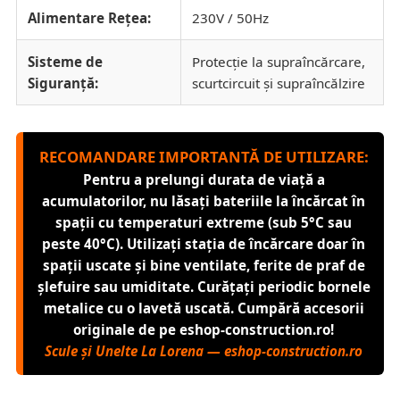
Alimentare Rețea:
230V / 50Hz
Sisteme de
Protecție la supraîncărcare,
Siguranță:
scurtcircuit și supraîncălzire
RECOMANDARE IMPORTANTĂ DE UTILIZARE:
Pentru a prelungi durata de viață a
acumulatorilor, nu lăsați bateriile la încărcat în
spații cu temperaturi extreme (sub 5°C sau
peste 40°C). Utilizați stația de încărcare doar în
spații uscate și bine ventilate, ferite de praf de
șlefuire sau umiditate. Curățați periodic bornele
metalice cu o lavetă uscată. Cumpără accesorii
originale de pe eshop-construction.ro!
Scule și Unelte La Lorena — eshop-construction.ro