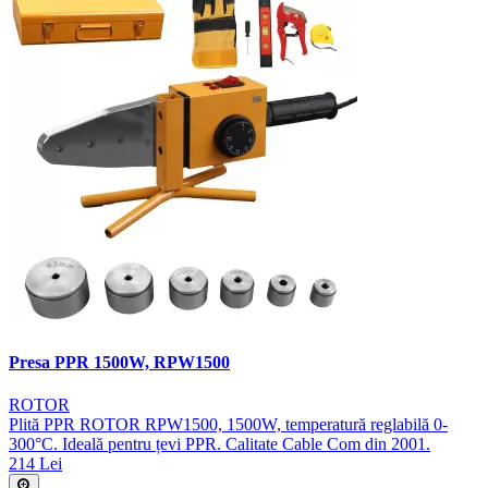
Presa PPR 1500W, RPW1500
ROTOR
Plită PPR ROTOR RPW1500, 1500W, temperatură reglabilă 0-
300°C. Ideală pentru țevi PPR. Calitate Cable Com din 2001.
214 Lei