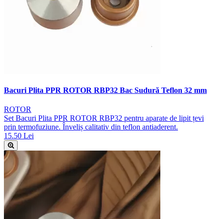
Bacuri Plita PPR ROTOR RBP32 Bac Sudură Teflon 32 mm
ROTOR
Set Bacuri Plita PPR ROTOR RBP32 pentru aparate de lipit țevi
prin termofuziune. Înveliș calitativ din teflon antiaderent.
15.50 Lei