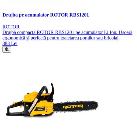
Drujba pe acumulator ROTOR RBS1201
ROTOR
Drujbă compactă ROTOR RBS1201 pe acumulator Li-Ion. Ușoară,
ergonomică și perfectă pentru toaletarea pomilor sau bricolaj.
388 Lei