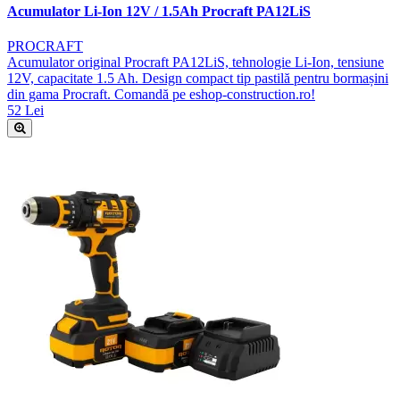
Acumulator Li-Ion 12V / 1.5Ah Procraft PA12LiS
PROCRAFT
Acumulator original Procraft PA12LiS, tehnologie Li-Ion, tensiune
12V, capacitate 1.5 Ah. Design compact tip pastilă pentru bormașini
din gama Procraft. Comandă pe eshop-construction.ro!
52 Lei