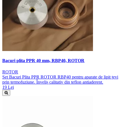
Bacuri plita PPR 40 mm, RBP40, ROTOR
ROTOR
Set Bacuri Plita PPR ROTOR RBP40 pentru aparate de lipit țevi
prin termofuziune. Înveliș calitativ din teflon antiaderent.
19 Lei