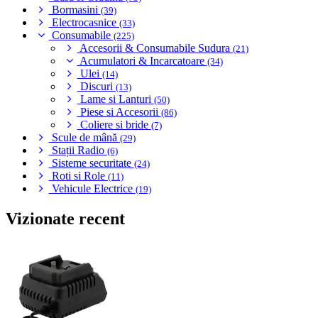
Bormasini
(39)
Electrocasnice
(33)
Consumabile
(225)
Accesorii & Consumabile Sudura
(21)
Acumulatori & Incarcatoare
(34)
Ulei
(14)
Discuri
(13)
Lame si Lanturi
(50)
Piese si Accesorii
(86)
Coliere si bride
(7)
Scule de mână
(29)
Stații Radio
(6)
Sisteme securitate
(24)
Roti si Role
(11)
Vehicule Electrice
(19)
Vizionate recent