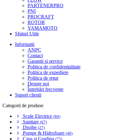
PARTENERPRO
PNI
PROCRAFT
ROTOR
YAMAMOTO
Sfaturi Utile
Informatii
ANPC
Contact
Garantii si service
Politica de confidentialitate
Politica de expediere
Politica de retur
Despre noi
Întrebări frecvente
Suport clienti
Categorii de produse
Scule Electrice
(84)
Sanitare
(67)
Drujbe
(27)
Pompe & Hidrofoare
(49)
Casa si Gradina
(75)