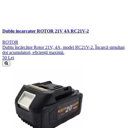
Dublu incarcator ROTOR 21V 4A RC21V-2
ROTOR
Dublu încărcător Rotor 21V, 4A, model RC21V-2. Încarcă simultan
doi acumulatori, eficiență maximă.
50 Lei