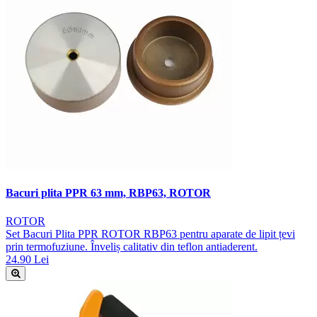
Bacuri plita PPR 63 mm, RBP63, ROTOR
ROTOR
Set Bacuri Plita PPR ROTOR RBP63 pentru aparate de lipit țevi
prin termofuziune. Înveliș calitativ din teflon antiaderent.
24.90 Lei