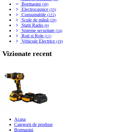
Bormasini
(39)
Electrocasnice
(33)
Consumabile
(222)
Scule de mână
(29)
Stații Radio
(6)
Sisteme securitate
(24)
Roti si Role
(11)
Vehicule Electrice
(19)
Vizionate recent
Acasa
Categorii de produse
Bormasini