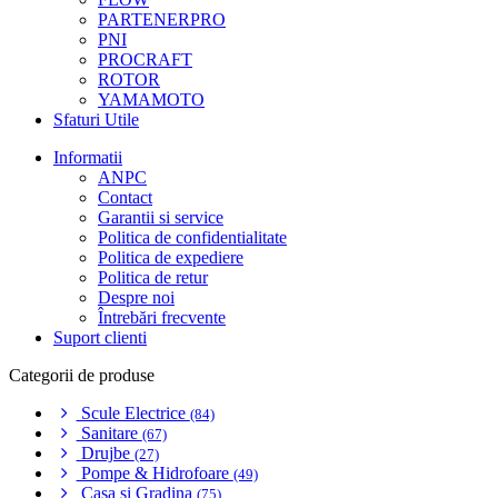
PARTENERPRO
PNI
PROCRAFT
ROTOR
YAMAMOTO
Sfaturi Utile
Informatii
ANPC
Contact
Garantii si service
Politica de confidentialitate
Politica de expediere
Politica de retur
Despre noi
Întrebări frecvente
Suport clienti
Categorii de produse
Scule Electrice
(84)
Sanitare
(67)
Drujbe
(27)
Pompe & Hidrofoare
(49)
Casa si Gradina
(75)