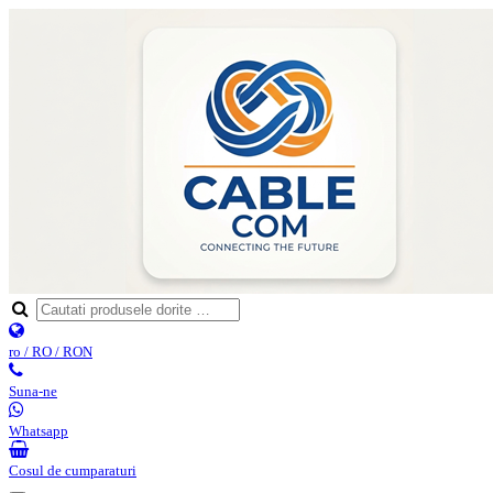
ro / RO / RON
Suna-ne
Whatsapp
Cosul de cumparaturi