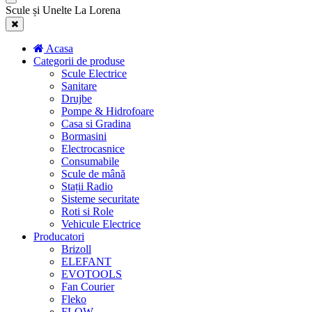
Scule și Unelte La Lorena
Acasa
Categorii de produse
Scule Electrice
Sanitare
Drujbe
Pompe & Hidrofoare
Casa si Gradina
Bormasini
Electrocasnice
Consumabile
Scule de mână
Stații Radio
Sisteme securitate
Roti si Role
Vehicule Electrice
Producatori
Brizoll
ELEFANT
EVOTOOLS
Fan Courier
Fleko
FLOW