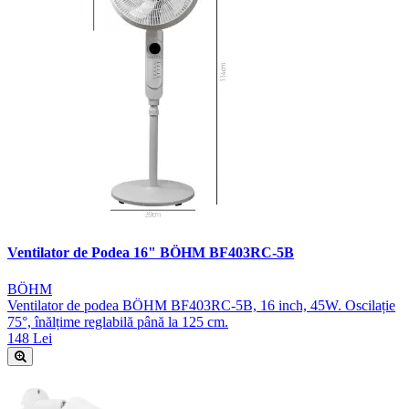
Ventilator de Podea 16" BÖHM BF403RC-5B
BÖHM
Ventilator de podea BÖHM BF403RC-5B, 16 inch, 45W. Oscilație
75°, înălțime reglabilă până la 125 cm.
148 Lei