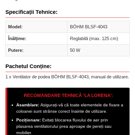
Specificații Tehnice:
Model:
BÖHM BLSF-4043
Înălțime:
Reglabilă (max. 125 cm)
Putere:
50 W
Pachetul Conține:
1 x Ventilator de podea BÖHM BLSF-4043, manual de utilizare.
RECOMANDARE TEHNICĂ 'LA LORENA':
Asamblare:
Asigurați-vă că toate elementele de fixare a
coloanei sunt strânse corect înainte de utilizare.
Poziționare:
Evitați blocarea fluxului de aer prin
plasarea ventilatorului prea aproape de pereți sau
mobilier.