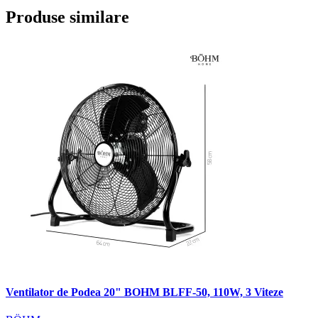
Produse similare
Ventilator de Podea 20" BOHM BLFF-50, 110W, 3 Viteze