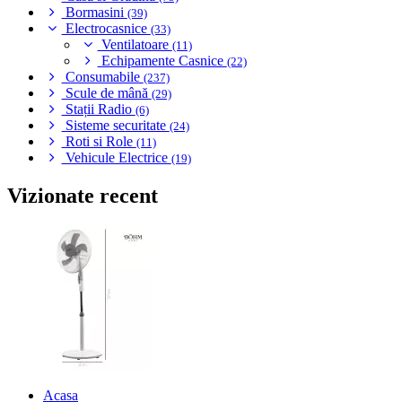
Bormasini
(39)
Electrocasnice
(33)
Ventilatoare
(11)
Echipamente Casnice
(22)
Consumabile
(237)
Scule de mână
(29)
Stații Radio
(6)
Sisteme securitate
(24)
Roti si Role
(11)
Vehicule Electrice
(19)
Vizionate recent
Acasa