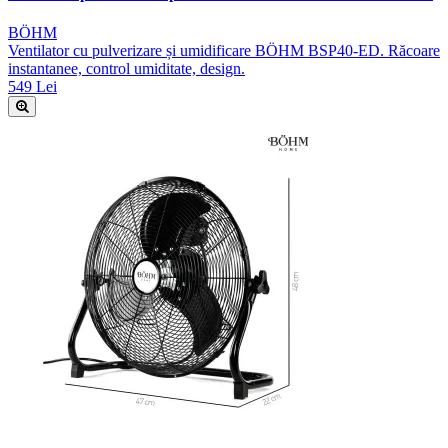
BÖHM
Ventilator cu pulverizare și umidificare BÖHM BSP40-ED. Răcoare
instantanee, control umiditate, design.
549 Lei