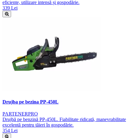
eficiente, utilizare intensă și gospodărie.
339 Lei
Drujba pe bezina PP-450L
PARTENERPRO
Drujbă pe benzină PP-450L. Fiabilitate ridicată, manevrabilitate
excelentă pentru tăieri în gospodărie.
354 Lei