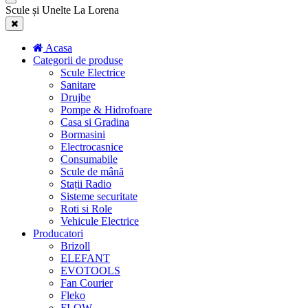
Scule și Unelte La Lorena
Acasa
Categorii de produse
Scule Electrice
Sanitare
Drujbe
Pompe & Hidrofoare
Casa si Gradina
Bormasini
Electrocasnice
Consumabile
Scule de mână
Stații Radio
Sisteme securitate
Roti si Role
Vehicule Electrice
Producatori
Brizoll
ELEFANT
EVOTOOLS
Fan Courier
Fleko
FLOW