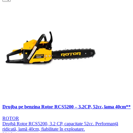
Drujba pe benzina Rotor RCS5200 – 3.2CP, 52cc, lama 40cm**
ROTOR
Drujbă Rotor RCS5200, 3.2 CP, capacitate 52cc. Performanță
ridicată, lamă 40cm, fiabilitate în exploatare.