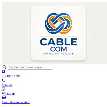
ro / RO / RON
Suna-ne
Whatsapp
Cosul de cumparaturi