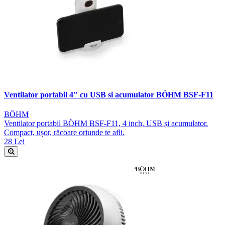
Ventilator portabil 4" cu USB si acumulator BÖHM BSF-F11
BÖHM
Ventilator portabil BÖHM BSF-F11, 4 inch, USB și acumulator.
Compact, ușor, răcoare oriunde te afli.
28 Lei