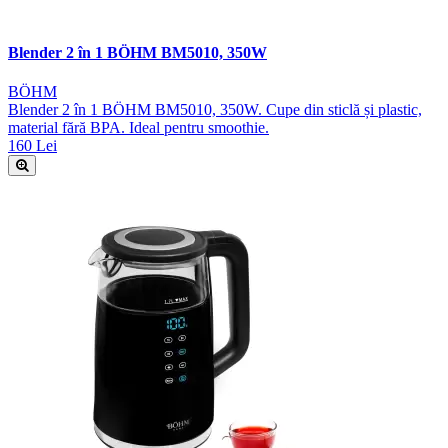
Blender 2 în 1 BÖHM BM5010, 350W
BÖHM
Blender 2 în 1 BÖHM BM5010, 350W. Cupe din sticlă și plastic,
material fără BPA. Ideal pentru smoothie.
160 Lei