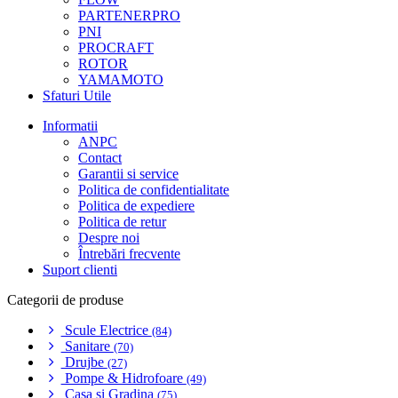
PARTENERPRO
PNI
PROCRAFT
ROTOR
YAMAMOTO
Sfaturi Utile
Informatii
ANPC
Contact
Garantii si service
Politica de confidentialitate
Politica de expediere
Politica de retur
Despre noi
Întrebări frecvente
Suport clienti
Categorii de produse
Scule Electrice
(84)
Sanitare
(70)
Drujbe
(27)
Pompe & Hidrofoare
(49)
Casa si Gradina
(75)