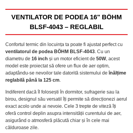
VENTILATOR DE PODEA 16" BÖHM
BLSF-4043 – REGLABIL
Confortul termic din locuința ta poate fi ajustat perfect cu
ventilatorul de podea BÖHM BLSF-4043
. Cu un
diametru de
16 inch
și un motor eficient de
50W
, acest
model este proiectat să ofere un flux de aer optim,
adaptându-se nevoilor tale datorită sistemului de
înălțime
reglabilă până la 125 cm
.
Indiferent dacă îl folosești în dormitor, sufragerie sau la
birou, designul său versatil îți permite să direcționezi aerul
exact acolo unde ai nevoie. Cele 3 trepte de viteză îți
oferă control deplin asupra intensității curentului de aer,
asigurând o atmosferă plăcută chiar și în cele mai
călduroase zile.