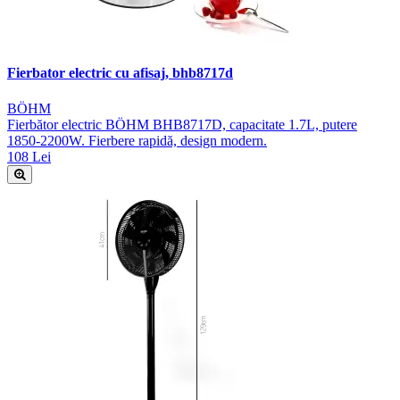
Fierbator electric cu afisaj, bhb8717d
BÖHM
Fierbător electric BÖHM BHB8717D, capacitate 1.7L, putere
1850-2200W. Fierbere rapidă, design modern.
108 Lei