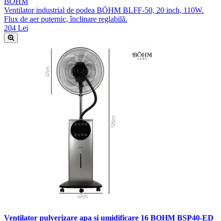
BÖHM
Ventilator industrial de podea BÖHM BLFF-50, 20 inch, 110W.
Flux de aer puternic, înclinare reglabilă.
204 Lei
Ventilator pulverizare apa si umidificare 16 BOHM BSP40-ED