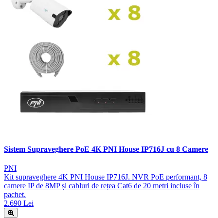
Sistem Supraveghere PoE 4K PNI House IP716J cu 8 Camere
PNI
Kit supraveghere 4K PNI House IP716J. NVR PoE performant, 8
camere IP de 8MP și cabluri de rețea Cat6 de 20 metri incluse în
pachet.
2.690 Lei