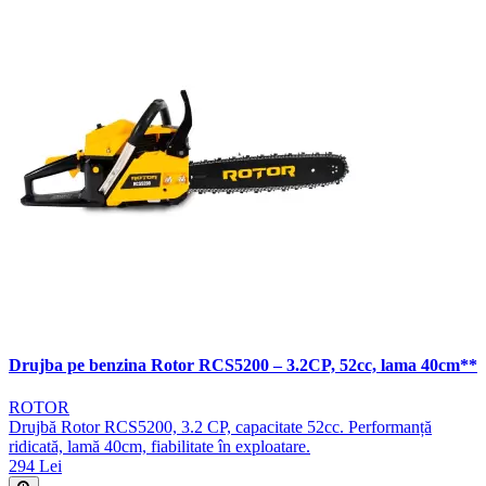
Drujba pe benzina Rotor RCS5200 – 3.2CP, 52cc, lama 40cm**
ROTOR
Drujbă Rotor RCS5200, 3.2 CP, capacitate 52cc. Performanță
ridicată, lamă 40cm, fiabilitate în exploatare.
294 Lei