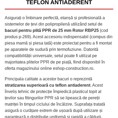
TEFLON ANTIADERENT
Asigurați o îmbinare perfectă, etanșă și profesională a
sistemelor de țevi din polipropilenă utilizând setul de
bacuri pentru plită PPR de 25 mm Rotor RBP25
(cod
produs p-269). Acest accesoriu indispensabil (compus din
piesa mamă și piesa tată) este proiectat pentru a fi montat
pe aparatele de sudură prin termofuziune. Datorită
compatibilității universale, setul poate fi utilizat pe
majoritatea plitelor PPR de pe piață, fiind disponibil în
oferta magazinului online eshop-construction.ro.
Principala calitate a acestor bacuri o reprezintă
stratizarea superioară cu teflon antiaderent
. Acest
înveliș tehnic de protecție împiedică plasticul topit al
țevilor sau fitingurilor PPR să se lipească de pereții
matriței în timpul ciclului de încălzire. Suprafața tratată
asigură o curățare extrem de ușoară după utilizare și
garantează o distribuție uniformă și rapidă a căldurii,