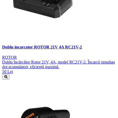
Dublu incarcator ROTOR 21V 4A RC21V-2
ROTOR
Dublu încărcător Rotor 21V, 4A, model RC21V-2. Încarcă simultan
doi acumulatori, eficiență maximă.
50 Lei