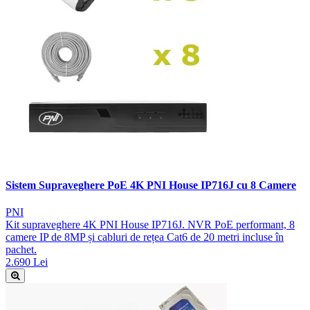
Sistem Supraveghere PoE 4K PNI House IP716J cu 8 Camere
PNI
Kit supraveghere 4K PNI House IP716J. NVR PoE performant, 8
camere IP de 8MP și cabluri de rețea Cat6 de 20 metri incluse în
pachet.
2.690 Lei