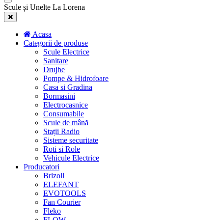
Scule și Unelte La Lorena
Acasa
Categorii de produse
Scule Electrice
Sanitare
Drujbe
Pompe & Hidrofoare
Casa si Gradina
Bormasini
Electrocasnice
Consumabile
Scule de mână
Stații Radio
Sisteme securitate
Roti si Role
Vehicule Electrice
Producatori
Brizoll
ELEFANT
EVOTOOLS
Fan Courier
Fleko
FLOW