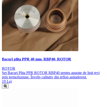
Bacuri plita PPR 40 mm, RBP40, ROTOR
ROTOR
Set Bacuri Plita PPR ROTOR RBP40 pentru aparate de lipit țevi
prin termofuziune. Înveliș calitativ din teflon antiaderent.
19 Lei