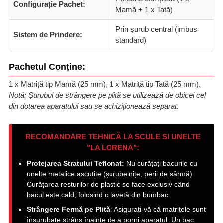
Configurație Pachet:
Mamă + 1 x Tată)
Prin șurub central (imbus
Sistem de Prindere:
standard)
Pachetul Conține:
1 x Matriță tip Mamă (25 mm), 1 x Matriță tip Tată (25 mm).
Notă: Șurubul de strângere pe plită se utilizează de obicei cel
din dotarea aparatului sau se achiziționează separat.
RECOMANDARE TEHNICĂ LA SCULE SI UNELTE
"LA LORENA":
Protejarea Stratului Teflonat:
Nu curățați bacurile cu
unelte metalice ascuțite (șurubelnițe, perii de sârmă).
Curățarea resturilor de plastic se face exclusiv când
bacul este cald, folosind o lavetă din bumbac.
Strângere Fermă pe Plită:
Asigurați-vă că matrițele sunt
înșurubate strâns înainte de a porni aparatul. Un bac