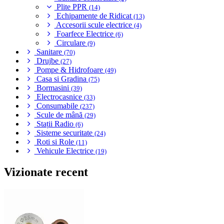
Plite PPR
(14)
Echipamente de Ridicat
(13)
Accesorii scule electrice
(4)
Foarfece Electrice
(6)
Circulare
(9)
Sanitare
(70)
Drujbe
(27)
Pompe & Hidrofoare
(49)
Casa si Gradina
(75)
Bormasini
(39)
Electrocasnice
(33)
Consumabile
(237)
Scule de mână
(29)
Stații Radio
(6)
Sisteme securitate
(24)
Roti si Role
(11)
Vehicule Electrice
(19)
Vizionate recent