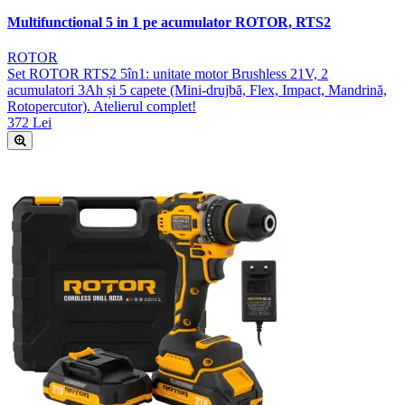
Multifunctional 5 in 1 pe acumulator ROTOR, RTS2
ROTOR
Set ROTOR RTS2 5în1: unitate motor Brushless 21V, 2
acumulatori 3Ah și 5 capete (Mini-drujbă, Flex, Impact, Mandrină,
Rotopercutor). Atelierul complet!
372 Lei