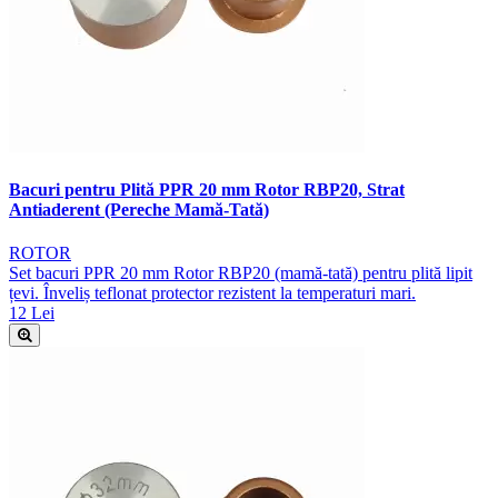
Bacuri pentru Plită PPR 20 mm Rotor RBP20, Strat
Antiaderent (Pereche Mamă-Tată)
ROTOR
Set bacuri PPR 20 mm Rotor RBP20 (mamă-tată) pentru plită lipit
țevi. Înveliș teflonat protector rezistent la temperaturi mari.
12 Lei