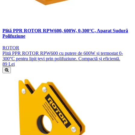
Plită PPR ROTOR RPW600, 600W, 0-300°C, Aparat Sudură
Polifuziune
ROTOR
Plită PPR ROTOR RPW600 cu putere de 600W și termostat 0-
300°C pentru lipit țevi prin polifuziune. Compactă și eficientă.
89 Lei