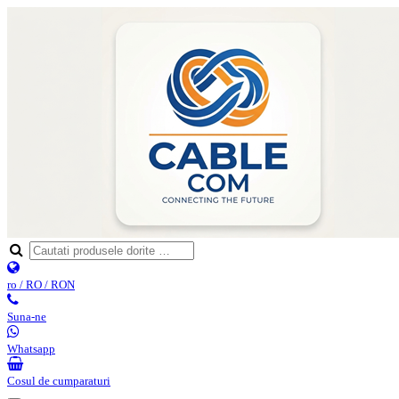
ro / RO / RON
Suna-ne
Whatsapp
Cosul de cumparaturi