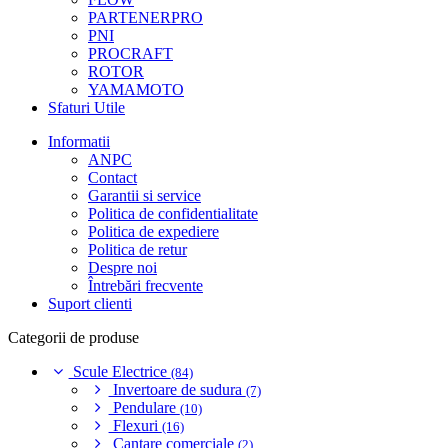
PARTENERPRO
PNI
PROCRAFT
ROTOR
YAMAMOTO
Sfaturi Utile
Informatii
ANPC
Contact
Garantii si service
Politica de confidentialitate
Politica de expediere
Politica de retur
Despre noi
Întrebări frecvente
Suport clienti
Categorii de produse
Scule Electrice
(84)
Invertoare de sudura
(7)
Pendulare
(10)
Flexuri
(16)
Cantare comerciale
(2)