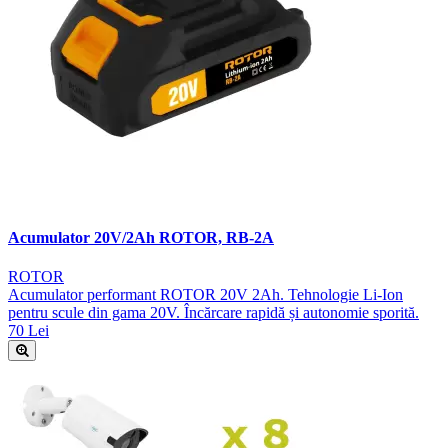
Acumulator 20V/2Ah ROTOR, RB-2A
ROTOR
Acumulator performant ROTOR 20V 2Ah. Tehnologie Li-Ion
pentru scule din gama 20V. Încărcare rapidă și autonomie sporită.
70 Lei