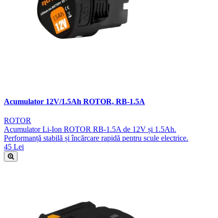
Acumulator 12V/1.5Ah ROTOR, RB-1.5A
ROTOR
Acumulator Li-Ion ROTOR RB-1.5A de 12V și 1.5Ah.
Performanță stabilă și încărcare rapidă pentru scule electrice.
45 Lei