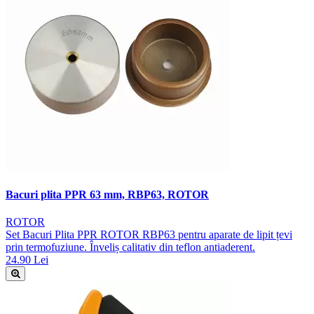
Bacuri plita PPR 63 mm, RBP63, ROTOR
ROTOR
Set Bacuri Plita PPR ROTOR RBP63 pentru aparate de lipit țevi
prin termofuziune. Înveliș calitativ din teflon antiaderent.
24.90 Lei