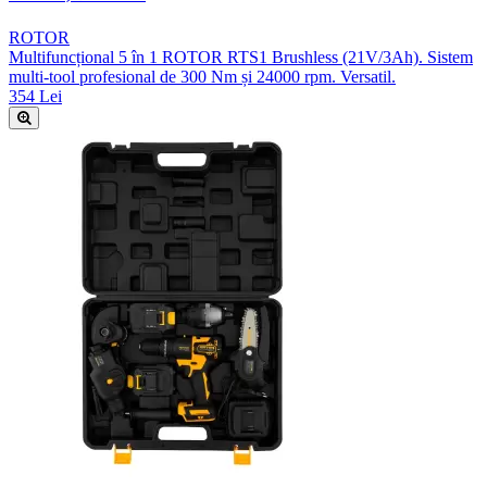
ROTOR
Multifuncțional 5 în 1 ROTOR RTS1 Brushless (21V/3Ah). Sistem
multi-tool profesional de 300 Nm și 24000 rpm. Versatil.
354 Lei