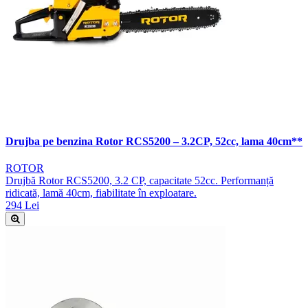
Drujba pe benzina Rotor RCS5200 – 3.2CP, 52cc, lama 40cm**
ROTOR
Drujbă Rotor RCS5200, 3.2 CP, capacitate 52cc. Performanță
ridicată, lamă 40cm, fiabilitate în exploatare.
294 Lei