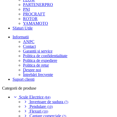
PARTENERPRO
PNI
PROCRAFT
ROTOR
YAMAMOTO
Sfaturi Utile
Informatii
ANPC
Contact
Garantii si service
Politica de confidentialitate
Politica de expediere
Politica de retur
Despre noi
Întrebări frecvente
Suport clienti
Categorii de produse
Scule Electrice
(84)
Invertoare de sudura
(7)
Pendulare
(10)
Flexuri
(16)
Cantare comerciale
(2)