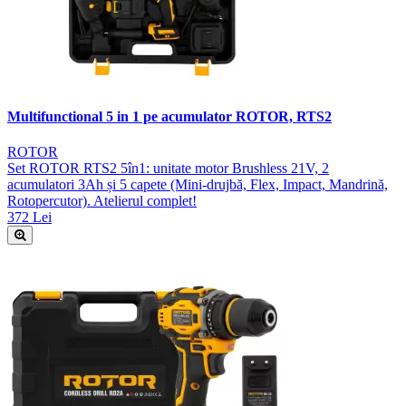
Multifunctional 5 in 1 pe acumulator ROTOR, RTS2
ROTOR
Set ROTOR RTS2 5în1: unitate motor Brushless 21V, 2
acumulatori 3Ah și 5 capete (Mini-drujbă, Flex, Impact, Mandrină,
Rotopercutor). Atelierul complet!
372 Lei