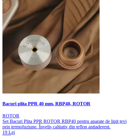
Bacuri plita PPR 40 mm, RBP40, ROTOR
ROTOR
Set Bacuri Plita PPR ROTOR RBP40 pentru aparate de lipit țevi
prin termofuziune. Înveliș calitativ din teflon antiaderent.
19 Lei