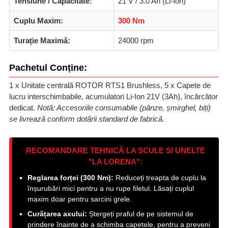
Tensiune / Capacitate:
21 V / 3.0 Ah (Li-Ion)
Cuplu Maxim:
300 Nm
Turație Maximă:
24000 rpm
Pachetul Conține:
1 x Unitate centrală ROTOR RTS1 Brushless, 5 x Capete de
lucru interschimbabile, acumulatori Li-Ion 21V (3Ah), încărcător
dedicat.
Notă: Accesoriile consumabile (pânze, șmirghel, biți)
se livrează conform dotării standard de fabrică.
RECOMANDARE TEHNICĂ LA SCULE SI UNELTE
"LA LORENA":
Reglarea forței (300 Nm):
Reduceți treapta de cuplu la
înșurubări mici pentru a nu rupe filetul. Lăsați cuplul
maxim doar pentru sarcini grele.
Curățarea axului:
Ștergeți praful de pe sistemul de
prindere înainte de a schimba capetele, pentru a preveni