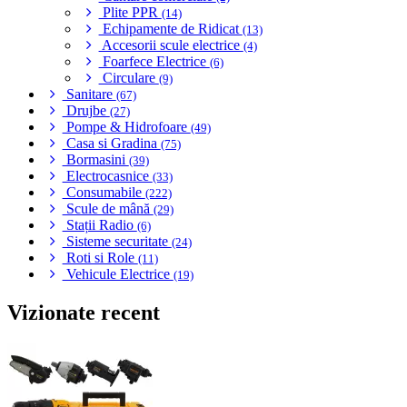
Plite PPR
(14)
Echipamente de Ridicat
(13)
Accesorii scule electrice
(4)
Foarfece Electrice
(6)
Circulare
(9)
Sanitare
(67)
Drujbe
(27)
Pompe & Hidrofoare
(49)
Casa si Gradina
(75)
Bormasini
(39)
Electrocasnice
(33)
Consumabile
(222)
Scule de mână
(29)
Stații Radio
(6)
Sisteme securitate
(24)
Roti si Role
(11)
Vehicule Electrice
(19)
Vizionate recent