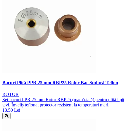
Bacuri Plită PPR 25 mm RBP25 Rotor Bac Sudură Teflon
ROTOR
Set bacuri PPR 25 mm Rotor RBP25 (mamă-tată) pentru plită lipit
țevi. Înveliș teflonat protector rezistent la temperaturi mari.
13.50 Lei