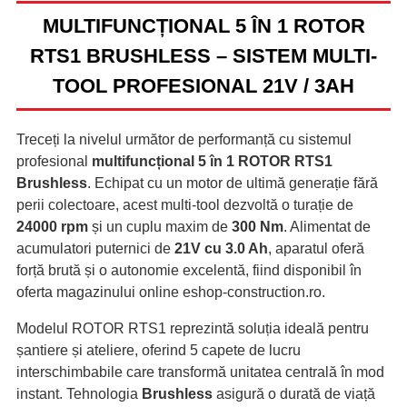
MULTIFUNCȚIONAL 5 ÎN 1 ROTOR
RTS1 BRUSHLESS – SISTEM MULTI-
TOOL PROFESIONAL 21V / 3AH
Treceți la nivelul următor de performanță cu sistemul
profesional
multifuncțional 5 în 1 ROTOR RTS1
Brushless
. Echipat cu un motor de ultimă generație fără
perii colectoare, acest multi-tool dezvoltă o turație de
24000 rpm
și un cuplu maxim de
300 Nm
. Alimentat de
acumulatori puternici de
21V cu 3.0 Ah
, aparatul oferă
forță brută și o autonomie excelentă, fiind disponibil în
oferta magazinului online eshop-construction.ro.
Modelul ROTOR RTS1 reprezintă soluția ideală pentru
șantiere și ateliere, oferind 5 capete de lucru
interschimbabile care transformă unitatea centrală în mod
instant. Tehnologia
Brushless
asigură o durată de viață