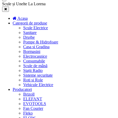
Scule și Unelte La Lorena
Acasa
Categorii de produse
Scule Electrice
Sanitare
Drujbe
Pompe & Hidrofoare
Casa si Gradina
Bormasini
Electrocasnice
Consumabile
Scule de mână
Stații Radio
Sisteme securitate
Roti si Role
Vehicule Electrice
Producatori
Brizoll
ELEFANT
EVOTOOLS
Fan Courier
Fleko
FLOW