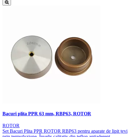
Bacuri plita PPR 63 mm, RBP63, ROTOR
ROTOR
Set Bacuri Plita PPR ROTOR RBP63 pentru aparate de lipit țevi
prin termofuziune. Înveliș calitativ din teflon antiaderent.