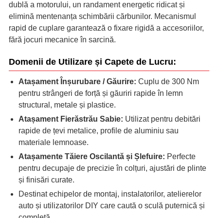
dublă a motorului, un randament energetic ridicat și
elimină mentenanța schimbării cărbunilor. Mecanismul
rapid de cuplare garantează o fixare rigidă a accesoriilor,
fără jocuri mecanice în sarcină.
Domenii de Utilizare și Capete de Lucru:
Atașament Înșurubare / Găurire:
Cuplu de 300 Nm
pentru strângeri de forță și găuriri rapide în lemn
structural, metale și plastice.
Atașament Fierăstrău Sabie:
Utilizat pentru debitări
rapide de țevi metalice, profile de aluminiu sau
materiale lemnoase.
Atașamente Tăiere Oscilantă și Șlefuire:
Perfecte
pentru decupaje de precizie în colțuri, ajustări de plinte
și finisări curate.
Destinat echipelor de montaj, instalatorilor, atelierelor
auto și utilizatorilor DIY care caută o sculă puternică și
completă.