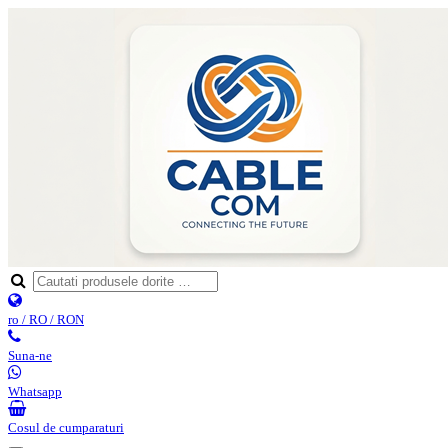
ro / RO / RON
Suna-ne
Whatsapp
Cosul de cumparaturi