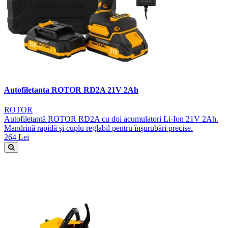
Autofiletanta ROTOR RD2A 21V 2Ah
ROTOR
Autofiletantă ROTOR RD2A cu doi acumulatori Li-Ion 21V 2Ah.
Mandrină rapidă și cuplu reglabil pentru înșurubări precise.
264 Lei