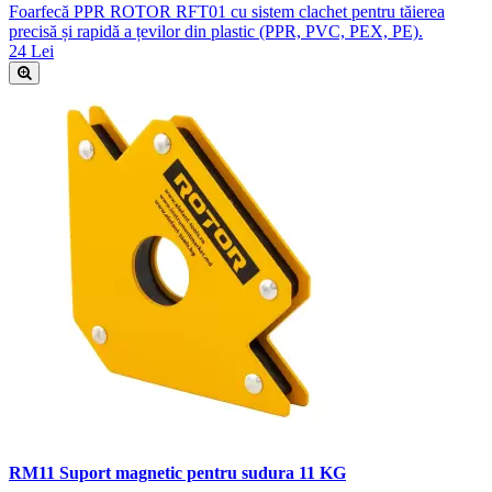
Foarfecă PPR ROTOR RFT01 cu sistem clachet pentru tăierea
precisă și rapidă a țevilor din plastic (PPR, PVC, PEX, PE).
24 Lei
RM11 Suport magnetic pentru sudura 11 KG