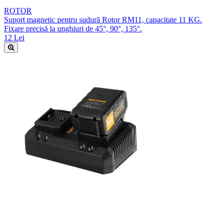
ROTOR
Suport magnetic pentru sudură Rotor RM11, capacitate 11 KG.
Fixare precisă la unghiuri de 45°, 90°, 135°.
12 Lei