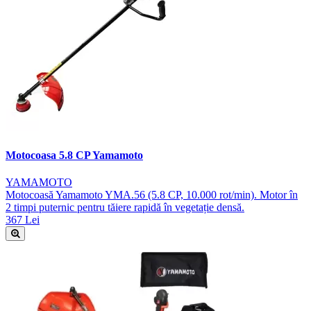
Motocoasa 5.8 CP Yamamoto
YAMAMOTO
Motocoasă Yamamoto YMA.56 (5.8 CP, 10.000 rot/min). Motor în
2 timpi puternic pentru tăiere rapidă în vegetație densă.
367 Lei