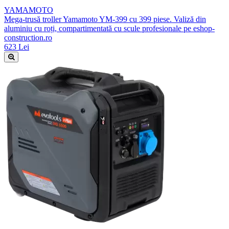
YAMAMOTO
Mega-trusă troller Yamamoto YM-399 cu 399 piese. Valiză din
aluminiu cu roți, compartimentată cu scule profesionale pe eshop-
construction.ro
623 Lei