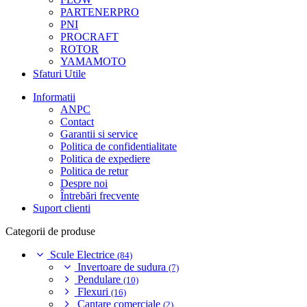
PARTENERPRO
PNI
PROCRAFT
ROTOR
YAMAMOTO
Sfaturi Utile
Informatii
ANPC
Contact
Garantii si service
Politica de confidentialitate
Politica de expediere
Politica de retur
Despre noi
Întrebări frecvente
Suport clienti
Categorii de produse
Scule Electrice
(84)
Invertoare de sudura
(7)
Pendulare
(10)
Flexuri
(16)
Cantare comerciale
(2)