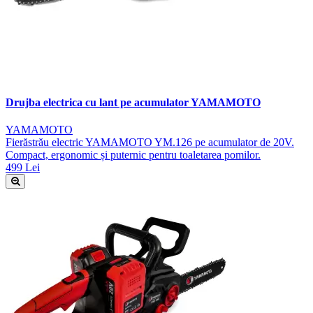
Drujba electrica cu lant pe acumulator YAMAMOTO
YAMAMOTO
Fierăstrău electric YAMAMOTO YM.126 pe acumulator de 20V.
Compact, ergonomic și puternic pentru toaletarea pomilor.
499 Lei