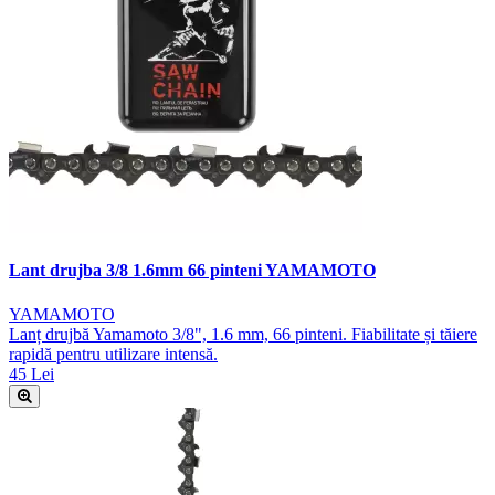
Lant drujba 3/8 1.6mm 66 pinteni YAMAMOTO
YAMAMOTO
Lanț drujbă Yamamoto 3/8", 1.6 mm, 66 pinteni. Fiabilitate și tăiere
rapidă pentru utilizare intensă.
45 Lei