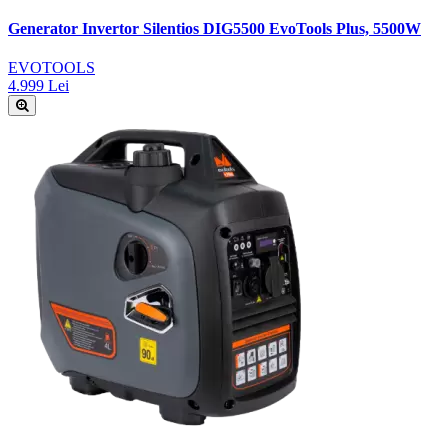
Generator Invertor Silentios DIG5500 EvoTools Plus, 5500W
EVOTOOLS
4.999 Lei