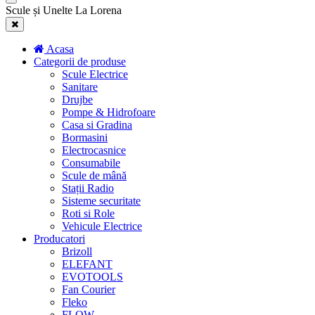
Scule și Unelte La Lorena
Acasa
Categorii de produse
Scule Electrice
Sanitare
Drujbe
Pompe & Hidrofoare
Casa si Gradina
Bormasini
Electrocasnice
Consumabile
Scule de mână
Stații Radio
Sisteme securitate
Roti si Role
Vehicule Electrice
Producatori
Brizoll
ELEFANT
EVOTOOLS
Fan Courier
Fleko
FLOW