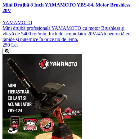
Mini Drujbă 8 Inch YAMAMOTO YBS-84, Motor Brushless,
20V
YAMAMOTO
Mini drujbă profesională YAMAMOTO cu motor Brushless și
viteză de 5400 rot/min. Include acumulator 20V/4Ah pentru tăieri
rapide și puternice în orice tip de lemn.
250 Lei