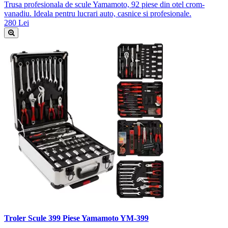
Trusa profesionala de scule Yamamoto, 92 piese din otel crom-
vanadiu. Ideala pentru lucrari auto, casnice si profesionale.
280 Lei
Troler Scule 399 Piese Yamamoto YM-399