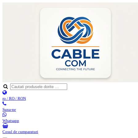
ro / RO / RON
Suna-ne
Whatsapp
Cosul de cumparaturi