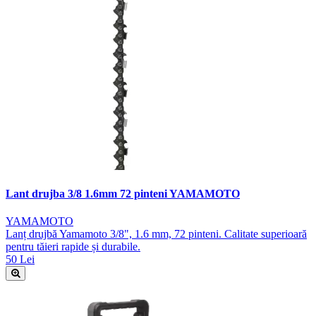
Lant drujba 3/8 1.6mm 72 pinteni YAMAMOTO
YAMAMOTO
Lanț drujbă Yamamoto 3/8", 1.6 mm, 72 pinteni. Calitate superioară
pentru tăieri rapide și durabile.
50 Lei