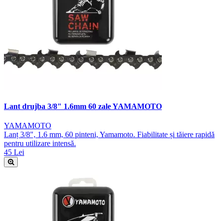
Lant drujba 3/8" 1.6mm 60 zale YAMAMOTO
YAMAMOTO
Lanț 3/8", 1.6 mm, 60 pinteni, Yamamoto. Fiabilitate și tăiere rapidă
pentru utilizare intensă.
45 Lei