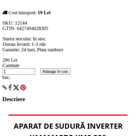
Cost transport:
19 Lei
SKU:
12144
GTIN:
6427494028305
Starea stocului:
In stoc
Durata livrarii:
1-3 zile
Garantie: 24 luni, Plata ramburs
286 Lei
Cantitate
Adauga în cos
buc.
Descriere
APARAT DE SUDURĂ INVERTER