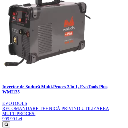
Invertor de Sudură Multi-Proces 3 în 1, EvoTools Plus
WMI135
EVOTOOLS
RECOMANDARE TEHNICĂ PRIVIND UTILIZAREA
MULTIPROCES:
999.99 Lei