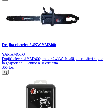
Drujba electrica 2.4KW YM2400
YAMAMOTO
Drujbă electrică YM2400, motor 2.4kW. Ideală pentru tăieri rapide
în gospodărie. Silențioasă și eficientă.
355 Lei