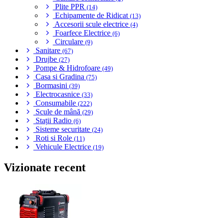
Plite PPR
(14)
Echipamente de Ridicat
(13)
Accesorii scule electrice
(4)
Foarfece Electrice
(6)
Circulare
(9)
Sanitare
(67)
Drujbe
(27)
Pompe & Hidrofoare
(49)
Casa si Gradina
(75)
Bormasini
(39)
Electrocasnice
(33)
Consumabile
(222)
Scule de mână
(29)
Stații Radio
(6)
Sisteme securitate
(24)
Roti si Role
(11)
Vehicule Electrice
(19)
Vizionate recent