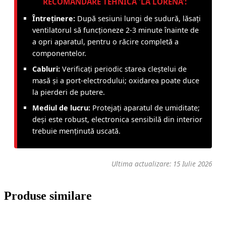
RECOMANDARE TEHNICĂ 'LA LORENA':
Întreținere:
După sesiuni lungi de sudură, lăsați
ventilatorul să funcționeze 2-3 minute înainte de
a opri aparatul, pentru o răcire completă a
componentelor.
Cabluri:
Verificați periodic starea cleștelui de
masă și a port-electrodului; oxidarea poate duce
la pierderi de putere.
Mediul de lucru:
Protejați aparatul de umiditate;
deși este robust, electronica sensibilă din interior
trebuie menținută uscată.
Ultima actualizare: 15 Iulie 2026
Produse similare