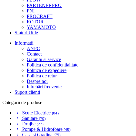
PARTENERPRO
PNI
PROCRAFT
ROTOR
YAMAMOTO
Sfaturi Utile
Informatii
ANPC
Contact
Garantii si service
Politica de confidentialitate
Politica de expediere
Politica de retur
Despre noi
Întrebări frecvente
Suport clienti
Categorii de produse
Scule Electrice
(84)
Sanitare
(70)
Drujbe
(27)
Pompe & Hidrofoare
(49)
Casa si Gradina
(75)