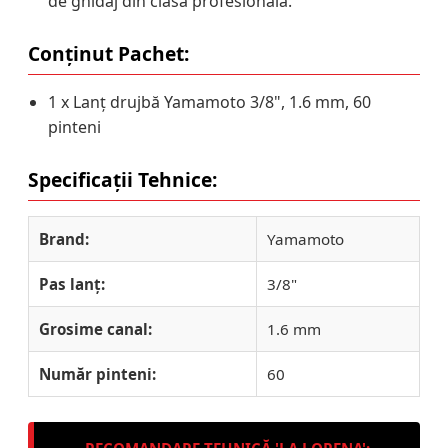
de ghidaj din clasa profesională.
Conținut Pachet:
1 x Lanț drujbă Yamamoto 3/8", 1.6 mm, 60
pinteni
Specificații Tehnice:
Brand:
Yamamoto
Pas lanț:
3/8"
Grosime canal:
1.6 mm
Număr pinteni:
60