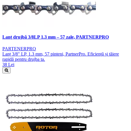
Lanț drujbă 3/8LP 1.3 mm – 57 zale, PARTNERPRO
PARTENERPRO
Lanț 3/8" LP, 1.3 mm, 57 pinteni, PartnerPro. Eficiență și tăiere
rapidă pentru drujba ta.
38 Lei