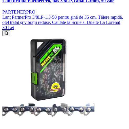
Lanț drujbă PartnerPro, pas 3/8LP, canal 1.3mm, 50 zale
PARTENERPRO
Lanț PartnerPro 3/8LP-1.3-50 pentru șină de 35 cm. Tăiere rapidă,
oțel tratat și vibrații reduse. Calitate la Scule si Unelte La Lorena!
30 Lei