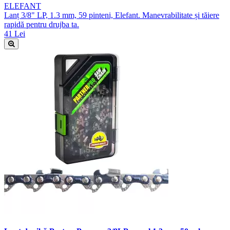
ELEFANT
Lanț 3/8" LP, 1.3 mm, 59 pinteni, Elefant. Manevrabilitate și tăiere
rapidă pentru drujba ta.
41 Lei