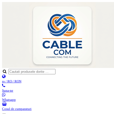
ro / RO / RON
Suna-ne
Whatsapp
Cosul de cumparaturi