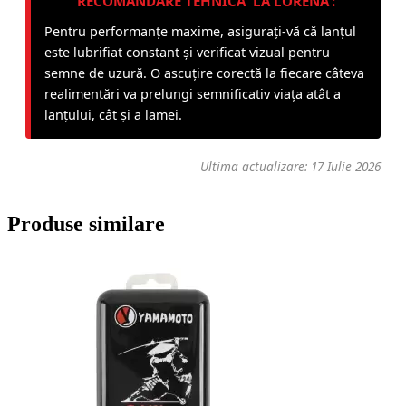
RECOMANDARE TEHNICĂ 'LA LORENA':
Pentru performanțe maxime, asigurați-vă că lanțul
este lubrifiat constant și verificat vizual pentru
semne de uzură. O ascuțire corectă la fiecare câteva
realimentări va prelungi semnificativ viața atât a
lanțului, cât și a lamei.
Ultima actualizare: 17 Iulie 2026
Produse similare