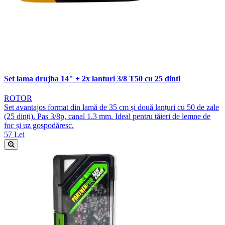
Set lama drujba 14" + 2x lanturi 3/8 T50 cu 25 dinti
ROTOR
Set avantajos format din lamă de 35 cm și două lanțuri cu 50 de zale
(25 dinți). Pas 3/8p, canal 1.3 mm. Ideal pentru tăieri de lemne de
foc și uz gospodăresc.
57 Lei