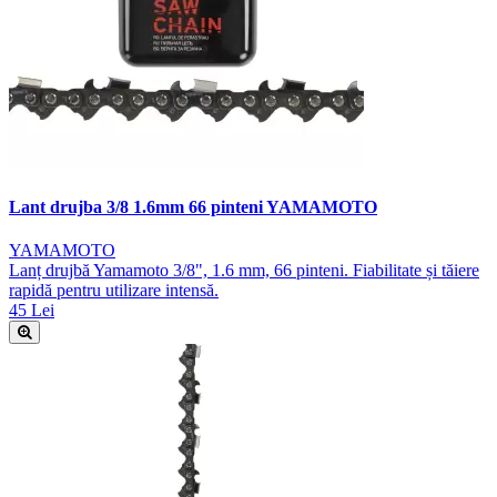
Lant drujba 3/8 1.6mm 66 pinteni YAMAMOTO
YAMAMOTO
Lanț drujbă Yamamoto 3/8", 1.6 mm, 66 pinteni. Fiabilitate și tăiere
rapidă pentru utilizare intensă.
45 Lei