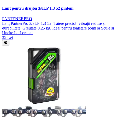
Lant pentru drujba 3/8LP 1.3 52 pinteni
PARTENERPRO
Lanț PartnerPro 3/8LP-1.3-52: Tăiere precisă, vibrații reduse și
durabilitate. Greutate 0.25 kg. Ideal pentru toaletare pomi la Scule si
Unelte La Lorena!
35 Lei