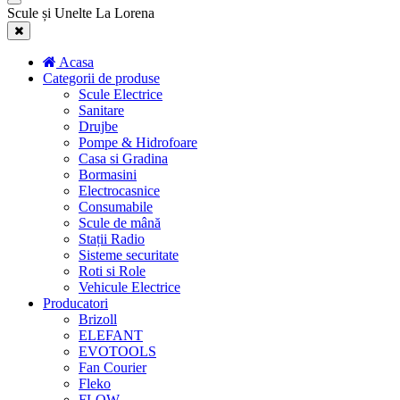
Scule și Unelte La Lorena
Acasa
Categorii de produse
Scule Electrice
Sanitare
Drujbe
Pompe & Hidrofoare
Casa si Gradina
Bormasini
Electrocasnice
Consumabile
Scule de mână
Stații Radio
Sisteme securitate
Roti si Role
Vehicule Electrice
Producatori
Brizoll
ELEFANT
EVOTOOLS
Fan Courier
Fleko
FLOW