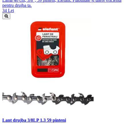
Lamă 40 cm, 3/8", 59 pinteni, Elefant. Fiabilitate și tăiere eficientă
pentru drujba ta.
34 Lei
Lant drujba 3/8LP 1.3 59 pinteni