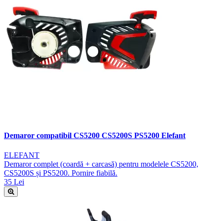
Demaror compatibil CS5200 CS5200S PS5200 Elefant
ELEFANT
Demaror complet (coardă + carcasă) pentru modelele CS5200,
CS5200S și PS5200. Pornire fiabilă.
35 Lei