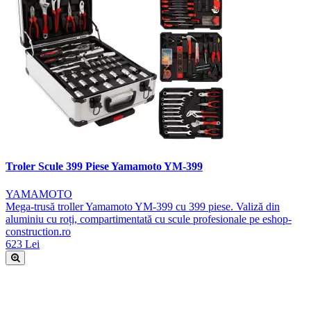
Troler Scule 399 Piese Yamamoto YM-399
YAMAMOTO
Mega-trusă troller Yamamoto YM-399 cu 399 piese. Valiză din
aluminiu cu roți, compartimentată cu scule profesionale pe eshop-
construction.ro
623 Lei