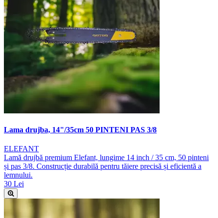
Lama drujba, 14"/35cm 50 PINTENI PAS 3/8
ELEFANT
Lamă drujbă premium Elefant, lungime 14 inch / 35 cm, 50 pinteni
și pas 3/8. Construcție durabilă pentru tăiere precisă și eficientă a
lemnului.
30 Lei