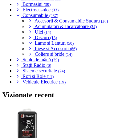
Bormasini
(39)
Electrocasnice
(33)
Consumabile
(237)
Accesorii & Consumabile Sudura
(26)
Acumulatori & Incarcatoare
(34)
Ulei
(14)
Discuri
(13)
Lame si Lanturi
(50)
Piese si Accesorii
(86)
Coliere si bride
(14)
Scule de mână
(29)
Stații Radio
(6)
Sisteme securitate
(24)
Roti si Role
(11)
Vehicule Electrice
(19)
Vizionate recent