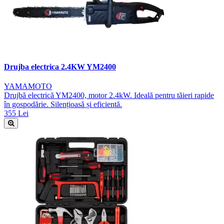
Drujba electrica 2.4KW YM2400
YAMAMOTO
Drujbă electrică YM2400, motor 2.4kW. Ideală pentru tăieri rapide
în gospodărie. Silențioasă și eficientă.
355 Lei