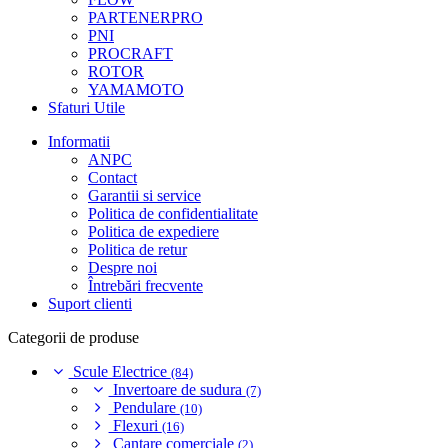
PARTENERPRO
PNI
PROCRAFT
ROTOR
YAMAMOTO
Sfaturi Utile
Informatii
ANPC
Contact
Garantii si service
Politica de confidentialitate
Politica de expediere
Politica de retur
Despre noi
Întrebări frecvente
Suport clienti
Categorii de produse
Scule Electrice
(84)
Invertoare de sudura
(7)
Pendulare
(10)
Flexuri
(16)
Cantare comerciale
(2)