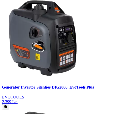
Generator Invertor Silentios DIG2000, EvoTools Plus
EVOTOOLS
2.399 Lei