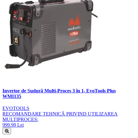
Invertor de Sudură Multi-Proces 3 în 1, EvoTools Plus
WMI135
EVOTOOLS
RECOMANDARE TEHNICĂ PRIVIND UTILIZAREA
MULTIPROCES:
999.99 Lei