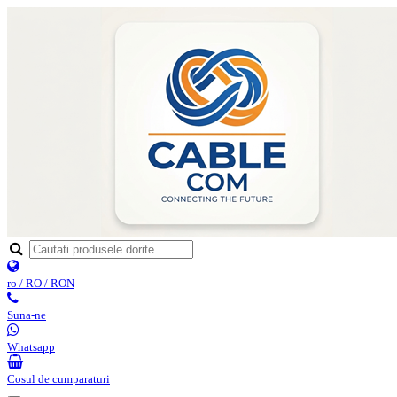
ro / RO / RON
Suna-ne
Whatsapp
Cosul de cumparaturi