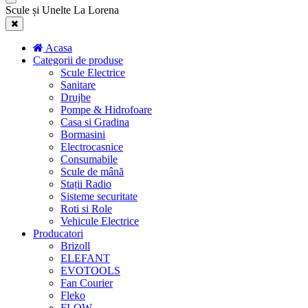
Scule și Unelte La Lorena
Acasa
Categorii de produse
Scule Electrice
Sanitare
Drujbe
Pompe & Hidrofoare
Casa si Gradina
Bormasini
Electrocasnice
Consumabile
Scule de mână
Stații Radio
Sisteme securitate
Roti si Role
Vehicule Electrice
Producatori
Brizoll
ELEFANT
EVOTOOLS
Fan Courier
Fleko
FLOW