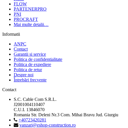
FLOW
PARTENERPRO
PNI
PROCRAFT
Mai multe detalii…
Informatii
ANPC
Contact
Garantii si service
Politica de confidentialitate
Politica de expediere
Politica de retur
Despre noi
Întrebări frecvente
Contact
S.C. Cable Com S.R.L.
J2001004110407
C.U.I. 13846070
Romania Str. Deleni Nr.3 Com. Mihai Bravu Jud. Giurgiu
+40723420281
vanzari@eshop-construction.ro