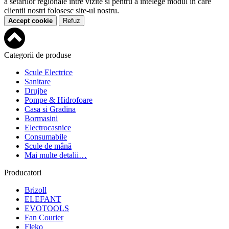
a setarilor regionale intre vizite si pentru a intelege modul in care
clientii nostri folosesc site-ul nostru.
Accept cookie
Refuz
Categorii de produse
Scule Electrice
Sanitare
Drujbe
Pompe & Hidrofoare
Casa si Gradina
Bormasini
Electrocasnice
Consumabile
Scule de mână
Mai multe detalii…
Producatori
Brizoll
ELEFANT
EVOTOOLS
Fan Courier
Fleko