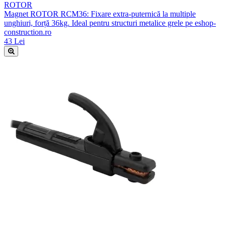
ROTOR
Magnet ROTOR RCM36: Fixare extra-puternică la multiple
unghiuri, forță 36kg. Ideal pentru structuri metalice grele pe eshop-
construction.ro
43 Lei