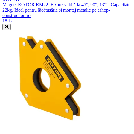
Magnet ROTOR RM22: Fixare stabilă la 45°, 90°, 135°. Capacitate
22kg. Ideal pentru lăcătușărie și montaj metalic pe eshop-
construction.ro
18 Lei