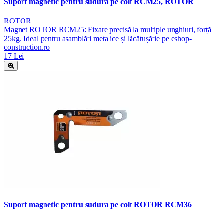
Suport magnetic pentru sudura pe colt RCM25, ROTOR
ROTOR
Magnet ROTOR RCM25: Fixare precisă la multiple unghiuri, forță
25kg. Ideal pentru asamblări metalice și lăcătușărie pe eshop-
construction.ro
17 Lei
Suport magnetic pentru sudura pe colt ROTOR RCM36