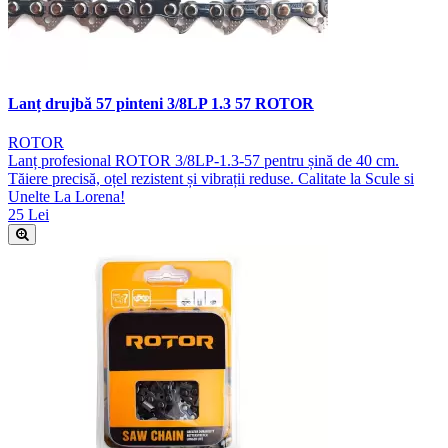
Lanț drujbă 57 pinteni 3/8LP 1.3 57 ROTOR
ROTOR
Lanț profesional ROTOR 3/8LP-1.3-57 pentru șină de 40 cm.
Tăiere precisă, oțel rezistent și vibrații reduse. Calitate la Scule si
Unelte La Lorena!
25 Lei