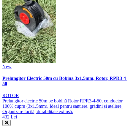
New
Prelungitor Electric 50m cu Bobina 3x1.5mm, Rotor, RPR3-4-
50
ROTOR
Prelungitor electric 50m pe bobină Rotor RPR3-4-50, conductor
100% cupru (3x1.5mm). Ideal pentru șantiere, grădini și ateliere.
Organizare facilă, durabilitate extinsă.
432 Lei