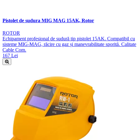
Pistolet de sudura MIG MAG 15AK, Rotor
ROTOR
Echipament profesional de sudură tip pistolet 15AK. Compatibil cu
sisteme MIG-MAG, răcire cu gaz și manevrabilitate sporită. Calitate
Cable Com.
167 Lei