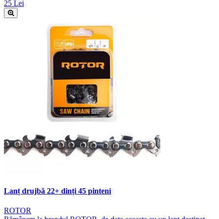
25 Lei
Lanț drujbă 22+ dinți 45 pinteni
ROTOR