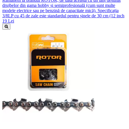
Rămânem la brandul ROTOR, de data aceasta cu un lanț destinat
drujbelor din gama hobby și semiprofesională (cum sunt multe
modele electrice sau pe benzină de capacitate mică). Specificația
3/8LP cu 45 de zale este standardul pentru șinele de 30 cm (12 inch
19 Lei