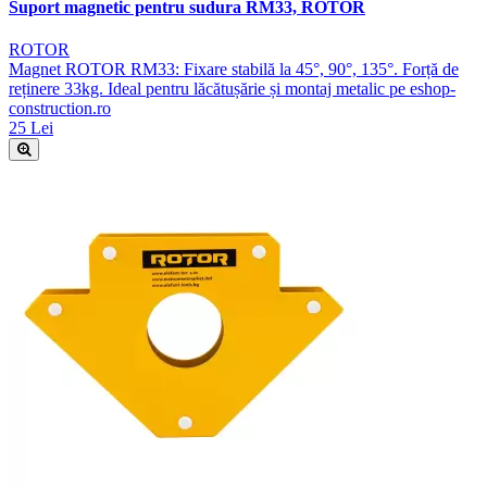
Suport magnetic pentru sudura RM33, ROTOR
ROTOR
Magnet ROTOR RM33: Fixare stabilă la 45°, 90°, 135°. Forță de
reținere 33kg. Ideal pentru lăcătușărie și montaj metalic pe eshop-
construction.ro
25 Lei