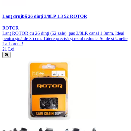
Lanț drujbă 26 dinți 3/8LP 1.3 52 ROTOR
ROTOR
Lanț ROTOR cu 26 dinți (52 zale), pas 3/8LP, canal 1.3mm. Ideal
pentru șină de 35 cm. Tăiere precisă și recul redus la Scule si Unelte
La Lorena!
21 Lei