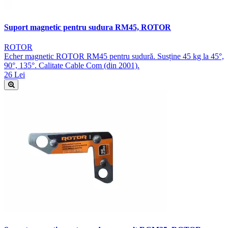
Suport magnetic pentru sudura RM45, ROTOR
ROTOR
Echer magnetic ROTOR RM45 pentru sudură. Susține 45 kg la 45°,
90°, 135°. Calitate Cable Com (din 2001).
26 Lei