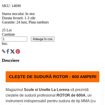
SKU:
14690
Starea stocului:
In stoc
Durata livrarii:
1-3 zile
Garantie: 24 luni, Plata ramburs
25 Lei
Cantitate
Adauga în cos
buc.
Descriere
CLEȘTE DE SUDURĂ ROTOR - 600 AMPERI
Magazinul
Scule si Unelte La Lorena
vă prezintă
cleștele de sudură profesional
ROTOR de 600A
, un
instrument indispensabil pentru sudura de tip MMA (cu