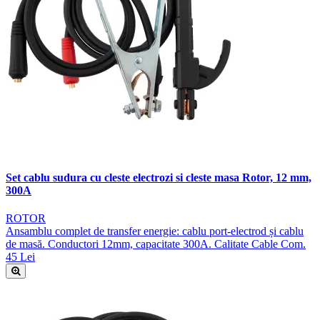
Set cablu sudura cu cleste electrozi si cleste masa Rotor, 12 mm,
300A
ROTOR
Ansamblu complet de transfer energie: cablu port-electrod și cablu
de masă. Conductori 12mm, capacitate 300A. Calitate Cable Com.
45 Lei