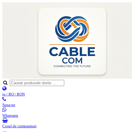
ro / RO / RON
Suna-ne
Whatsapp
Cosul de cumparaturi