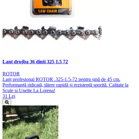
Lant drujba 36 dinti 325 1.5 72
ROTOR
Lanț profesional ROTOR .325-1.5-72 pentru șină de 45 cm.
Performanță ridicată, tăiere rapidă și rezistență sporită. Calitate la
Scule si Unelte La Lorena!
31 Lei