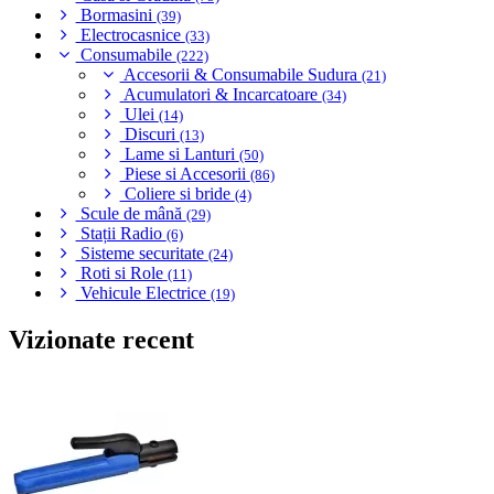
Bormasini
(39)
Electrocasnice
(33)
Consumabile
(222)
Accesorii & Consumabile Sudura
(21)
Acumulatori & Incarcatoare
(34)
Ulei
(14)
Discuri
(13)
Lame si Lanturi
(50)
Piese si Accesorii
(86)
Coliere si bride
(4)
Scule de mână
(29)
Stații Radio
(6)
Sisteme securitate
(24)
Roti si Role
(11)
Vehicule Electrice
(19)
Vizionate recent