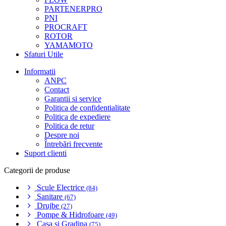
PARTENERPRO
PNI
PROCRAFT
ROTOR
YAMAMOTO
Sfaturi Utile
Informatii
ANPC
Contact
Garantii si service
Politica de confidentialitate
Politica de expediere
Politica de retur
Despre noi
Întrebări frecvente
Suport clienti
Categorii de produse
Scule Electrice
(84)
Sanitare
(67)
Drujbe
(27)
Pompe & Hidrofoare
(49)
Casa si Gradina
(75)