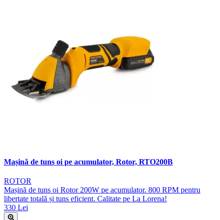
Mașină de tuns oi pe acumulator, Rotor, RTO200B
ROTOR
Mașină de tuns oi Rotor 200W pe acumulator. 800 RPM pentru
libertate totală și tuns eficient. Calitate pe La Lorena!
330 Lei