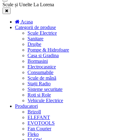
Scule și Unelte La Lorena
Acasa
Categorii de produse
Scule Electrice
Sanitare
Drujbe
Pompe & Hidrofoare
Casa si Gradina
Bormasini
Electrocasnice
Consumabile
Scule de mână
Stații Radio
Sisteme securitate
Roti si Role
Vehicule Electrice
Producatori
Brizoll
ELEFANT
EVOTOOLS
Fan Courier
Fleko
FLOW