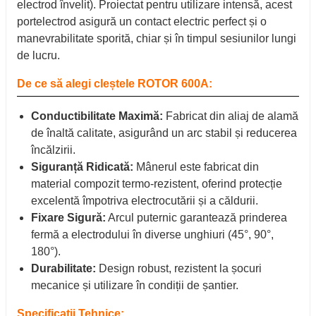
electrod învelit). Proiectat pentru utilizare intensă, acest
portelectrod asigură un contact electric perfect și o
manevrabilitate sporită, chiar și în timpul sesiunilor lungi
de lucru.
De ce să alegi cleștele ROTOR 600A:
Conductibilitate Maximă:
Fabricat din aliaj de alamă
de înaltă calitate, asigurând un arc stabil și reducerea
încălzirii.
Siguranță Ridicată:
Mânerul este fabricat din
material compozit termo-rezistent, oferind protecție
excelentă împotriva electrocutării și a căldurii.
Fixare Sigură:
Arcul puternic garantează prinderea
fermă a electrodului în diverse unghiuri (45°, 90°,
180°).
Durabilitate:
Design robust, rezistent la șocuri
mecanice și utilizare în condiții de șantier.
Specificații Tehnice: