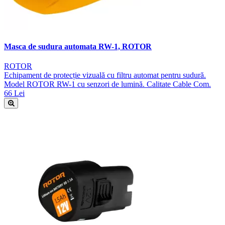
Masca de sudura automata RW-1, ROTOR
ROTOR
Echipament de protecție vizuală cu filtru automat pentru sudură.
Model ROTOR RW-1 cu senzori de lumină. Calitate Cable Com.
66 Lei