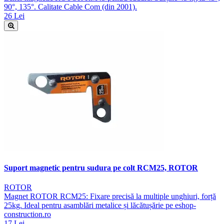
90°, 135°. Calitate Cable Com (din 2001).
26 Lei
Suport magnetic pentru sudura pe colt RCM25, ROTOR
ROTOR
Magnet ROTOR RCM25: Fixare precisă la multiple unghiuri, forță
25kg. Ideal pentru asamblări metalice și lăcătușărie pe eshop-
construction.ro
17 Lei