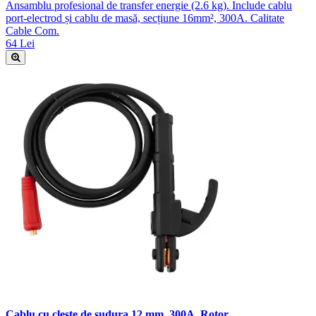
Ansamblu profesional de transfer energie (2.6 kg). Include cablu
port-electrod și cablu de masă, secțiune 16mm², 300A. Calitate
Cable Com.
64 Lei
Cablu cu cleste de sudura 12 mm, 300A, Rotor