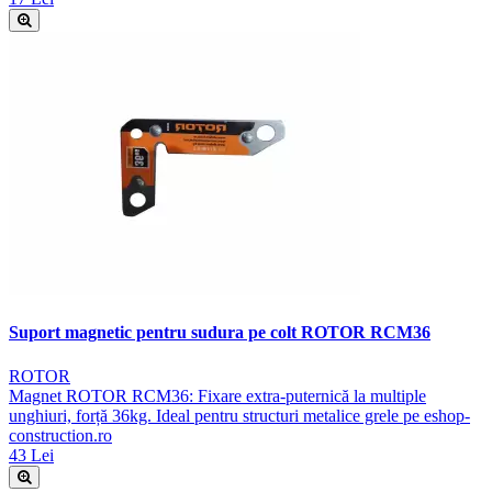
Suport magnetic pentru sudura pe colt ROTOR RCM36
ROTOR
Magnet ROTOR RCM36: Fixare extra-puternică la multiple
unghiuri, forță 36kg. Ideal pentru structuri metalice grele pe eshop-
construction.ro
43 Lei