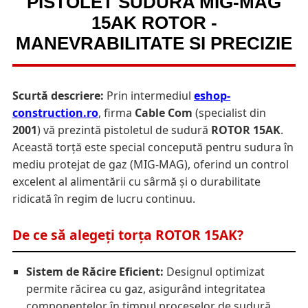
PISTOLET SUDURA MIG-MAG
15AK ROTOR -
MANEVRABILITATE SI PRECIZIE
Scurtă descriere:
Prin intermediul
eshop-
construction.ro
, firma
Cable Com
(specialist din
2001
) vă prezintă pistoletul de sudură
ROTOR 15AK
.
Această torță este special concepută pentru sudura în
mediu protejat de gaz (MIG-MAG), oferind un control
excelent al alimentării cu sârmă și o durabilitate
ridicată în regim de lucru continuu.
De ce să alegeți torța ROTOR 15AK?
Sistem de Răcire Eficient:
Designul optimizat
permite răcirea cu gaz, asigurând integritatea
componentelor în timpul proceselor de sudură