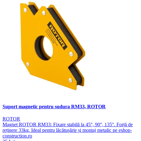
Suport magnetic pentru sudura RM33, ROTOR
ROTOR
Magnet ROTOR RM33: Fixare stabilă la 45°, 90°, 135°. Forță de
reținere 33kg. Ideal pentru lăcătușărie și montaj metalic pe eshop-
construction.ro