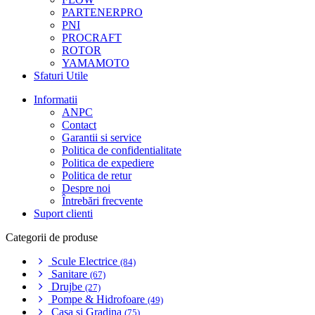
PARTENERPRO
PNI
PROCRAFT
ROTOR
YAMAMOTO
Sfaturi Utile
Informatii
ANPC
Contact
Garantii si service
Politica de confidentialitate
Politica de expediere
Politica de retur
Despre noi
Întrebări frecvente
Suport clienti
Categorii de produse
Scule Electrice
(84)
Sanitare
(67)
Drujbe
(27)
Pompe & Hidrofoare
(49)
Casa si Gradina
(75)