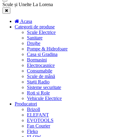
Scule și Unelte La Lorena
Acasa
Categorii de produse
Scule Electrice
Sanitare
Drujbe
Pompe & Hidrofoare
Casa si Gradina
Bormasini
Electrocasnice
Consumabile
Scule de mână
Stații Radio
Sisteme securitate
Roti si Role
Vehicule Electrice
Producatori
Brizoll
ELEFANT
EVOTOOLS
Fan Courier
Fleko
FLOW