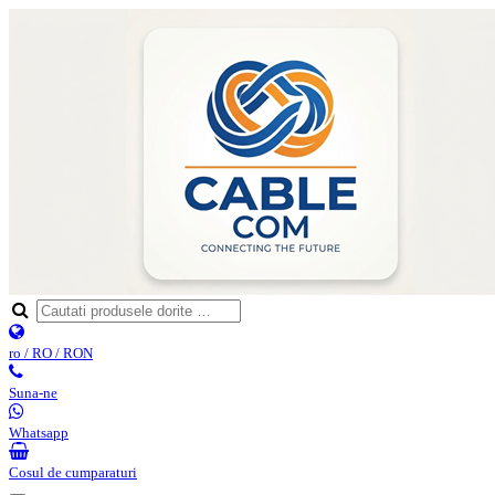
ro / RO / RON
Suna-ne
Whatsapp
Cosul de cumparaturi