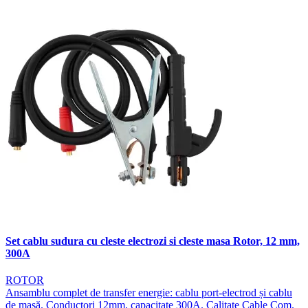
Set cablu sudura cu cleste electrozi si cleste masa Rotor, 12 mm,
300A
ROTOR
Ansamblu complet de transfer energie: cablu port-electrod și cablu
de masă. Conductori 12mm, capacitate 300A. Calitate Cable Com.