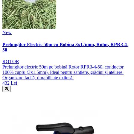
New
Prelungitor Electric 50m cu Bobina 3x1.5mm, Rotor, RPR3-4-
50
ROTOR
Prelungitor electric 50m pe bobină Rotor RPR3-4-50, conductor
100% cupru (3x1.5mm). Ideal pentru șantiere, grădini și ateliere.
Organizare facilă, durabilitate extinsă.
432 Lei