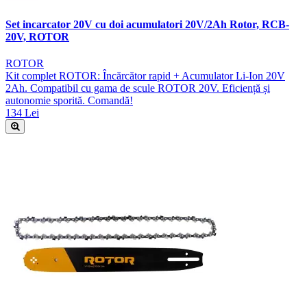
Set incarcator 20V cu doi acumulatori 20V/2Ah Rotor, RCB-
20V, ROTOR
ROTOR
Kit complet ROTOR: Încărcător rapid + Acumulator Li-Ion 20V
2Ah. Compatibil cu gama de scule ROTOR 20V. Eficiență și
autonomie sporită. Comandă!
134 Lei