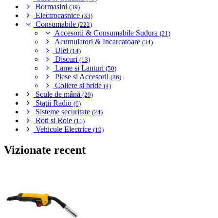
Bormasini
(39)
Electrocasnice
(33)
Consumabile
(222)
Accesorii & Consumabile Sudura
(21)
Acumulatori & Incarcatoare
(34)
Ulei
(14)
Discuri
(13)
Lame si Lanturi
(50)
Piese si Accesorii
(86)
Coliere si bride
(4)
Scule de mână
(29)
Stații Radio
(6)
Sisteme securitate
(24)
Roti si Role
(11)
Vehicule Electrice
(19)
Vizionate recent