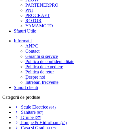
PARTENERPRO
PNI
PROCRAFT
ROTOR
YAMAMOTO
Sfaturi Utile
Informatii
ANPC
Contact
Garantii si service
Politica de confidentialitate
Politica de expediere
Politica de retur
Despre noi
Întrebări frecvente
Suport clienti
Categorii de produse
Scule Electrice
(84)
Sanitare
(67)
Drujbe
(27)
Pompe & Hidrofoare
(49)
Casa si Gradina
(75)