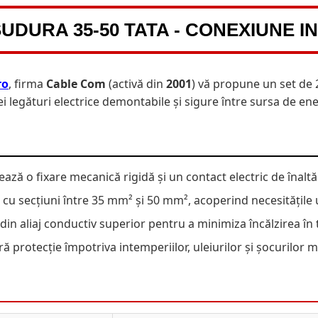
UDURA 35-50 TATA - CONEXIUNE 
ro
, firma
Cable Com
(activă din
2001
) vă propune un set de 
 legături electrice demontabile și sigure între sursa de ene
ază o fixare mecanică rigidă și un contact electric de înaltă
u secțiuni între 35 mm² și 50 mm², acoperind necesitățile ut
din aliaj conductiv superior pentru a minimiza încălzirea în
 protecție împotriva intemperiilor, uleiurilor și șocurilor 