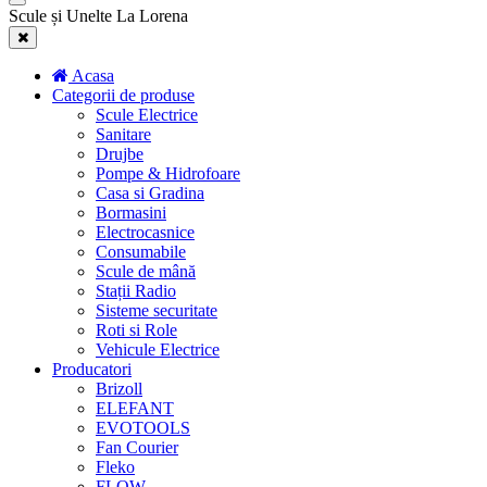
Scule și Unelte La Lorena
Acasa
Categorii de produse
Scule Electrice
Sanitare
Drujbe
Pompe & Hidrofoare
Casa si Gradina
Bormasini
Electrocasnice
Consumabile
Scule de mână
Stații Radio
Sisteme securitate
Roti si Role
Vehicule Electrice
Producatori
Brizoll
ELEFANT
EVOTOOLS
Fan Courier
Fleko
FLOW