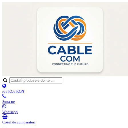
ro / RO / RON
Suna-ne
Whatsapp
Cosul de cumparaturi