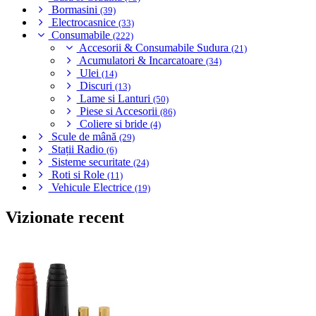
Bormasini
(39)
Electrocasnice
(33)
Consumabile
(222)
Accesorii & Consumabile Sudura
(21)
Acumulatori & Incarcatoare
(34)
Ulei
(14)
Discuri
(13)
Lame si Lanturi
(50)
Piese si Accesorii
(86)
Coliere si bride
(4)
Scule de mână
(29)
Stații Radio
(6)
Sisteme securitate
(24)
Roti si Role
(11)
Vehicule Electrice
(19)
Vizionate recent