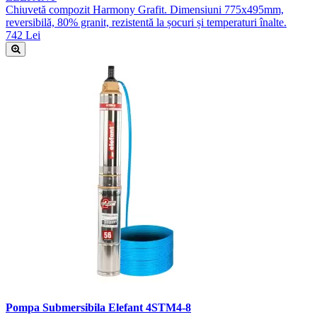
Chiuvetă compozit Harmony Grafit. Dimensiuni 775x495mm,
reversibilă, 80% granit, rezistentă la șocuri și temperaturi înalte.
742 Lei
Pompa Submersibila Elefant 4STM4-8