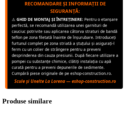
RECOMANDARE ȘI INFORMAȚII DE
SIGURANȚĂ:
⚠️
GHID DE MONTAJ ȘI ÎNTREȚINERE:
Pentru o etanșare
perfectă, se recomandă utilizarea unei garnituri de
cauciuc potrivite sau aplicarea câtorva straturi de bandă
teflon pe zona filetată înainte de înșurubare. Introduceți
furtunul complet pe zona striată a ștuțului și asigurați-l
ferm cu un colier de strângere pentru a preveni
desprinderea din cauza presiunii. După fiecare utilizare a
pompei cu substanțe chimice, clătiți instalația cu apă
curată pentru a preveni depunerile de sedimente.
Cumpără piese originale de pe eshop-construction.ro.
Scule și Unelte La Lorena — eshop-construction.ro
Produse similare