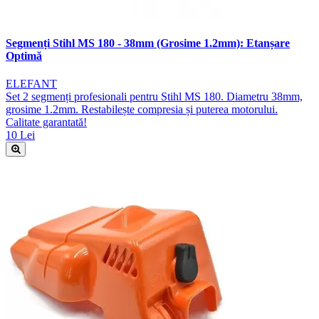
Segmenți Stihl MS 180 - 38mm (Grosime 1.2mm): Etanșare
Optimă
ELEFANT
Set 2 segmenți profesionali pentru Stihl MS 180. Diametru 38mm,
grosime 1.2mm. Restabilește compresia și puterea motorului.
Calitate garantată!
10 Lei