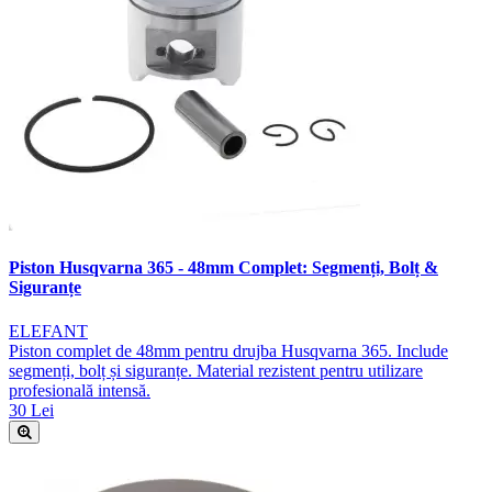
Piston Husqvarna 365 - 48mm Complet: Segmenți, Bolț &
Siguranțe
ELEFANT
Piston complet de 48mm pentru drujba Husqvarna 365. Include
segmenți, bolț și siguranțe. Material rezistent pentru utilizare
profesională intensă.
30 Lei