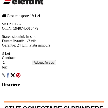
Cost transport:
19 Lei
SKU:
10582
GTIN:
5940745015479
Starea stocului:
In stoc
Durata livrarii:
1-3 zile
Garantie: 24 luni, Plata ramburs
3 Lei
Cantitate
Adauga în cos
buc.
Descriere