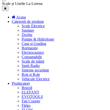
Scule și Unelte La Lorena
Acasa
Categorii de produse
Scule Electrice
Sanitare
Drujbe
Pompe & Hidrofoare
Casa si Gradina
Bormasini
Electrocasnice
Consumabile
Scule de mână
Stații Radio
Sisteme securitate
Roti si Role
Vehicule Electrice
Producatori
Brizoll
ELEFANT
EVOTOOLS
Fan Courier
Fleko
FLOW