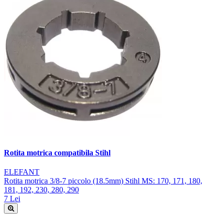
Rotita motrica compatibila Stihl
ELEFANT
Rotita motrica 3/8-7 piccolo (18.5mm) Stihl MS: 170, 171, 180,
181, 192, 230, 280, 290
7 Lei