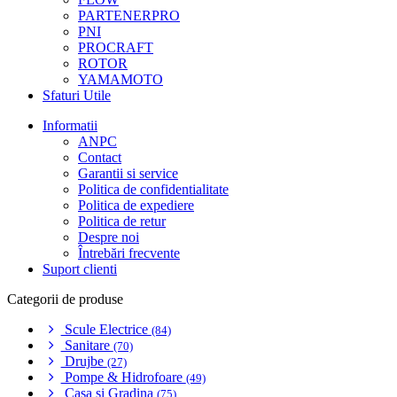
PARTENERPRO
PNI
PROCRAFT
ROTOR
YAMAMOTO
Sfaturi Utile
Informatii
ANPC
Contact
Garantii si service
Politica de confidentialitate
Politica de expediere
Politica de retur
Despre noi
Întrebări frecvente
Suport clienti
Categorii de produse
Scule Electrice
(84)
Sanitare
(70)
Drujbe
(27)
Pompe & Hidrofoare
(49)
Casa si Gradina
(75)