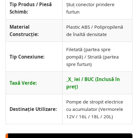
Tip Produs / Piesă
Ștuț conector prindere
Schimb:
furtun
Material
Plastic ABS / Polipropilenă
Construcție:
de înaltă densitate
Filetată (partea spre
Tip Conexiune:
pompă) / Striată (partea
spre furtun)
_X_ lei / BUC (Inclusă în
Taxă Verde:
preț)
Pompe de stropit electrice
Destinație Utilizare:
cu acumulator (Vermorele
12V / 16L / 18L / 20L)