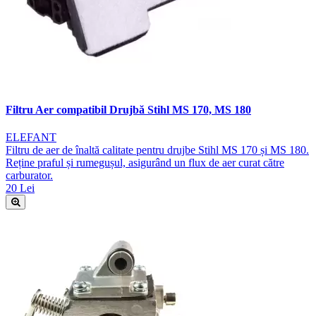
Filtru Aer compatibil Drujbă Stihl MS 170, MS 180
ELEFANT
Filtru de aer de înaltă calitate pentru drujbe Stihl MS 170 și MS 180.
Reține praful și rumegușul, asigurând un flux de aer curat către
carburator.
20 Lei