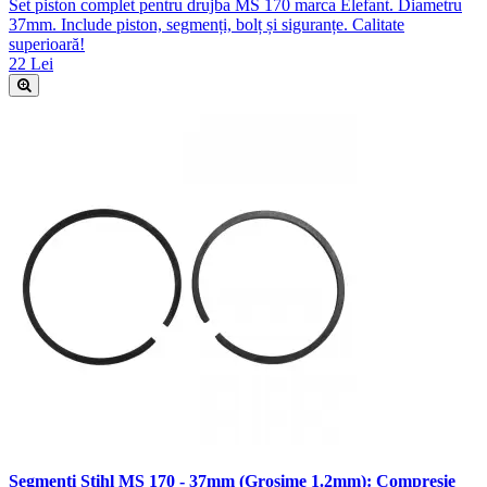
Set piston complet pentru drujba MS 170 marca Elefant. Diametru
37mm. Include piston, segmenți, bolț și siguranțe. Calitate
superioară!
22 Lei
Segmenți Stihl MS 170 - 37mm (Grosime 1.2mm): Compresie