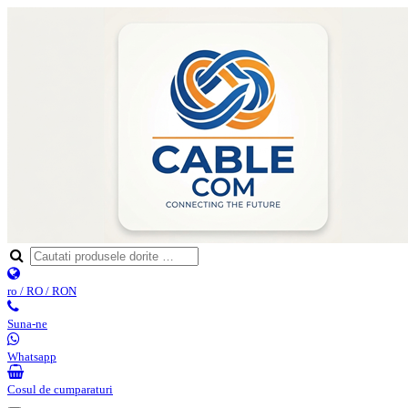
ro / RO / RON
Suna-ne
Whatsapp
Cosul de cumparaturi