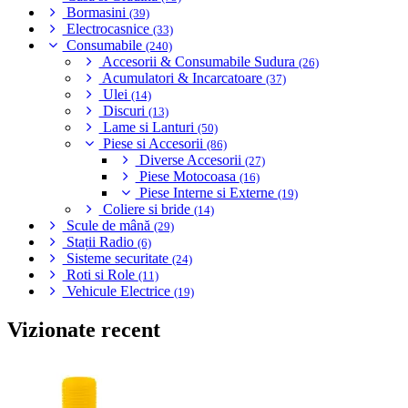
Bormasini
(39)
Electrocasnice
(33)
Consumabile
(240)
Accesorii & Consumabile Sudura
(26)
Acumulatori & Incarcatoare
(37)
Ulei
(14)
Discuri
(13)
Lame si Lanturi
(50)
Piese si Accesorii
(86)
Diverse Accesorii
(27)
Piese Motocoasa
(16)
Piese Interne si Externe
(19)
Coliere si bride
(14)
Scule de mână
(29)
Stații Radio
(6)
Sisteme securitate
(24)
Roti si Role
(11)
Vehicule Electrice
(19)
Vizionate recent