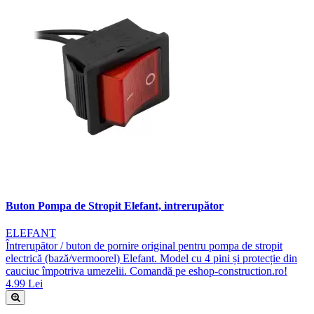
Buton Pompa de Stropit Elefant, intrerupător
ELEFANT
Întrerupător / buton de pornire original pentru pompa de stropit
electrică (bază/vermoorel) Elefant. Model cu 4 pini și protecție din
cauciuc împotriva umezelii. Comandă pe eshop-construction.ro!
4.99 Lei