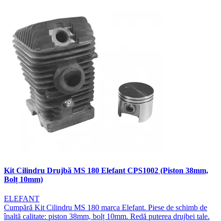
Kit Cilindru Drujbă MS 180 Elefant CPS1002 (Piston 38mm,
Bolț 10mm)
ELEFANT
Cumpără Kit Cilindru MS 180 marca Elefant. Piese de schimb de
înaltă calitate: piston 38mm, bolț 10mm. Redă puterea drujbei tale.