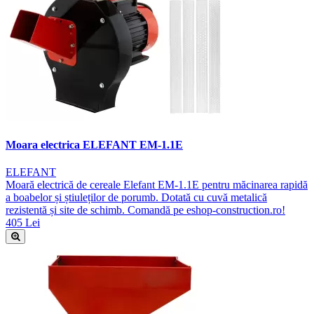
Moara electrica ELEFANT EM-1.1E
ELEFANT
Moară electrică de cereale Elefant EM-1.1E pentru măcinarea rapidă
a boabelor și știuleților de porumb. Dotată cu cuvă metalică
rezistentă și site de schimb. Comandă pe eshop-construction.ro!
405 Lei