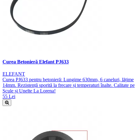
Curea Betonieră Elefant PJ633
ELEFANT
Curea PJ633 pentru betonieră: Lungime 630mm, 6 caneluri, lățime
14mm. Rezistență sporită la frecare și temperaturi înalte. Calitate pe
Scule și Unelte La Lorena!
55 Lei