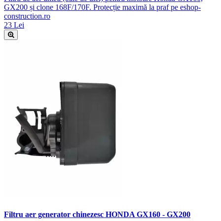
GX200 și clone 168F/170F. Protecție maximă la praf pe eshop-
construction.ro
23 Lei
Filtru aer generator chinezesc HONDA GX160 - GX200