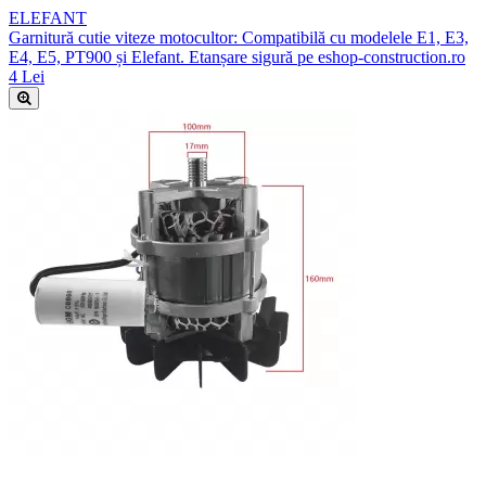
ELEFANT
Garnitură cutie viteze motocultor: Compatibilă cu modelele E1, E3,
E4, E5, PT900 și Elefant. Etanșare sigură pe eshop-construction.ro
4 Lei