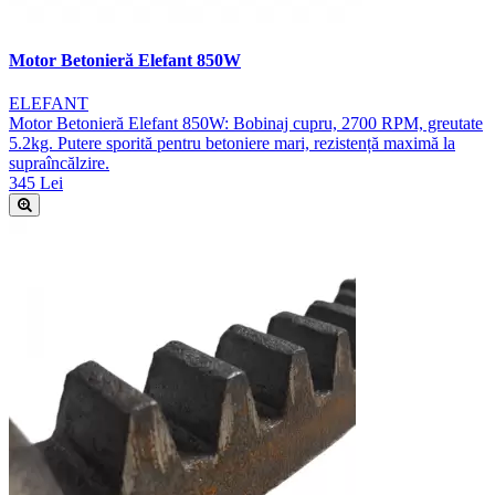
Motor Betonieră Elefant 850W
ELEFANT
Motor Betonieră Elefant 850W: Bobinaj cupru, 2700 RPM, greutate
5.2kg. Putere sporită pentru betoniere mari, rezistență maximă la
supraîncălzire.
345 Lei