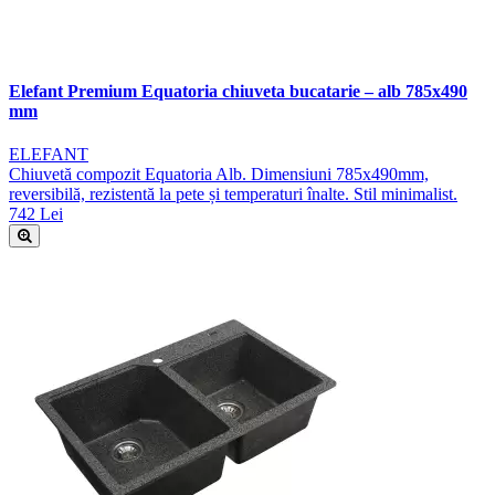
Elefant Premium Equatoria chiuveta bucatarie – alb 785x490
mm
ELEFANT
Chiuvetă compozit Equatoria Alb. Dimensiuni 785x490mm,
reversibilă, rezistentă la pete și temperaturi înalte. Stil minimalist.
742 Lei