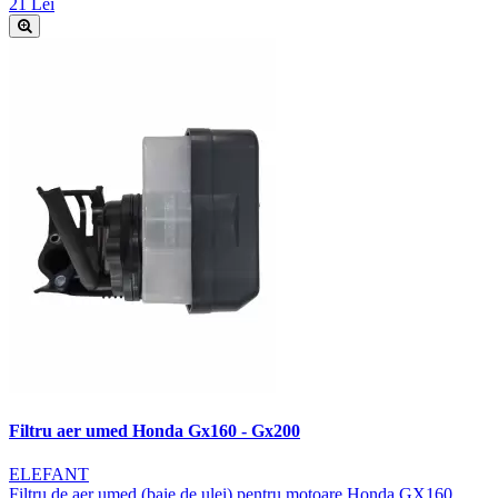
21 Lei
Filtru aer umed Honda Gx160 - Gx200
ELEFANT
Filtru de aer umed (baie de ulei) pentru motoare Honda GX160,