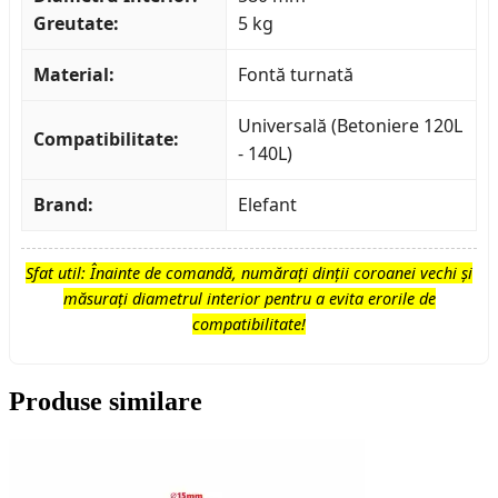
Greutate:
5 kg
Material:
Fontă turnată
Universală (Betoniere 120L
Compatibilitate:
- 140L)
Brand:
Elefant
Sfat util: Înainte de comandă, numărați dinții coroanei vechi și
măsurați diametrul interior pentru a evita erorile de
compatibilitate!
Produse similare