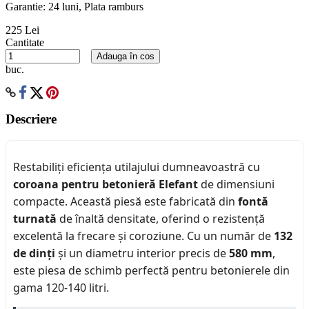
Garantie: 24 luni, Plata ramburs
225 Lei
Cantitate
Adauga în cos
buc.
Descriere
Restabiliți eficiența utilajului dumneavoastră cu
coroana pentru betonieră Elefant
de dimensiuni
compacte. Această piesă este fabricată din
fontă
turnată
de înaltă densitate, oferind o rezistență
excelentă la frecare și coroziune. Cu un număr de
132
de dinți
și un diametru interior precis de
580 mm
,
este piesa de schimb perfectă pentru betonierele din
gama 120-140 litri.