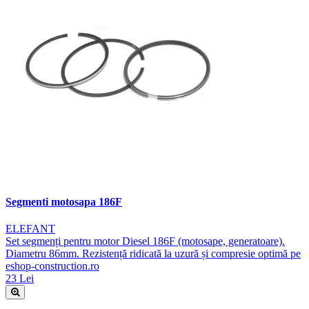
Segmenti motosapa 186F
ELEFANT
Set segmenți pentru motor Diesel 186F (motosape, generatoare).
Diametru 86mm. Rezistență ridicată la uzură și compresie optimă pe
eshop-construction.ro
23 Lei