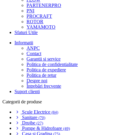
PARTENERPRO
PNI
PROCRAFT
ROTOR
YAMAMOTO
Sfaturi Utile
Informatii
ANPC
Contact
Garantii si service
Politica de confidentialitate
Politica de expediere
Politica de retur
Despre noi
Întrebări frecvente
Suport clienti
Categorii de produse
Scule Electrice
(84)
Sanitare
(70)
Drujbe
(27)
Pompe & Hidrofoare
(49)
Casa si Gradina
(75)