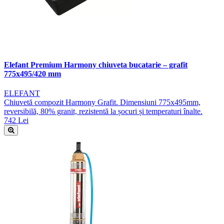
Elefant Premium Harmony chiuveta bucatarie – grafit
775x495/420 mm
ELEFANT
Chiuvetă compozit Harmony Grafit. Dimensiuni 775x495mm,
reversibilă, 80% granit, rezistentă la șocuri și temperaturi înalte.
742 Lei