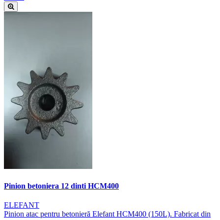
Pinion betoniera 12 dinti HCM400
ELEFANT
Pinion atac pentru betonieră Elefant HCM400 (150L). Fabricat din