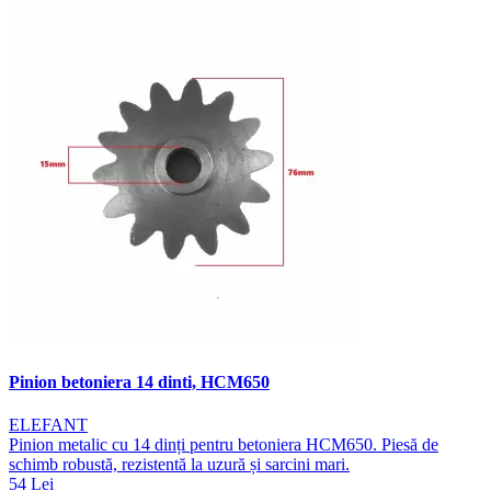
Pinion betoniera 14 dinti, HCM650
ELEFANT
Pinion metalic cu 14 dinți pentru betoniera HCM650. Piesă de
schimb robustă, rezistentă la uzură și sarcini mari.
54 Lei