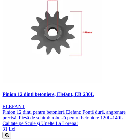
Pinion 12 dinti betoniere, Elefant, EB-230L
ELEFANT
Pinion 12 dinți pentru betonieră Elefant: Fontă dură, angrenare
precisă. Piesă de schimb robustă pentru betoniere 120L-140L.
Calitate pe Scule și Unelte La Lorena!
31 Lei