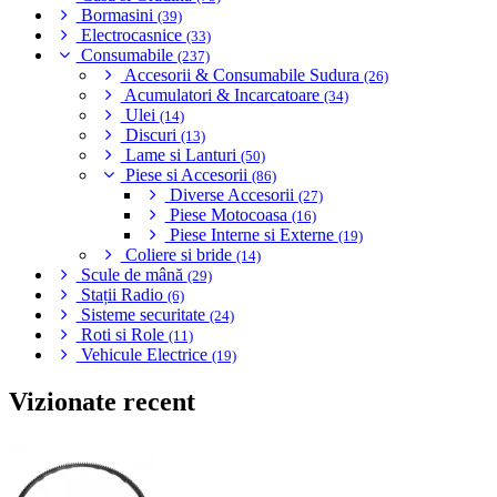
Bormasini
(39)
Electrocasnice
(33)
Consumabile
(237)
Accesorii & Consumabile Sudura
(26)
Acumulatori & Incarcatoare
(34)
Ulei
(14)
Discuri
(13)
Lame si Lanturi
(50)
Piese si Accesorii
(86)
Diverse Accesorii
(27)
Piese Motocoasa
(16)
Piese Interne si Externe
(19)
Coliere si bride
(14)
Scule de mână
(29)
Stații Radio
(6)
Sisteme securitate
(24)
Roti si Role
(11)
Vehicule Electrice
(19)
Vizionate recent