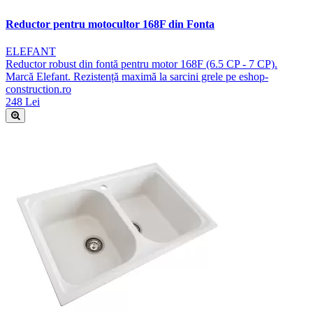
Reductor pentru motocultor 168F din Fonta
ELEFANT
Reductor robust din fontă pentru motor 168F (6.5 CP - 7 CP).
Marcă Elefant. Rezistență maximă la sarcini grele pe eshop-
construction.ro
248 Lei