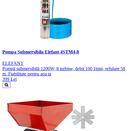
Pompa Submersibila Elefant 4STM4-8
ELEFANT
Pompă submersibilă 1200W, 8 turbine, debit 100 l/min, refulare 58
m. Fiabilitate pentru apa ta
399 Lei