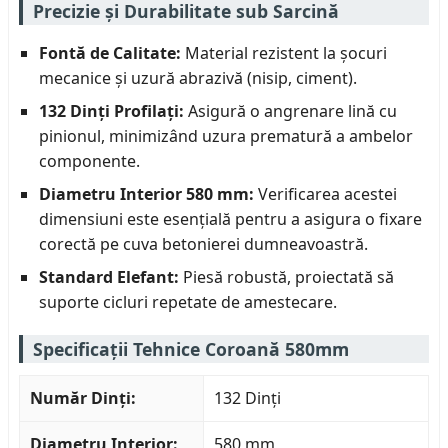
Precizie și Durabilitate sub Sarcină
Fontă de Calitate:
Material rezistent la șocuri
mecanice și uzură abrazivă (nisip, ciment).
132 Dinți Profilați:
Asigură o angrenare lină cu
pinionul, minimizând uzura prematură a ambelor
componente.
Diametru Interior 580 mm:
Verificarea acestei
dimensiuni este esențială pentru a asigura o fixare
corectă pe cuva betonierei dumneavoastră.
Standard Elefant:
Piesă robustă, proiectată să
suporte cicluri repetate de amestecare.
Specificații Tehnice Coroană 580mm
Număr Dinți:
132 Dinți
Diametru Interior:
580 mm