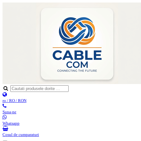
ro / RO / RON
Suna-ne
Whatsapp
Cosul de cumparaturi