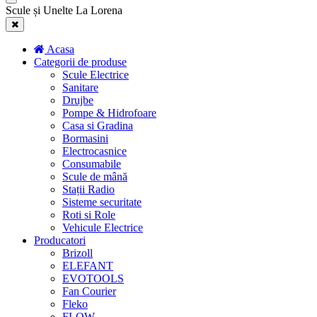
Scule și Unelte La Lorena
Acasa
Categorii de produse
Scule Electrice
Sanitare
Drujbe
Pompe & Hidrofoare
Casa si Gradina
Bormasini
Electrocasnice
Consumabile
Scule de mână
Stații Radio
Sisteme securitate
Roti si Role
Vehicule Electrice
Producatori
Brizoll
ELEFANT
EVOTOOLS
Fan Courier
Fleko
FLOW