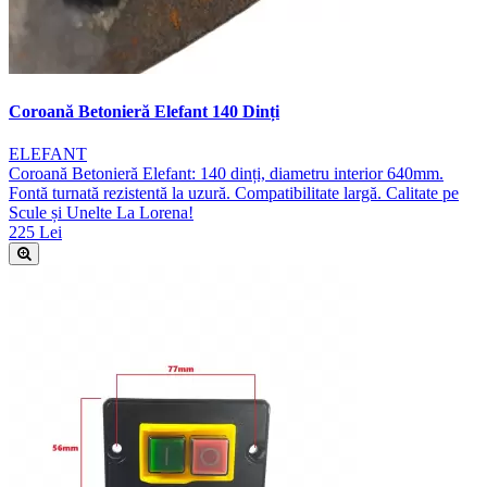
Coroană Betonieră Elefant 140 Dinți
ELEFANT
Coroană Betonieră Elefant: 140 dinți, diametru interior 640mm.
Fontă turnată rezistentă la uzură. Compatibilitate largă. Calitate pe
Scule și Unelte La Lorena!
225 Lei