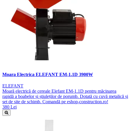
Moara Electrica ELEFANT EM-1.1D 3900W
ELEFANT
Moară electrică de cereale Elefant EM-1.1D pentru măcinarea
rapidă a boabelor și știuleților de porumb. Dotată cu cuvă metalică și
set de site de schimb. Comandă pe eshop-construction.ro!
380 Lei