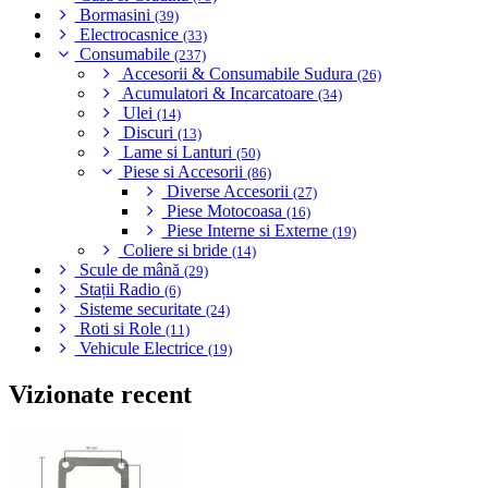
Bormasini
(39)
Electrocasnice
(33)
Consumabile
(237)
Accesorii & Consumabile Sudura
(26)
Acumulatori & Incarcatoare
(34)
Ulei
(14)
Discuri
(13)
Lame si Lanturi
(50)
Piese si Accesorii
(86)
Diverse Accesorii
(27)
Piese Motocoasa
(16)
Piese Interne si Externe
(19)
Coliere si bride
(14)
Scule de mână
(29)
Stații Radio
(6)
Sisteme securitate
(24)
Roti si Role
(11)
Vehicule Electrice
(19)
Vizionate recent