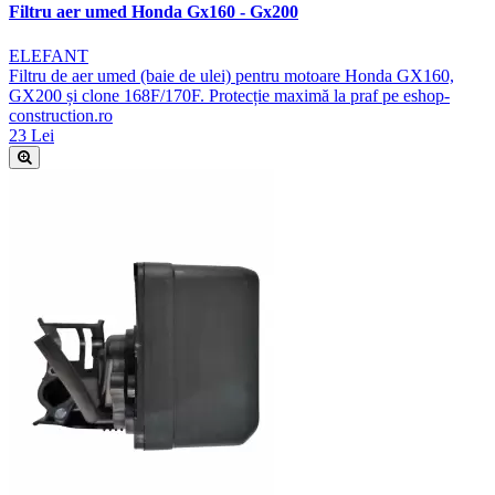
Filtru aer umed Honda Gx160 - Gx200
ELEFANT
Filtru de aer umed (baie de ulei) pentru motoare Honda GX160,
GX200 și clone 168F/170F. Protecție maximă la praf pe eshop-
construction.ro
23 Lei