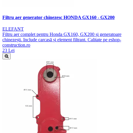
Filtru aer generator chinezesc HONDA GX160 - GX200
ELEFANT
Filtru aer complet pentru Honda GX160, GX200 și generatoare
chinezești. Include carcasă și element filtrant. Calitate pe eshop-
construction.ro
23 Lei