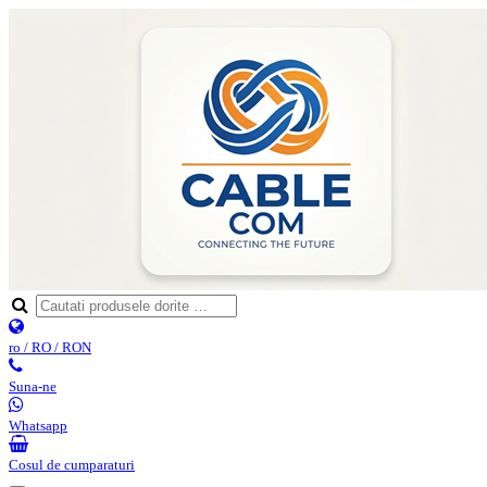
ro / RO / RON
Suna-ne
Whatsapp
Cosul de cumparaturi