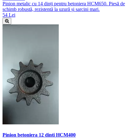
Pinion metalic cu 14 dinți pentru betoniera HCM650. Piesă de
schimb robustă, rezistentă la uzură și sarcini mari.
54 Lei
Pinion betoniera 12 dinti HCM400