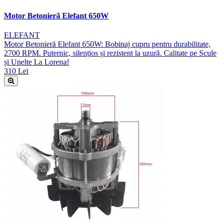
Motor Betonieră Elefant 650W
ELEFANT
Motor Betonieră Elefant 650W: Bobinaj cupru pentru durabilitate,
2700 RPM. Puternic, silențios și rezistent la uzură. Calitate pe Scule
și Unelte La Lorena!
310 Lei