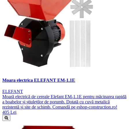
Moara electrica ELEFANT EM-1.1E
ELEFANT
Moară electrică de cereale Elefant EM-1.1E pentru măcinarea rapidă
a boabelor și știuleților de porumb. Dotată cu cuvă metalică
rezistentă și site de schimb. Comandă pe eshop-construction.ro!
405 Lei