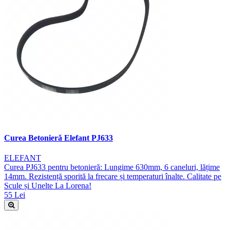
Curea Betonieră Elefant PJ633
ELEFANT
Curea PJ633 pentru betonieră: Lungime 630mm, 6 caneluri, lățime
14mm. Rezistență sporită la frecare și temperaturi înalte. Calitate pe
Scule și Unelte La Lorena!
55 Lei