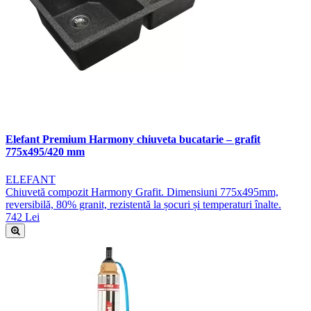
Elefant Premium Harmony chiuveta bucatarie – grafit
775x495/420 mm
ELEFANT
Chiuvetă compozit Harmony Grafit. Dimensiuni 775x495mm,
reversibilă, 80% granit, rezistentă la șocuri și temperaturi înalte.
742 Lei