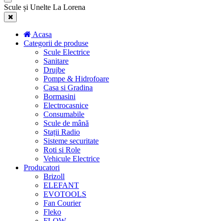
Scule și Unelte La Lorena
Acasa
Categorii de produse
Scule Electrice
Sanitare
Drujbe
Pompe & Hidrofoare
Casa si Gradina
Bormasini
Electrocasnice
Consumabile
Scule de mână
Stații Radio
Sisteme securitate
Roti si Role
Vehicule Electrice
Producatori
Brizoll
ELEFANT
EVOTOOLS
Fan Courier
Fleko
FLOW