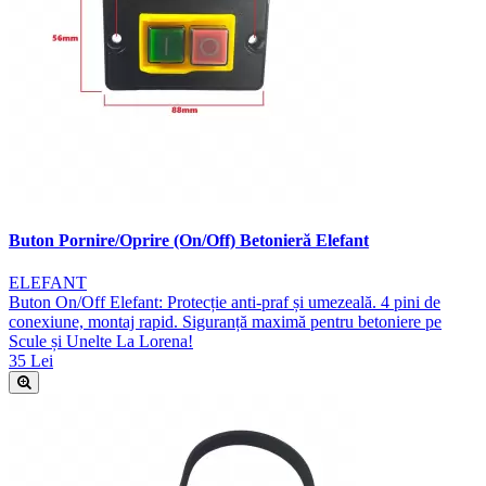
Buton Pornire/Oprire (On/Off) Betonieră Elefant
ELEFANT
Buton On/Off Elefant: Protecție anti-praf și umezeală. 4 pini de
conexiune, montaj rapid. Siguranță maximă pentru betoniere pe
Scule și Unelte La Lorena!
35 Lei