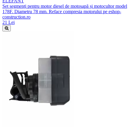
ELEFANT
Set segmenți pentru motor diesel de motosapă și motocultor model
178F. Diametru 78 mm. Reface compresia motorului pe eshop-
construction.ro
21 Lei