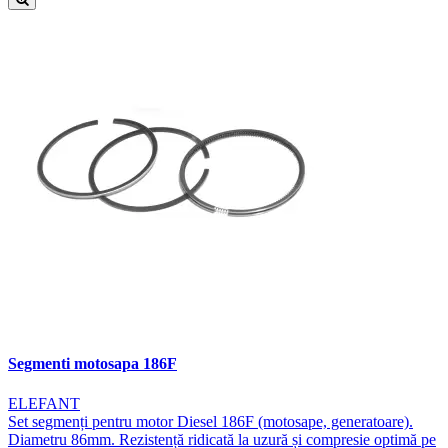
Segmenti motosapa 186F
ELEFANT
Set segmenți pentru motor Diesel 186F (motosape, generatoare).
Diametru 86mm. Rezistență ridicată la uzură și compresie optimă pe