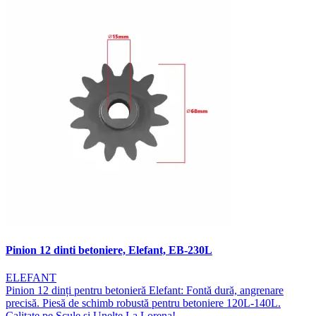
Pinion 12 dinti betoniere, Elefant, EB-230L
ELEFANT
Pinion 12 dinți pentru betonieră Elefant: Fontă dură, angrenare
precisă. Piesă de schimb robustă pentru betoniere 120L-140L.
Calitate pe Scule și Unelte La Lorena!