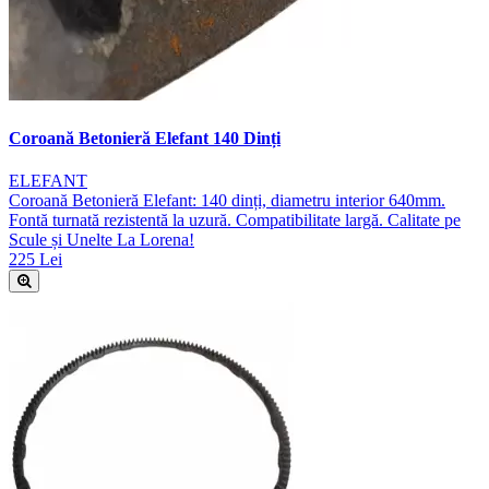
Coroană Betonieră Elefant 140 Dinți
ELEFANT
Coroană Betonieră Elefant: 140 dinți, diametru interior 640mm.
Fontă turnată rezistentă la uzură. Compatibilitate largă. Calitate pe
Scule și Unelte La Lorena!
225 Lei