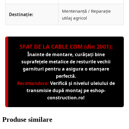
Mentenanță / Reparație
Destinație:
utilaj agricol
SFAT DE LA CABLE COM (din 2001):
Înainte de montare, curățați bine
suprafețele metalice de resturile vechii
garnituri pentru a asigura o etanșare
perfectă.
Recomandare:
Verifică și nivelul
uleiului de
transmisie
după montaj pe
eshop-
construction.ro
!
Produse similare