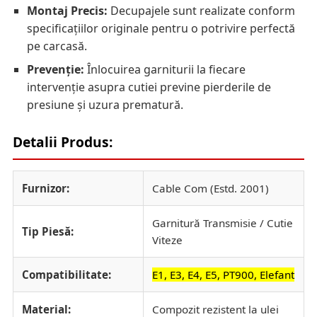
Montaj Precis:
Decupajele sunt realizate conform
specificațiilor originale pentru o potrivire perfectă
pe carcasă.
Prevenție:
Înlocuirea garniturii la fiecare
intervenție asupra cutiei previne pierderile de
presiune și uzura prematură.
Detalii Produs:
Furnizor:
Cable Com (Estd. 2001)
Garnitură Transmisie / Cutie
Tip Piesă:
Viteze
Compatibilitate:
E1, E3, E4, E5, PT900, Elefant
Material:
Compozit rezistent la ulei