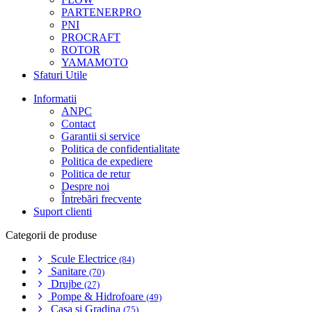
PARTENERPRO
PNI
PROCRAFT
ROTOR
YAMAMOTO
Sfaturi Utile
Informatii
ANPC
Contact
Garantii si service
Politica de confidentialitate
Politica de expediere
Politica de retur
Despre noi
Întrebări frecvente
Suport clienti
Categorii de produse
Scule Electrice
(84)
Sanitare
(70)
Drujbe
(27)
Pompe & Hidrofoare
(49)
Casa si Gradina
(75)