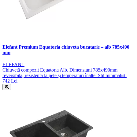
Elefant Premium Equatoria chiuveta bucatarie – alb 785x490
mm
ELEFANT
Chiuvetă compozit Equatoria Alb. Dimensiuni 785x490mm,
reversibilă, rezistentă la pete și temperaturi înalte. Stil minimalist.
742 Lei