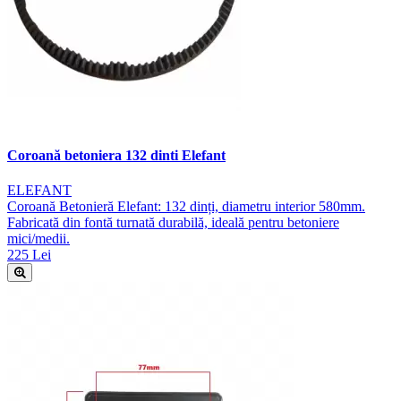
Coroană betoniera 132 dinti Elefant
ELEFANT
Coroană Betonieră Elefant: 132 dinți, diametru interior 580mm.
Fabricată din fontă turnată durabilă, ideală pentru betoniere
mici/medii.
225 Lei