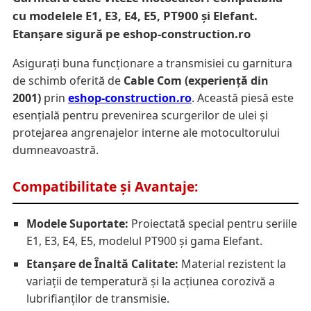
cu modelele E1, E3, E4, E5, PT900 și Elefant.
Etanșare sigură pe eshop-construction.ro
Asigurați buna funcționare a transmisiei cu garnitura
de schimb oferită de
Cable Com (experiență din
2001)
prin
eshop-construction.ro
. Această piesă este
esențială pentru prevenirea scurgerilor de ulei și
protejarea angrenajelor interne ale motocultorului
dumneavoastră.
Compatibilitate și Avantaje:
Modele Suportate:
Proiectată special pentru seriile
E1, E3, E4, E5, modelul PT900 și gama Elefant.
Etanșare de Înaltă Calitate:
Material rezistent la
variații de temperatură și la acțiunea corozivă a
lubrifianților de transmisie.