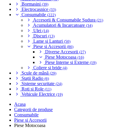
Bormasini
(39)
Electrocasnice
(33)
Consumabile
(222)
Accesorii & Consumabile Sudura
(21)
Acumulatori & Incarcatoare
(34)
Ulei
(14)
Discuri
(13)
Lame si Lanturi
(50)
Piese si Accesorii
(86)
Diverse Accesorii
(27)
Piese Motocoasa
(16)
Piese Interne si Externe
(19)
Coliere si bride
(4)
Scule de mână
(29)
Stații Radio
(6)
Sisteme securitate
(24)
Roti si Role
(11)
Vehicule Electrice
(19)
Acasa
Categorii de produse
Consumabile
Piese si Accesorii
Piese Motocoasa