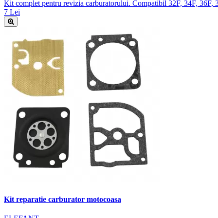
Kit complet pentru revizia carburatorului. Compatibil 32F, 34F, 36F,
7 Lei
Kit reparatie carburator motocoasa