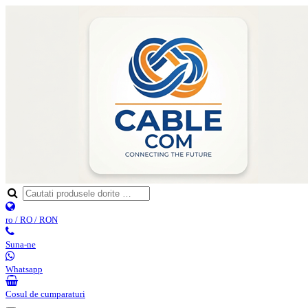
ro / RO / RON
Suna-ne
Whatsapp
Cosul de cumparaturi