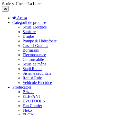
Scule și Unelte La Lorena
Acasa
Categorii de produse
Scule Electrice
Sanitare
Drujbe
Pompe & Hidrofoare
Casa si Gradina
Bormasini
Electrocasnice
Consumabile
Scule de mână
Stații Radio
Sisteme securitate
Roti si Role
Vehicule Electrice
Producatori
Brizoll
ELEFANT
EVOTOOLS
Fan Courier
Fleko
FLOW