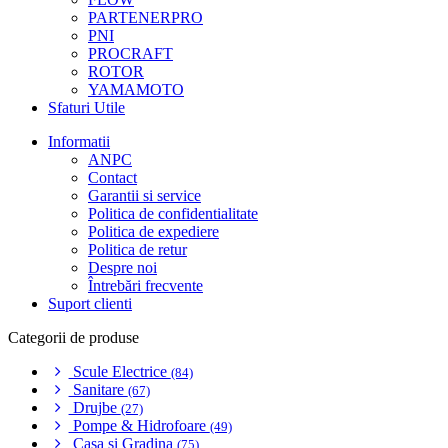
PARTENERPRO
PNI
PROCRAFT
ROTOR
YAMAMOTO
Sfaturi Utile
Informatii
ANPC
Contact
Garantii si service
Politica de confidentialitate
Politica de expediere
Politica de retur
Despre noi
Întrebări frecvente
Suport clienti
Categorii de produse
Scule Electrice
(84)
Sanitare
(67)
Drujbe
(27)
Pompe & Hidrofoare
(49)
Casa si Gradina
(75)