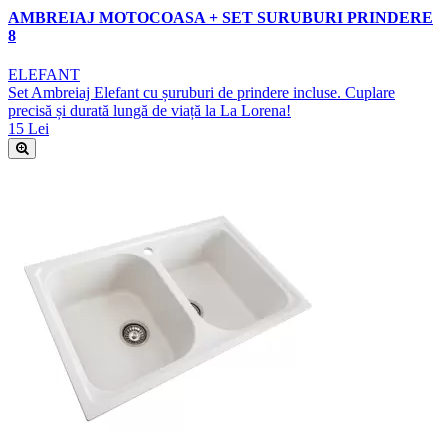
AMBREIAJ MOTOCOASA + SET SURUBURI PRINDERE
8
ELEFANT
Set Ambreiaj Elefant cu șuruburi de prindere incluse. Cuplare
precisă și durată lungă de viață la La Lorena!
15 Lei