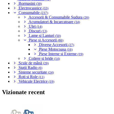
Bormasini
(39)
Electrocasnice
(33)
Consumabile
(237)
Accesorii & Consumabile Sudura
(26)
Acumulatori & Incarcatoare
(34)
Ulei
(14)
Discuri
(13)
Lame si Lanturi
(50)
Piese si Accesorii
(86)
Diverse Accesorii
(27)
Piese Motocoasa
(16)
Piese Interne si Externe
(19)
Coliere si bride
(14)
Scule de mână
(29)
Stații Radio
(6)
Sisteme securitate
(24)
Roti si Role
(11)
Vehicule Electrice
(19)
Vizionate recent