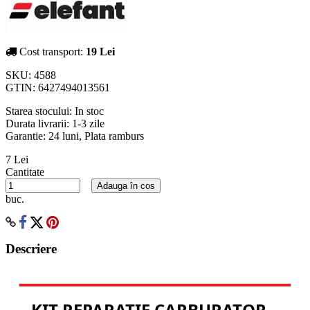
Cost transport:
19 Lei
SKU:
4588
GTIN:
6427494013561
Starea stocului:
In stoc
Durata livrarii:
1-3 zile
Garantie: 24 luni, Plata ramburs
7 Lei
Cantitate
Adauga în cos
buc.
Descriere
KIT REPARAȚIE CARBURATOR –