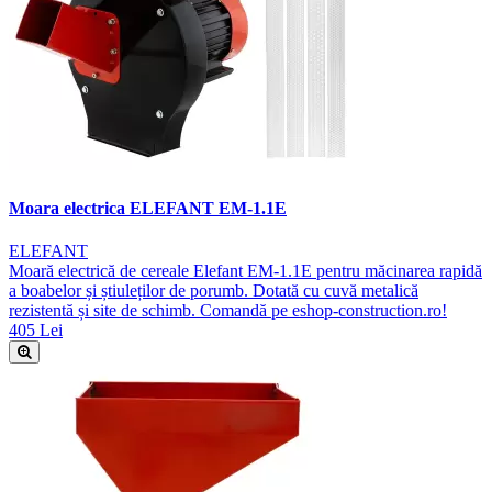
Moara electrica ELEFANT EM-1.1E
ELEFANT
Moară electrică de cereale Elefant EM-1.1E pentru măcinarea rapidă
a boabelor și știuleților de porumb. Dotată cu cuvă metalică
rezistentă și site de schimb. Comandă pe eshop-construction.ro!
405 Lei