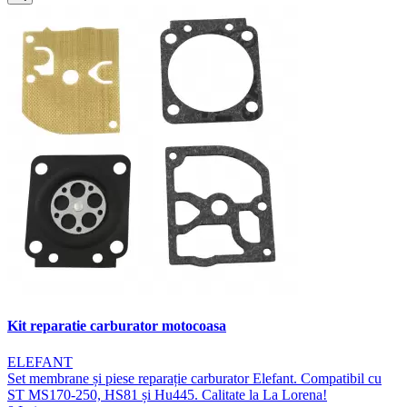
Kit reparatie carburator motocoasa
ELEFANT
Set membrane și piese reparație carburator Elefant. Compatibil cu
ST MS170-250, HS81 și Hu445. Calitate la La Lorena!