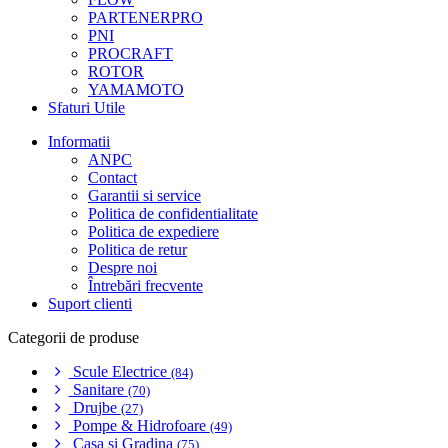
PARTENERPRO
PNI
PROCRAFT
ROTOR
YAMAMOTO
Sfaturi Utile
Informatii
ANPC
Contact
Garantii si service
Politica de confidentialitate
Politica de expediere
Politica de retur
Despre noi
Întrebări frecvente
Suport clienti
Categorii de produse
Scule Electrice
(84)
Sanitare
(70)
Drujbe
(27)
Pompe & Hidrofoare
(49)
Casa si Gradina
(75)