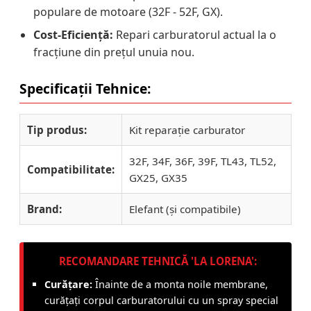
populare de motoare (32F - 52F, GX).
Cost-Eficiență:
Repari carburatorul actual la o
fracțiune din prețul unuia nou.
Specificații Tehnice:
Tip produs:
Kit reparație carburator
32F, 34F, 36F, 39F, TL43, TL52,
Compatibilitate:
GX25, GX35
Brand:
Elefant (și compatibile)
RECOMANDARE TEHNICĂ 'LA LORENA':
Curățare:
Înainte de a monta noile membrane,
curățați corpul carburatorului cu un spray special