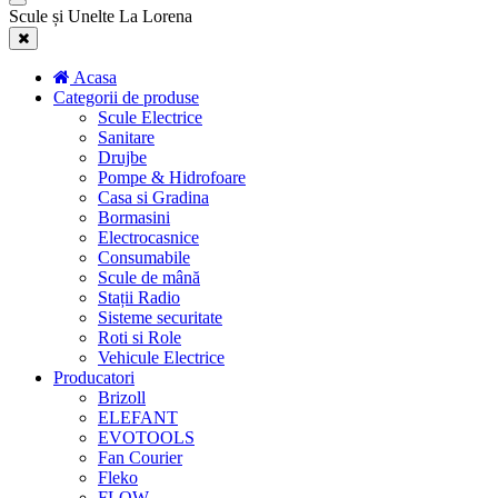
Scule și Unelte La Lorena
Acasa
Categorii de produse
Scule Electrice
Sanitare
Drujbe
Pompe & Hidrofoare
Casa si Gradina
Bormasini
Electrocasnice
Consumabile
Scule de mână
Stații Radio
Sisteme securitate
Roti si Role
Vehicule Electrice
Producatori
Brizoll
ELEFANT
EVOTOOLS
Fan Courier
Fleko
FLOW