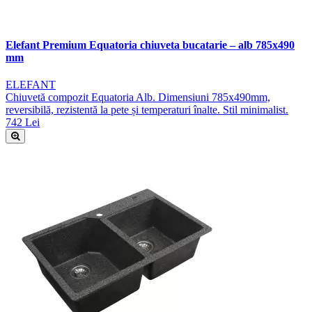
Elefant Premium Equatoria chiuveta bucatarie – alb 785x490
mm
ELEFANT
Chiuvetă compozit Equatoria Alb. Dimensiuni 785x490mm,
reversibilă, rezistentă la pete și temperaturi înalte. Stil minimalist.
742 Lei