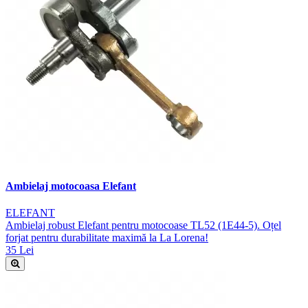
Ambielaj motocoasa Elefant
ELEFANT
Ambielaj robust Elefant pentru motocoase TL52 (1E44-5). Oțel
forjat pentru durabilitate maximă la La Lorena!
35 Lei