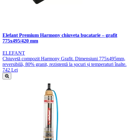
Elefant Premium Harmony chiuveta bucatarie – grafit
775x495/420 mm
ELEFANT
Chiuvetă compozit Harmony Grafit. Dimensiuni 775x495mm,
reversibilă, 80% granit, rezistentă la șocuri și temperaturi înalte.
742 Lei