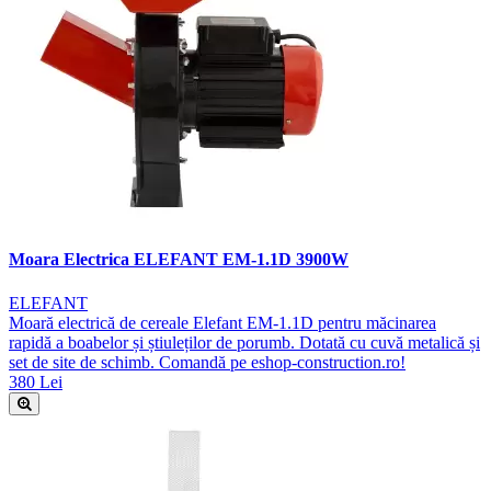
Moara Electrica ELEFANT EM-1.1D 3900W
ELEFANT
Moară electrică de cereale Elefant EM-1.1D pentru măcinarea
rapidă a boabelor și știuleților de porumb. Dotată cu cuvă metalică și
set de site de schimb. Comandă pe eshop-construction.ro!
380 Lei