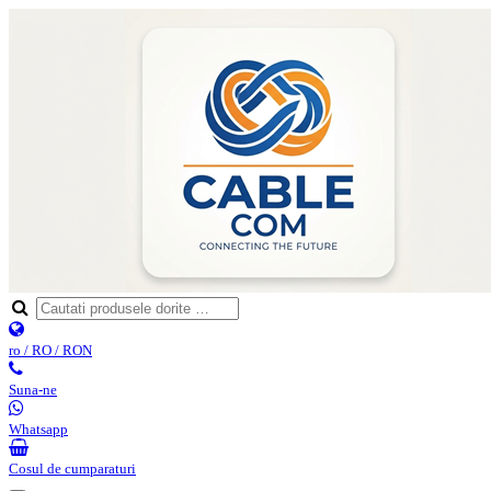
ro / RO / RON
Suna-ne
Whatsapp
Cosul de cumparaturi