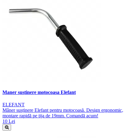
Maner sustinere motocoasa Elefant
ELEFANT
Mâner susținere Elefant pentru motocoasă. Design ergonomic,
montare rapidă pe tija de 19mm. Comandă acum!
10 Lei