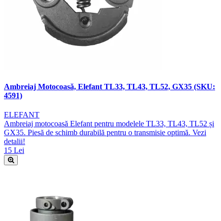
Ambreiaj Motocoasă, Elefant TL33, TL43, TL52, GX35 (SKU:
4591)
ELEFANT
Ambreiaj motocoasă Elefant pentru modelele TL33, TL43, TL52 și
GX35. Piesă de schimb durabilă pentru o transmisie optimă. Vezi
detalii!
15 Lei