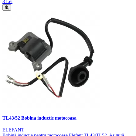
8 Lei
TL43/52 Bobina inductie motocoasa
ELEFANT
Bobină inducție pentru motocoase Elefant TL43/TL52. Asigură