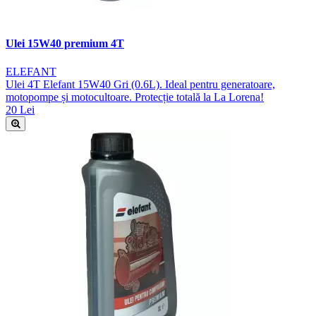
Ulei 15W40 premium 4T
ELEFANT
Ulei 4T Elefant 15W40 Gri (0.6L). Ideal pentru generatoare,
motopompe și motocultoare. Protecție totală la La Lorena!
20 Lei