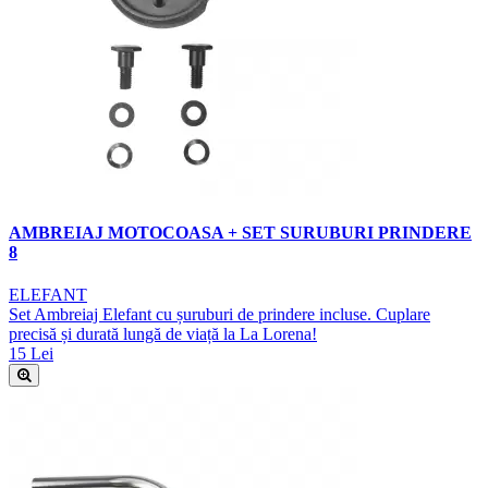
AMBREIAJ MOTOCOASA + SET SURUBURI PRINDERE
8
ELEFANT
Set Ambreiaj Elefant cu șuruburi de prindere incluse. Cuplare
precisă și durată lungă de viață la La Lorena!
15 Lei