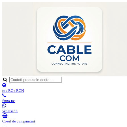
ro / RO / RON
Suna-ne
Whatsapp
Cosul de cumparaturi