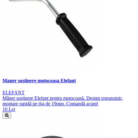
Maner sustinere motocoasa Elefant
ELEFANT
Mâner susținere Elefant pentru motocoasă. Design ergonomic,
montare rapidă pe tija de 19mm. Comandă acum!
10 Lei