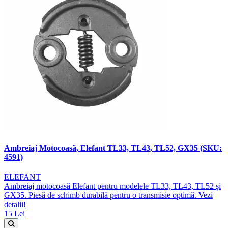
Ambreiaj Motocoasă, Elefant TL33, TL43, TL52, GX35 (SKU:
4591)
ELEFANT
Ambreiaj motocoasă Elefant pentru modelele TL33, TL43, TL52 și
GX35. Piesă de schimb durabilă pentru o transmisie optimă. Vezi
detalii!
15 Lei