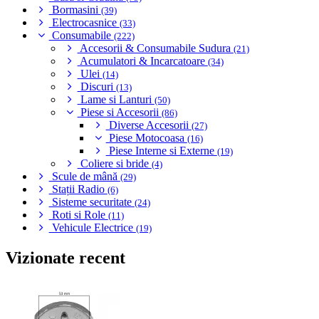
Bormasini
(39)
Electrocasnice
(33)
Consumabile
(222)
Accesorii & Consumabile Sudura
(21)
Acumulatori & Incarcatoare
(34)
Ulei
(14)
Discuri
(13)
Lame si Lanturi
(50)
Piese si Accesorii
(86)
Diverse Accesorii
(27)
Piese Motocoasa
(16)
Piese Interne si Externe
(19)
Coliere si bride
(4)
Scule de mână
(29)
Stații Radio
(6)
Sisteme securitate
(24)
Roti si Role
(11)
Vehicule Electrice
(19)
Vizionate recent