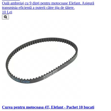
Oală ambreiaj cu 9 dinți pentru motocoase Elefant. Asigură
transmisia eficientă a puterii către tija de tăiere.
10 Lei
Curea pentru motocoasa 4T, Elefant - Pachet 10 bucati