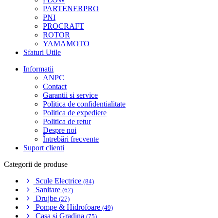
PARTENERPRO
PNI
PROCRAFT
ROTOR
YAMAMOTO
Sfaturi Utile
Informatii
ANPC
Contact
Garantii si service
Politica de confidentialitate
Politica de expediere
Politica de retur
Despre noi
Întrebări frecvente
Suport clienti
Categorii de produse
Scule Electrice
(84)
Sanitare
(67)
Drujbe
(27)
Pompe & Hidrofoare
(49)
Casa si Gradina
(75)