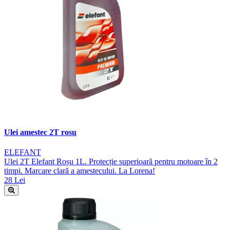
Ulei amestec 2T rosu
ELEFANT
Ulei 2T Elefant Roșu 1L. Protecție superioară pentru motoare în 2
timpi. Marcare clară a amestecului. La Lorena!
28 Lei