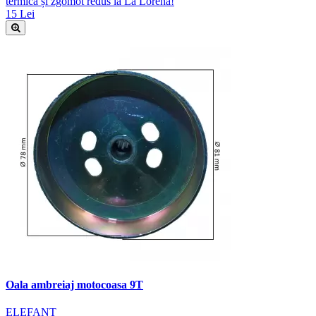
termică și zgomot redus la La Lorena!
15 Lei
Oala ambreiaj motocoasa 9T
ELEFANT