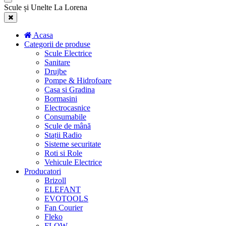
Scule și Unelte La Lorena
Acasa
Categorii de produse
Scule Electrice
Sanitare
Drujbe
Pompe & Hidrofoare
Casa si Gradina
Bormasini
Electrocasnice
Consumabile
Scule de mână
Stații Radio
Sisteme securitate
Roti si Role
Vehicule Electrice
Producatori
Brizoll
ELEFANT
EVOTOOLS
Fan Courier
Fleko
FLOW