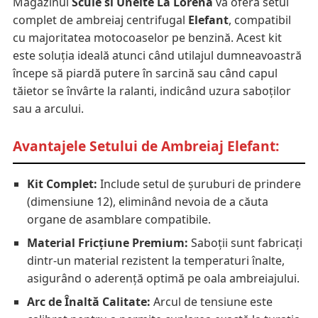
Magazinul
Scule si Unelte La Lorena
vă oferă setul
complet de ambreiaj centrifugal
Elefant
, compatibil
cu majoritatea motocoaselor pe benzină. Acest kit
este soluția ideală atunci când utilajul dumneavoastră
începe să piardă putere în sarcină sau când capul
tăietor se învârte la ralanti, indicând uzura saboților
sau a arcului.
Avantajele Setului de Ambreiaj Elefant:
Kit Complet:
Include setul de șuruburi de prindere
(dimensiune 12), eliminând nevoia de a căuta
organe de asamblare compatibile.
Material Fricțiune Premium:
Saboții sunt fabricați
dintr-un material rezistent la temperaturi înalte,
asigurând o aderență optimă pe oala ambreiajului.
Arc de Înaltă Calitate:
Arcul de tensiune este