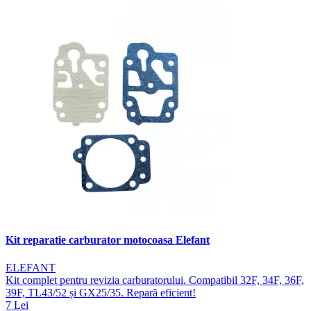
Kit reparatie carburator motocoasa Elefant
ELEFANT
Kit complet pentru revizia carburatorului. Compatibil 32F, 34F, 36F,
39F, TL43/52 și GX25/35. Repară eficient!
7 Lei