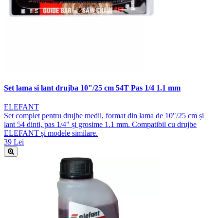
Set lama si lant drujba 10"/25 cm 54T Pas 1/4 1.1 mm
ELEFANT
Set complet pentru drujbe medii, format din lama de 10"/25 cm și
lant 54 dinti, pas 1/4" și grosime 1.1 mm. Compatibil cu drujbe
ELEFANT și modele similare.
39 Lei