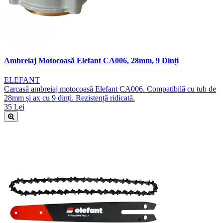
Ambreiaj Motocoasă Elefant CA006, 28mm, 9 Dinți
ELEFANT
Carcasă ambreiaj motocoasă Elefant CA006. Compatibilă cu tub de
28mm și ax cu 9 dinți. Rezistență ridicată.
35 Lei