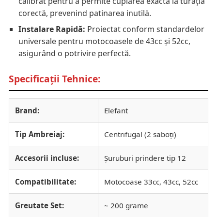
calibrat pentru a permite cuplarea exactă la turația
corectă, prevenind patinarea inutilă.
Instalare Rapidă:
Proiectat conform standardelor
universale pentru motocoasele de 43cc și 52cc,
asigurând o potrivire perfectă.
Specificații Tehnice:
Brand:
Elefant
Tip Ambreiaj:
Centrifugal (2 saboți)
Accesorii incluse:
Șuruburi prindere tip 12
Compatibilitate:
Motocoase 33cc, 43cc, 52cc
Greutate Set:
~ 200 grame