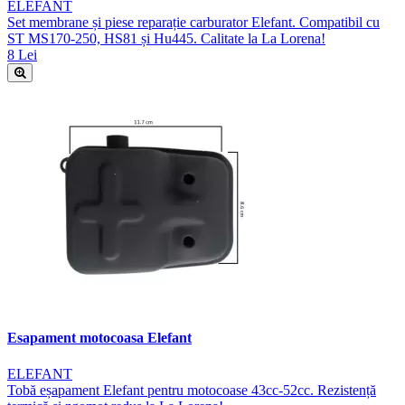
ELEFANT
Set membrane și piese reparație carburator Elefant. Compatibil cu
ST MS170-250, HS81 și Hu445. Calitate la La Lorena!
8 Lei
Esapament motocoasa Elefant
ELEFANT
Tobă eșapament Elefant pentru motocoase 43cc-52cc. Rezistență