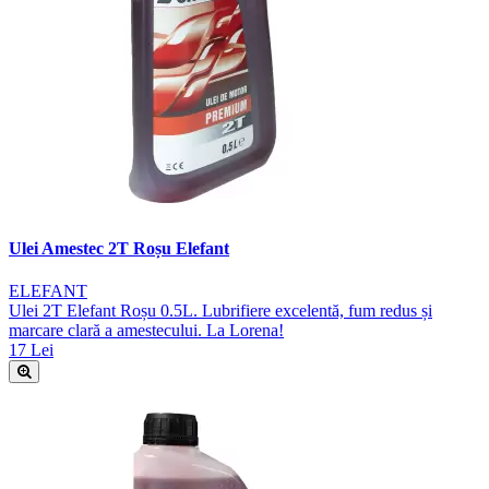
Ulei Amestec 2T Roșu Elefant
ELEFANT
Ulei 2T Elefant Roșu 0.5L. Lubrifiere excelentă, fum redus și
marcare clară a amestecului. La Lorena!
17 Lei