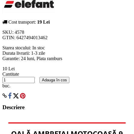
Cost transport:
19 Lei
SKU:
4578
GTIN:
6427494013462
Starea stocului:
In stoc
Durata livrarii:
1-3 zile
Garantie: 24 luni, Plata ramburs
10 Lei
Cantitate
Adauga în cos
buc.
Descriere
OALĂ AMBREIAJ MOTOCOASĂ 9