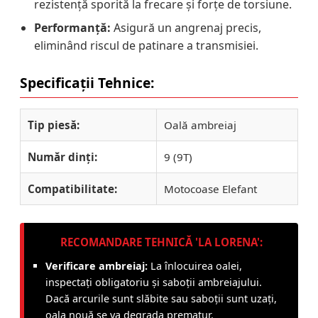
rezistență sporită la frecare și forțe de torsiune.
Performanță:
Asigură un angrenaj precis,
eliminând riscul de patinare a transmisiei.
Specificații Tehnice:
Tip piesă:
Oală ambreiaj
Număr dinți:
9 (9T)
Compatibilitate:
Motocoase Elefant
RECOMANDARE TEHNICĂ 'LA LORENA':
Verificare ambreiaj:
La înlocuirea oalei,
inspectați obligatoriu și saboții ambreiajului.
Dacă arcurile sunt slăbite sau saboții sunt uzați,
oala nouă se va degrada prematur.