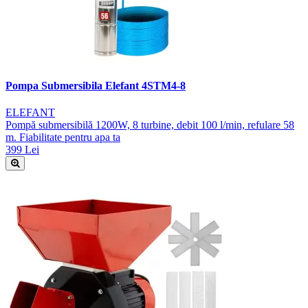
Pompa Submersibila Elefant 4STM4-8
ELEFANT
Pompă submersibilă 1200W, 8 turbine, debit 100 l/min, refulare 58
m. Fiabilitate pentru apa ta
399 Lei