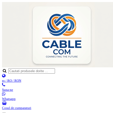
ro / RO / RON
Suna-ne
Whatsapp
Cosul de cumparaturi