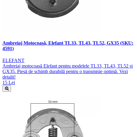
Ambreiaj Motocoasă, Elefant TL33, TL43, TL52, GX35 (SKU:
4591)
ELEFANT
Ambreiaj motocoasă Elefant pentru modelele TL33, TL43, TL52 și
GX35. Piesă de schimb durabilă pentru o transmisie optimă. Vezi
detalii!
15 Lei