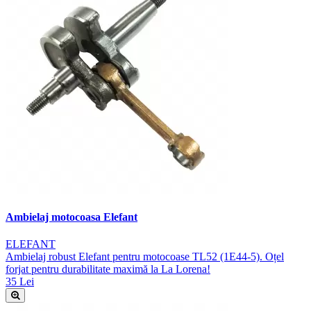
Ambielaj motocoasa Elefant
ELEFANT
Ambielaj robust Elefant pentru motocoase TL52 (1E44-5). Oțel
forjat pentru durabilitate maximă la La Lorena!
35 Lei