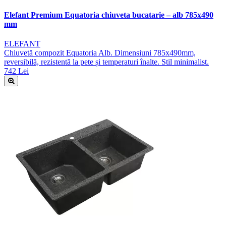
Elefant Premium Equatoria chiuveta bucatarie – alb 785x490
mm
ELEFANT
Chiuvetă compozit Equatoria Alb. Dimensiuni 785x490mm,
reversibilă, rezistentă la pete și temperaturi înalte. Stil minimalist.
742 Lei