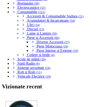
Bormasini
(39)
Electrocasnice
(33)
Consumabile
(222)
Accesorii & Consumabile Sudura
(21)
Acumulatori & Incarcatoare
(34)
Ulei
(14)
Discuri
(13)
Lame si Lanturi
(50)
Piese si Accesorii
(86)
Diverse Accesorii
(27)
Piese Motocoasa
(16)
Piese Interne si Externe
(19)
Coliere si bride
(4)
Scule de mână
(29)
Stații Radio
(6)
Sisteme securitate
(24)
Roti si Role
(11)
Vehicule Electrice
(19)
Vizionate recent