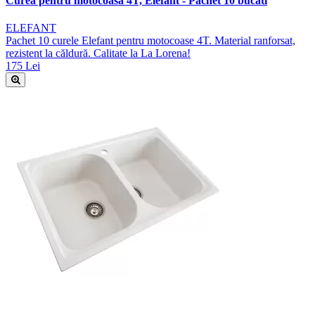
Curea pentru motocoasa 4T, Elefant - Pachet 10 bucati
ELEFANT
Pachet 10 curele Elefant pentru motocoase 4T. Material ranforsat,
rezistent la căldură. Calitate la La Lorena!
175 Lei