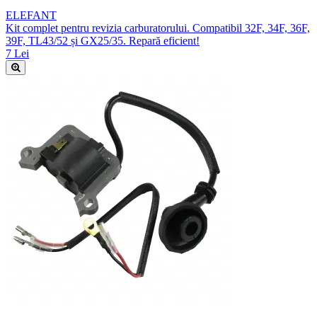
ELEFANT
Kit complet pentru revizia carburatorului. Compatibil 32F, 34F, 36F,
39F, TL43/52 și GX25/35. Repară eficient!
7 Lei