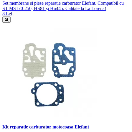
Set membrane și piese reparație carburator Elefant. Compatibil cu
ST MS170-250, HS81 și Hu445. Calitate la La Lorena!
8 Lei
Kit reparatie carburator motocoasa Elefant