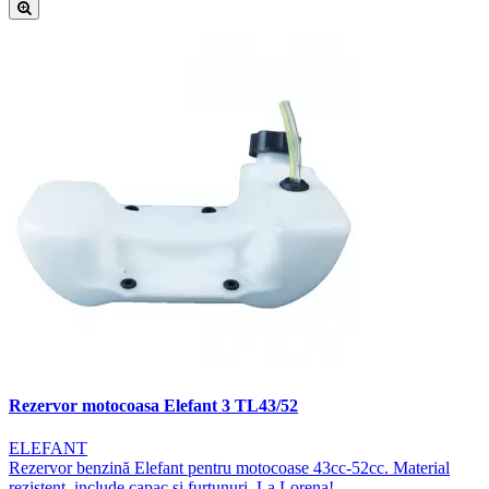
Rezervor motocoasa Elefant 3 TL43/52
ELEFANT
Rezervor benzină Elefant pentru motocoase 43cc-52cc. Material
rezistent, include capac și furtunuri. La Lorena!