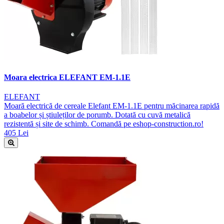
Moara electrica ELEFANT EM-1.1E
ELEFANT
Moară electrică de cereale Elefant EM-1.1E pentru măcinarea rapidă
a boabelor și știuleților de porumb. Dotată cu cuvă metalică
rezistentă și site de schimb. Comandă pe eshop-construction.ro!
405 Lei