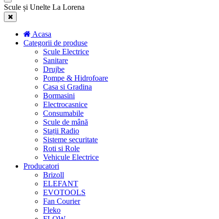
Scule și Unelte La Lorena
Acasa
Categorii de produse
Scule Electrice
Sanitare
Drujbe
Pompe & Hidrofoare
Casa si Gradina
Bormasini
Electrocasnice
Consumabile
Scule de mână
Stații Radio
Sisteme securitate
Roti si Role
Vehicule Electrice
Producatori
Brizoll
ELEFANT
EVOTOOLS
Fan Courier
Fleko
FLOW