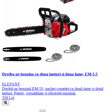
Drujba pe benzina cu doua lanturi si doua lame, EM-5.5
ELEFANT
Drujbă pe benzină EM-55, pachet complet cu două lame și două
lanțuri. Putere, versatilitate și eficiență maximă.
350 Lei