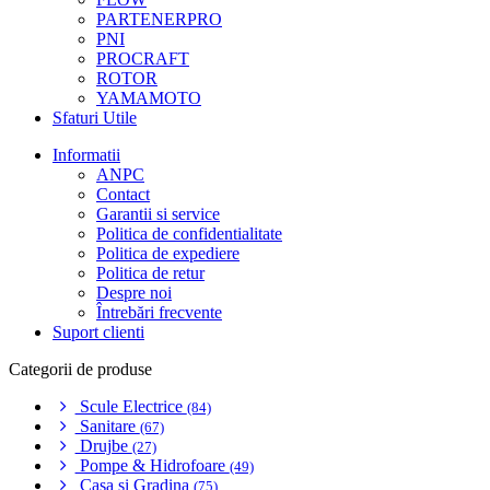
PARTENERPRO
PNI
PROCRAFT
ROTOR
YAMAMOTO
Sfaturi Utile
Informatii
ANPC
Contact
Garantii si service
Politica de confidentialitate
Politica de expediere
Politica de retur
Despre noi
Întrebări frecvente
Suport clienti
Categorii de produse
Scule Electrice
(84)
Sanitare
(67)
Drujbe
(27)
Pompe & Hidrofoare
(49)
Casa si Gradina
(75)