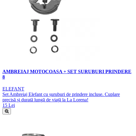
AMBREIAJ MOTOCOASA + SET SURUBURI PRINDERE
8
ELEFANT
Set Ambreiaj Elefant cu șuruburi de prindere incluse. Cuplare
precisă și durată lungă de viață la La Lorena!
15 Lei