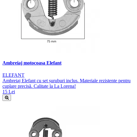
Ambreiaj motocoasa Elefant
ELEFANT
Ambreiaj Elefant cu set șuruburi inclus. Materiale rezistente pentru
cuplare precisă. Calitate la La Lorena!
15 Lei