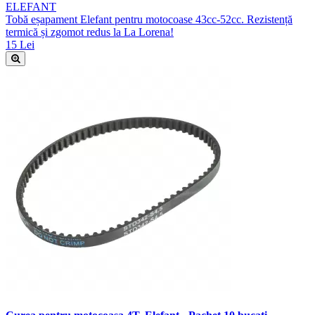
ELEFANT
Tobă eșapament Elefant pentru motocoase 43cc-52cc. Rezistență
termică și zgomot redus la La Lorena!
15 Lei