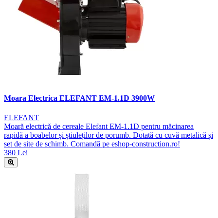
Moara Electrica ELEFANT EM-1.1D 3900W
ELEFANT
Moară electrică de cereale Elefant EM-1.1D pentru măcinarea
rapidă a boabelor și știuleților de porumb. Dotată cu cuvă metalică și
set de site de schimb. Comandă pe eshop-construction.ro!
380 Lei