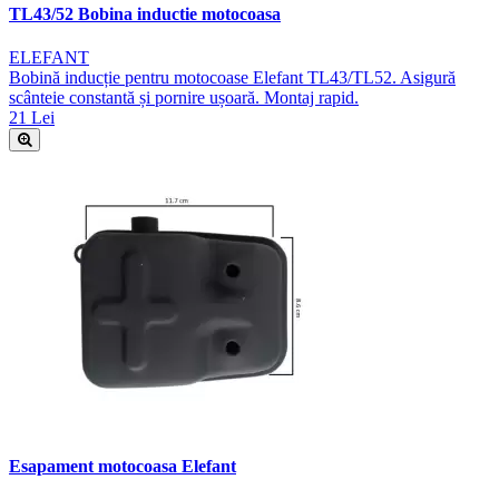
TL43/52 Bobina inductie motocoasa
ELEFANT
Bobină inducție pentru motocoase Elefant TL43/TL52. Asigură
scânteie constantă și pornire ușoară. Montaj rapid.
21 Lei
Esapament motocoasa Elefant