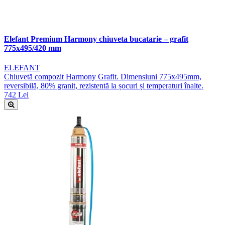
Elefant Premium Harmony chiuveta bucatarie – grafit
775x495/420 mm
ELEFANT
Chiuvetă compozit Harmony Grafit. Dimensiuni 775x495mm,
reversibilă, 80% granit, rezistentă la șocuri și temperaturi înalte.
742 Lei