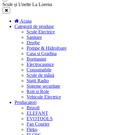
Scule și Unelte La Lorena
Acasa
Categorii de produse
Scule Electrice
Sanitare
Drujbe
Pompe & Hidrofoare
Casa si Gradina
Bormasini
Electrocasnice
Consumabile
Scule de mână
Stații Radio
Sisteme securitate
Roti si Role
Vehicule Electrice
Producatori
Brizoll
ELEFANT
EVOTOOLS
Fan Courier
Fleko
FLOW