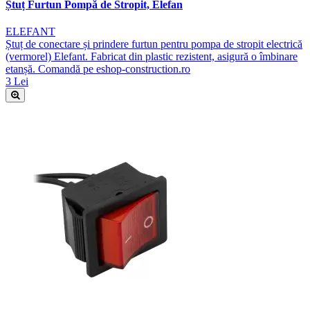
Ștuț Furtun Pompă de Stropit, Elefan
ELEFANT
Ștuț de conectare și prindere furtun pentru pompa de stropit electrică
(vermorel) Elefant. Fabricat din plastic rezistent, asigură o îmbinare
etanșă. Comandă pe eshop-construction.ro
3 Lei