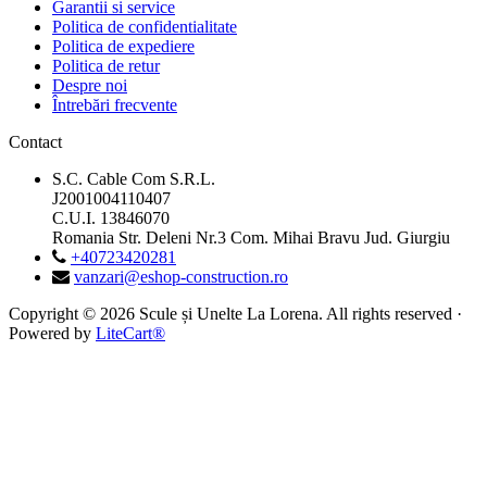
Garantii si service
Politica de confidentialitate
Politica de expediere
Politica de retur
Despre noi
Întrebări frecvente
Contact
S.C. Cable Com S.R.L.
J2001004110407
C.U.I. 13846070
Romania Str. Deleni Nr.3 Com. Mihai Bravu Jud. Giurgiu
+40723420281
vanzari@eshop-construction.ro
Copyright © 2026 Scule și Unelte La Lorena. All rights reserved ·
Powered by
LiteCart®