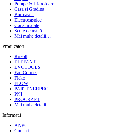
Pompe & Hidrofoare
Casa si Gradina
Bormasini
Electrocasnice
Consumabile
Scule de mână
Mai multe detalii…
Producatori
Brizoll
ELEFANT
EVOTOOLS
Fan Courier
Fleko
FLOW
PARTENERPRO
PNI
PROCRAFT
Mai multe detalii…
Informatii
ANPC
Contact