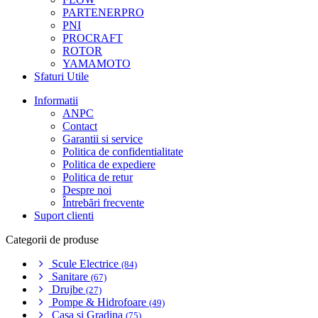
PARTENERPRO
PNI
PROCRAFT
ROTOR
YAMAMOTO
Sfaturi Utile
Informatii
ANPC
Contact
Garantii si service
Politica de confidentialitate
Politica de expediere
Politica de retur
Despre noi
Întrebări frecvente
Suport clienti
Categorii de produse
Scule Electrice
(84)
Sanitare
(67)
Drujbe
(27)
Pompe & Hidrofoare
(49)
Casa si Gradina
(75)