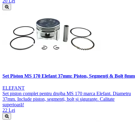
20 Lei
Set Piston MS 170 Elefant 37mm: Piston, Segmenți & Bolț 8mm
ELEFANT
Set piston complet pentru drujba MS 170 marca Elefant. Diametru
37mm. Include piston, segmenți, bolț și siguranțe. Calitate
superioară!
22 Lei