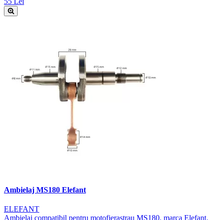
55 Lei
Ambielaj MS180 Elefant
ELEFANT
Ambielaj compatibil pentru motofierastrau MS180, marca Elefant.