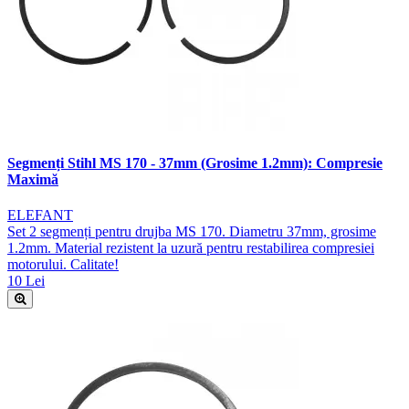
Segmenți Stihl MS 170 - 37mm (Grosime 1.2mm): Compresie
Maximă
ELEFANT
Set 2 segmenți pentru drujba MS 170. Diametru 37mm, grosime
1.2mm. Material rezistent la uzură pentru restabilirea compresiei
motorului. Calitate!
10 Lei