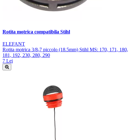
Rotita motrica compatibila Stihl
ELEFANT
Rotita motrica 3/8-7 piccolo (18.5mm) Stihl MS: 170, 171, 180,
181, 192, 230, 280, 290
7 Lei