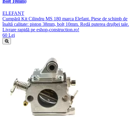
Bolț 10mm)
ELEFANT
Cumpără Kit Cilindru MS 180 marca Elefant. Piese de schimb de
înaltă calitate: piston 38mm, bolț 10mm. Redă puterea drujbei tale.
Livrare rapidă pe eshop-construction.ro!
60 Lei