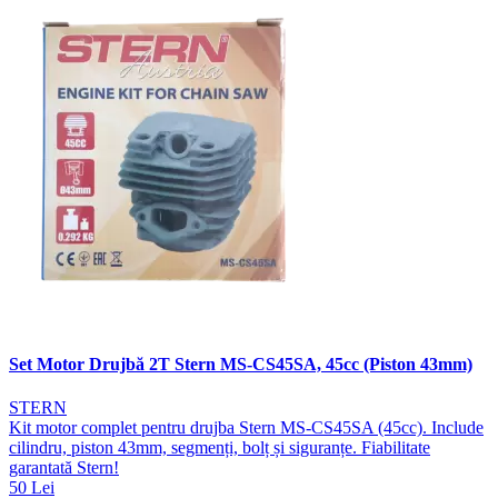
Set Motor Drujbă 2T Stern MS-CS45SA, 45cc (Piston 43mm)
STERN
Kit motor complet pentru drujba Stern MS-CS45SA (45cc). Include
cilindru, piston 43mm, segmenți, bolț și siguranțe. Fiabilitate
garantată Stern!
50 Lei