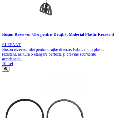
Bușon Rezervor Ulei pentru Drujbă, Material Plastic Rezistent
ELEFANT
Bușon rezervor ulei pentru drujbe diverse. Fabricat din plastic
rezistent, asigură o etanșare perfectă și previne scurgerile
accidentale.
10 Lei