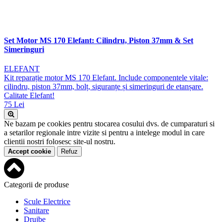
Set Motor MS 170 Elefant: Cilindru, Piston 37mm & Set
Simeringuri
ELEFANT
Kit reparație motor MS 170 Elefant. Include componentele vitale:
cilindru, piston 37mm, bolț, siguranțe și simeringuri de etanșare.
Calitate Elefant!
75 Lei
Ne bazam pe cookies pentru stocarea cosului dvs. de cumparaturi si
a setarilor regionale intre vizite si pentru a intelege modul in care
clientii nostri folosesc site-ul nostru.
Accept cookie
Refuz
Categorii de produse
Scule Electrice
Sanitare
Drujbe