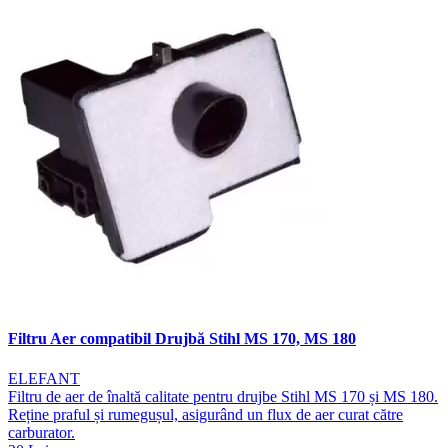
Filtru Aer compatibil Drujbă Stihl MS 170, MS 180
ELEFANT
Filtru de aer de înaltă calitate pentru drujbe Stihl MS 170 și MS 180.
Reține praful și rumegușul, asigurând un flux de aer curat către
carburator.