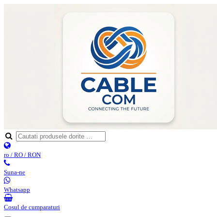
ro / RO / RON
Suna-ne
Whatsapp
Cosul de cumparaturi