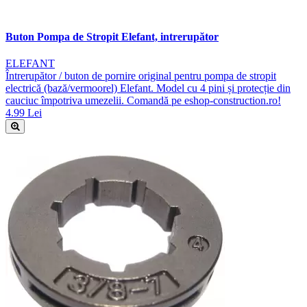
Buton Pompa de Stropit Elefant, intrerupător
ELEFANT
Întrerupător / buton de pornire original pentru pompa de stropit
electrică (bază/vermoorel) Elefant. Model cu 4 pini și protecție din
cauciuc împotriva umezelii. Comandă pe eshop-construction.ro!
4.99 Lei