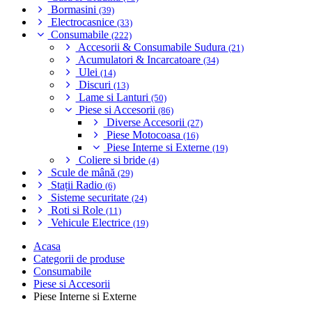
Bormasini
(39)
Electrocasnice
(33)
Consumabile
(222)
Accesorii & Consumabile Sudura
(21)
Acumulatori & Incarcatoare
(34)
Ulei
(14)
Discuri
(13)
Lame si Lanturi
(50)
Piese si Accesorii
(86)
Diverse Accesorii
(27)
Piese Motocoasa
(16)
Piese Interne si Externe
(19)
Coliere si bride
(4)
Scule de mână
(29)
Stații Radio
(6)
Sisteme securitate
(24)
Roti si Role
(11)
Vehicule Electrice
(19)
Acasa
Categorii de produse
Consumabile
Piese si Accesorii
Piese Interne si Externe