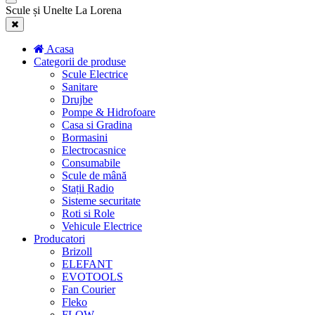
Scule și Unelte La Lorena
Acasa
Categorii de produse
Scule Electrice
Sanitare
Drujbe
Pompe & Hidrofoare
Casa si Gradina
Bormasini
Electrocasnice
Consumabile
Scule de mână
Stații Radio
Sisteme securitate
Roti si Role
Vehicule Electrice
Producatori
Brizoll
ELEFANT
EVOTOOLS
Fan Courier
Fleko
FLOW