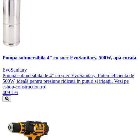
Pompa submersibila 4" cu snec EvoSanitary, 500W, apa curata
EvoSanitary
Pompă submersibilă de 4" cu șnec EvoSanitary. Putere eficientă de
500W, ideală pentru presiune ridicată în puțuri și irigații. Vezi pe
eshop-construction.ro!
409 Lei