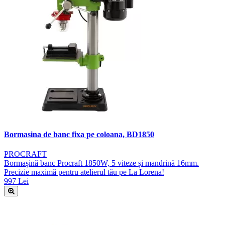
Bormasina de banc fixa pe coloana, BD1850
PROCRAFT
Bormașină banc Procraft 1850W, 5 viteze și mandrină 16mm.
Precizie maximă pentru atelierul tău pe La Lorena!
997 Lei