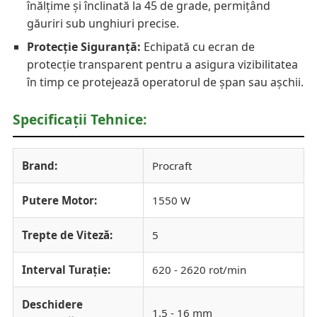
înălțime și înclinată la 45 de grade, permițând
găuriri sub unghiuri precise.
Protecție Siguranță:
Echipată cu ecran de
protecție transparent pentru a asigura vizibilitatea
în timp ce protejează operatorul de șpan sau așchii.
Specificații Tehnice:
Brand:
Procraft
Putere Motor:
1550 W
Trepte de Viteză:
5
Interval Turație:
620 - 2620 rot/min
Deschidere
1.5 - 16 mm