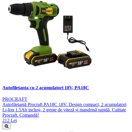
Autofiletanta cu 2 acumulatori 18V, PA18C
PROCRAFT
Autofiletantă Procraft PA18C 18V. Design compact, 2 acumulatori
Li-Ion 1.5Ah incluși, 2 trepte de viteză și mandrină rapidă. Calitate
Procraft. Comandă!
212 Lei