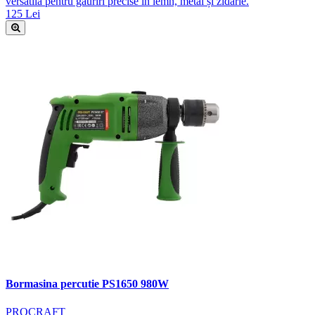
versatilă pentru găuriri precise în lemn, metal și zidărie.
125 Lei
Bormasina percutie PS1650 980W
PROCRAFT