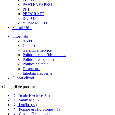
PARTENERPRO
PNI
PROCRAFT
ROTOR
YAMAMOTO
Sfaturi Utile
Informatii
ANPC
Contact
Garantii si service
Politica de confidentialitate
Politica de expediere
Politica de retur
Despre noi
Întrebări frecvente
Suport clienti
Categorii de produse
Scule Electrice
(84)
Sanitare
(70)
Drujbe
(27)
Pompe & Hidrofoare
(49)
Casa si Gradina
(75)