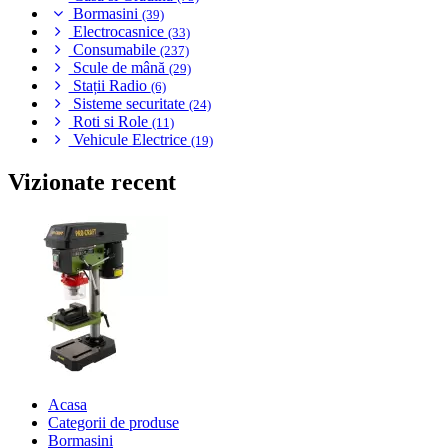
Bormasini
(39)
Electrocasnice
(33)
Consumabile
(237)
Scule de mână
(29)
Stații Radio
(6)
Sisteme securitate
(24)
Roti si Role
(11)
Vehicule Electrice
(19)
Vizionate recent
Acasa
Categorii de produse
Bormasini