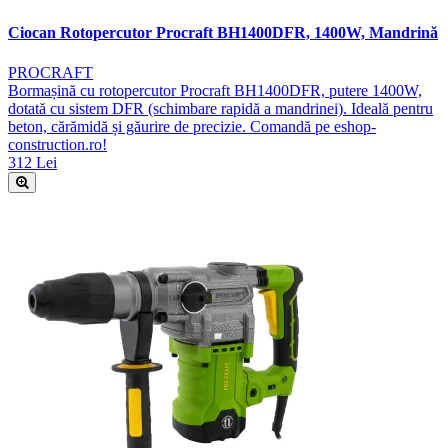
Ciocan Rotopercutor Procraft BH1400DFR, 1400W, Mandrină
PROCRAFT
Bormașină cu rotopercutor Procraft BH1400DFR, putere 1400W,
dotată cu sistem DFR (schimbare rapidă a mandrinei). Ideală pentru
beton, cărămidă și găurire de precizie. Comandă pe eshop-
construction.ro!
312 Lei