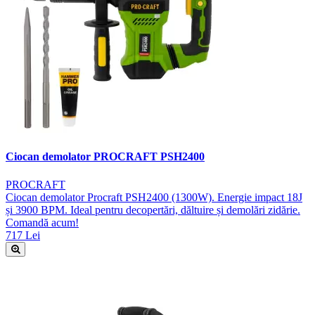
Ciocan demolator PROCRAFT PSH2400
PROCRAFT
Ciocan demolator Procraft PSH2400 (1300W). Energie impact 18J
și 3900 BPM. Ideal pentru decopertări, dăltuire și demolări zidărie.
Comandă acum!
717 Lei