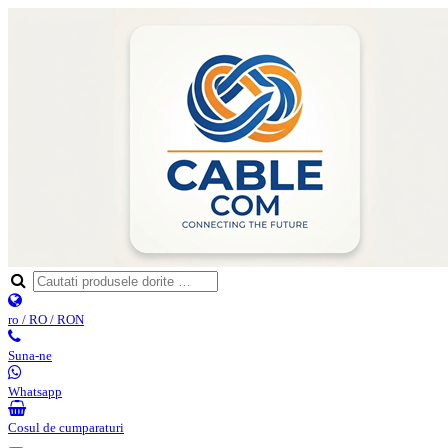
ro / RO / RON
Suna-ne
Whatsapp
Cosul de cumparaturi