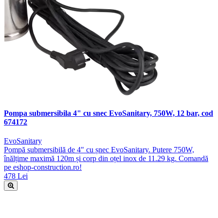
Pompa submersibila 4" cu snec EvoSanitary, 750W, 12 bar, cod
674172
EvoSanitary
Pompă submersibilă de 4" cu șnec EvoSanitary. Putere 750W,
înălțime maximă 120m și corp din oțel inox de 11.29 kg. Comandă
pe eshop-construction.ro!
478 Lei