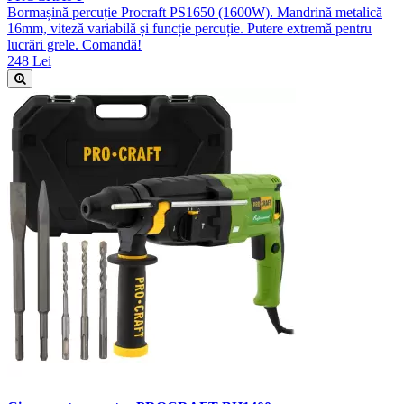
Bormașină percuție Procraft PS1650 (1600W). Mandrină metalică
16mm, viteză variabilă și funcție percuție. Putere extremă pentru
lucrări grele. Comandă!
248 Lei