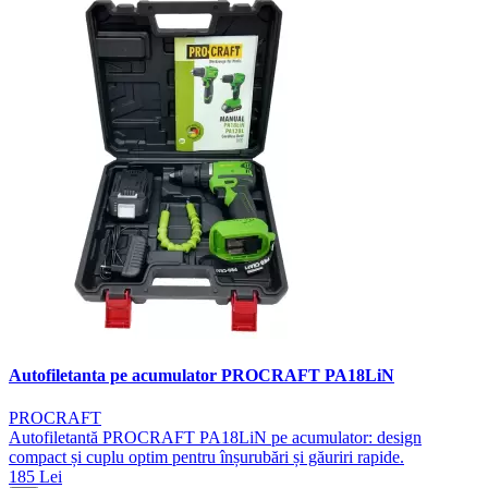
Autofiletanta pe acumulator PROCRAFT PA18LiN
PROCRAFT
Autofiletantă PROCRAFT PA18LiN pe acumulator: design
compact și cuplu optim pentru înșurubări și găuriri rapide.
185 Lei