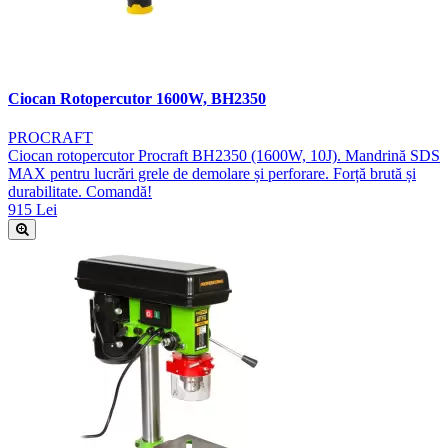
Ciocan Rotopercutor 1600W, BH2350
PROCRAFT
Ciocan rotopercutor Procraft BH2350 (1600W, 10J). Mandrină SDS
MAX pentru lucrări grele de demolare și perforare. Forță brută și
durabilitate. Comandă!
915 Lei