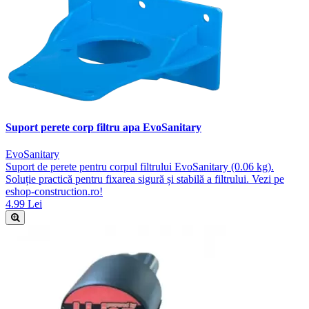
Suport perete corp filtru apa EvoSanitary
EvoSanitary
Suport de perete pentru corpul filtrului EvoSanitary (0.06 kg).
Soluție practică pentru fixarea sigură și stabilă a filtrului. Vezi pe
eshop-construction.ro!
4.99 Lei