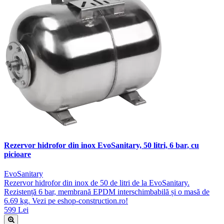
Rezervor hidrofor din inox EvoSanitary, 50 litri, 6 bar, cu
picioare
EvoSanitary
Rezervor hidrofor din inox de 50 de litri de la EvoSanitary.
Rezistență 6 bar, membrană EPDM interschimbabilă și o masă de
6.69 kg. Vezi pe eshop-construction.ro!
599 Lei