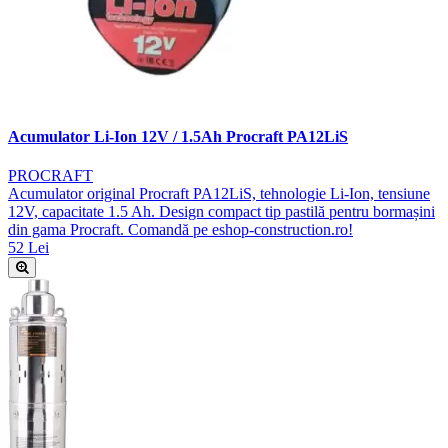
Acumulator Li-Ion 12V / 1.5Ah Procraft PA12LiS
PROCRAFT
Acumulator original Procraft PA12LiS, tehnologie Li-Ion, tensiune
12V, capacitate 1.5 Ah. Design compact tip pastilă pentru bormașini
din gama Procraft. Comandă pe eshop-construction.ro!
52 Lei