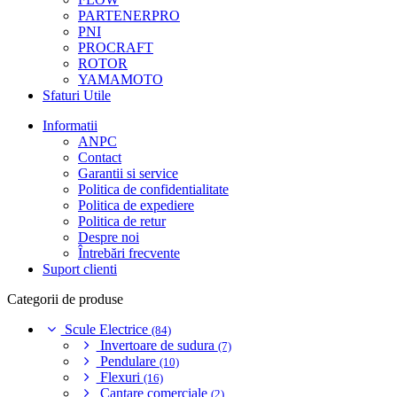
PARTENERPRO
PNI
PROCRAFT
ROTOR
YAMAMOTO
Sfaturi Utile
Informatii
ANPC
Contact
Garantii si service
Politica de confidentialitate
Politica de expediere
Politica de retur
Despre noi
Întrebări frecvente
Suport clienti
Categorii de produse
Scule Electrice
(84)
Invertoare de sudura
(7)
Pendulare
(10)
Flexuri
(16)
Cantare comerciale
(2)