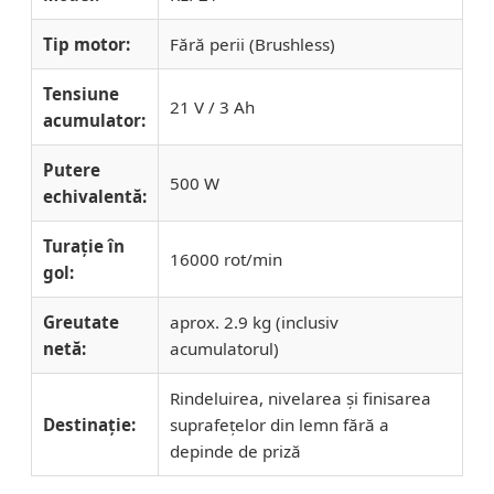
Tip motor:
Fără perii (Brushless)
Tensiune
21 V / 3 Ah
acumulator:
Putere
500 W
echivalentă:
Turație în
16000 rot/min
gol:
Greutate
aprox. 2.9 kg (inclusiv
netă:
acumulatorul)
Rindeluirea, nivelarea și finisarea
Destinație:
suprafețelor din lemn fără a
depinde de priză