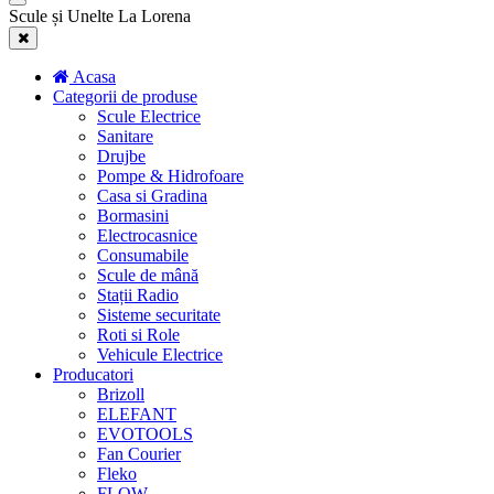
Scule și Unelte La Lorena
Acasa
Categorii de produse
Scule Electrice
Sanitare
Drujbe
Pompe & Hidrofoare
Casa si Gradina
Bormasini
Electrocasnice
Consumabile
Scule de mână
Stații Radio
Sisteme securitate
Roti si Role
Vehicule Electrice
Producatori
Brizoll
ELEFANT
EVOTOOLS
Fan Courier
Fleko
FLOW