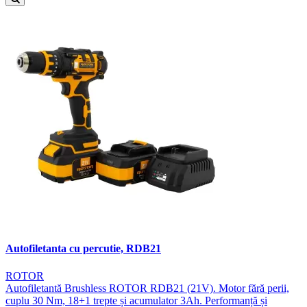
Autofiletanta cu percutie, RDB21
ROTOR
Autofiletantă Brushless ROTOR RDB21 (21V). Motor fără perii,
cuplu 30 Nm, 18+1 trepte și acumulator 3Ah. Performanță și