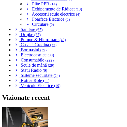
Plite PPR
(14)
Echipamente de Ridicat
(13)
Accesorii scule electrice
(4)
Foarfece Electrice
(6)
Circulare
(9)
Sanitare
(67)
Drujbe
(27)
Pompe & Hidrofoare
(49)
Casa si Gradina
(75)
Bormasini
(39)
Electrocasnice
(33)
Consumabile
(222)
Scule de mână
(29)
Stații Radio
(6)
Sisteme securitate
(24)
Roti si Role
(11)
Vehicule Electrice
(19)
Vizionate recent