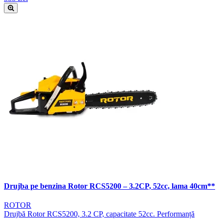
Drujba pe benzina Rotor RCS5200 – 3.2CP, 52cc, lama 40cm**
ROTOR
Drujbă Rotor RCS5200, 3.2 CP, capacitate 52cc. Performanță