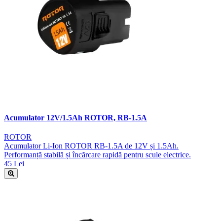
Acumulator 12V/1.5Ah ROTOR, RB-1.5A
ROTOR
Acumulator Li-Ion ROTOR RB-1.5A de 12V și 1.5Ah.
Performanță stabilă și încărcare rapidă pentru scule electrice.
45 Lei