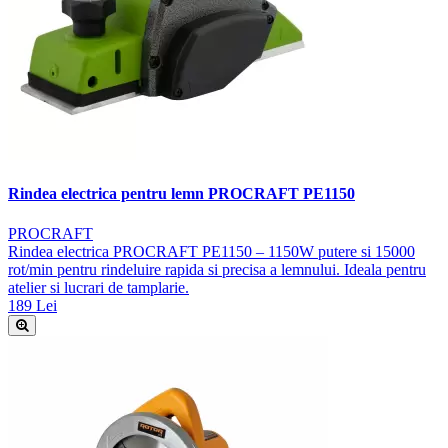
Rindea electrica pentru lemn PROCRAFT PE1150
PROCRAFT
Rindea electrica PROCRAFT PE1150 – 1150W putere si 15000
rot/min pentru rindeluire rapida si precisa a lemnului. Ideala pentru
atelier si lucrari de tamplarie.
189 Lei