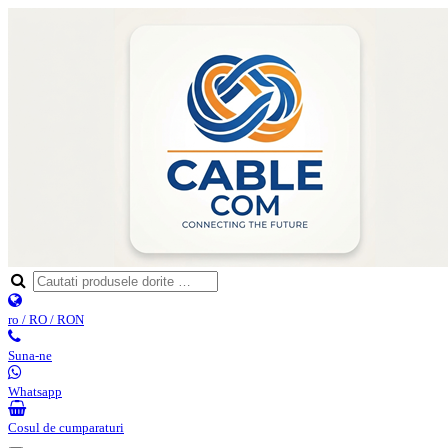
ro / RO / RON
Suna-ne
Whatsapp
Cosul de cumparaturi