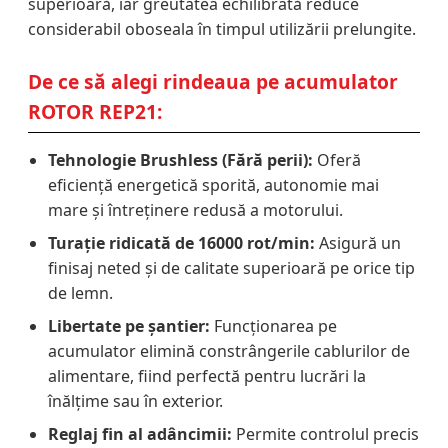
superioară, iar greutatea echilibrată reduce
considerabil oboseala în timpul utilizării prelungite.
De ce să alegi rindeaua pe acumulator
ROTOR REP21:
Tehnologie Brushless (Fără perii):
Oferă
eficiență energetică sporită, autonomie mai
mare și întreținere redusă a motorului.
Turație ridicată de 16000 rot/min:
Asigură un
finisaj neted și de calitate superioară pe orice tip
de lemn.
Libertate pe șantier:
Funcționarea pe
acumulator elimină constrângerile cablurilor de
alimentare, fiind perfectă pentru lucrări la
înălțime sau în exterior.
Reglaj fin al adâncimii:
Permite controlul precis