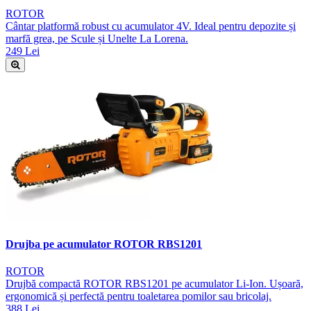
ROTOR
Cântar platformă robust cu acumulator 4V. Ideal pentru depozite și
marfă grea, pe Scule și Unelte La Lorena.
249 Lei
Drujba pe acumulator ROTOR RBS1201
ROTOR
Drujbă compactă ROTOR RBS1201 pe acumulator Li-Ion. Ușoară,
ergonomică și perfectă pentru toaletarea pomilor sau bricolaj.
388 Lei