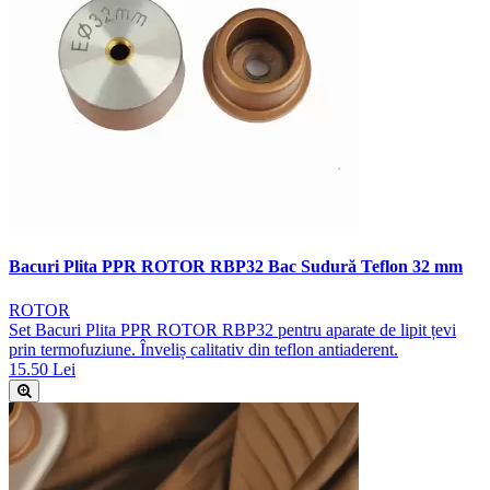
Bacuri Plita PPR ROTOR RBP32 Bac Sudură Teflon 32 mm
ROTOR
Set Bacuri Plita PPR ROTOR RBP32 pentru aparate de lipit țevi
prin termofuziune. Înveliș calitativ din teflon antiaderent.
15.50 Lei