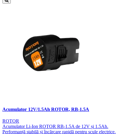
Acumulator 12V/1.5Ah ROTOR, RB-1.5A
ROTOR
Acumulator Li-Ion ROTOR RB-1.5A de 12V și 1.5Ah.
Performanță stabilă și încărcare rapidă pentru scule electrice.