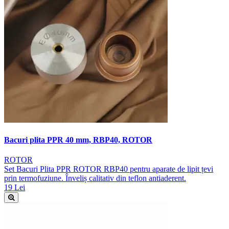
Bacuri plita PPR 40 mm, RBP40, ROTOR
ROTOR
Set Bacuri Plita PPR ROTOR RBP40 pentru aparate de lipit țevi
prin termofuziune. Înveliș calitativ din teflon antiaderent.
19 Lei