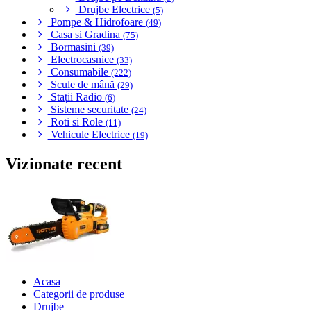
Drujbe Electrice
(5)
Pompe & Hidrofoare
(49)
Casa si Gradina
(75)
Bormasini
(39)
Electrocasnice
(33)
Consumabile
(222)
Scule de mână
(29)
Stații Radio
(6)
Sisteme securitate
(24)
Roti si Role
(11)
Vehicule Electrice
(19)
Vizionate recent
Acasa
Categorii de produse
Drujbe