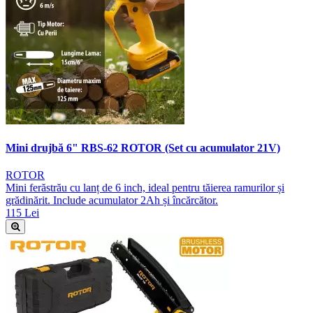
Mini drujbă 6" RBS-62 ROTOR (Set cu acumulator 21V)
ROTOR
Mini ferăstrău cu lanț de 6 inch, ideal pentru tăierea ramurilor și
grădinărit. Include acumulator 2Ah și încărcător.
115 Lei