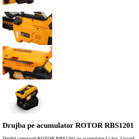
Drujba pe acumulator ROTOR RBS1201
Drujbă compactă ROTOR RBS1201 pe acumulator Li-Ion. Ușoară,