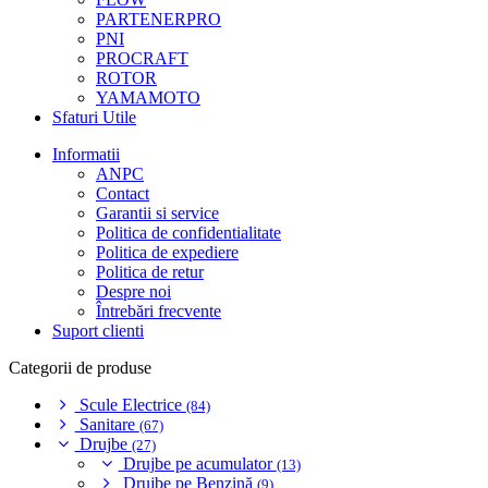
PARTENERPRO
PNI
PROCRAFT
ROTOR
YAMAMOTO
Sfaturi Utile
Informatii
ANPC
Contact
Garantii si service
Politica de confidentialitate
Politica de expediere
Politica de retur
Despre noi
Întrebări frecvente
Suport clienti
Categorii de produse
Scule Electrice
(84)
Sanitare
(67)
Drujbe
(27)
Drujbe pe acumulator
(13)
Drujbe pe Benzină
(9)