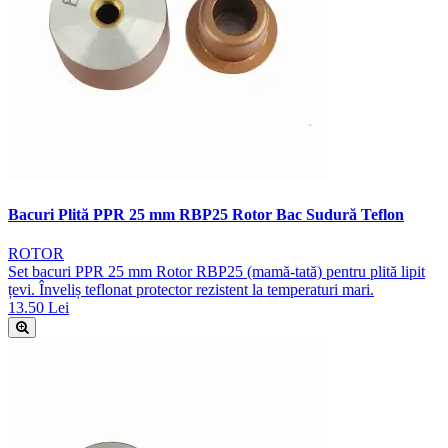
Bacuri Plită PPR 25 mm RBP25 Rotor Bac Sudură Teflon
ROTOR
Set bacuri PPR 25 mm Rotor RBP25 (mamă-tată) pentru plită lipit
țevi. Înveliș teflonat protector rezistent la temperaturi mari.
13.50 Lei