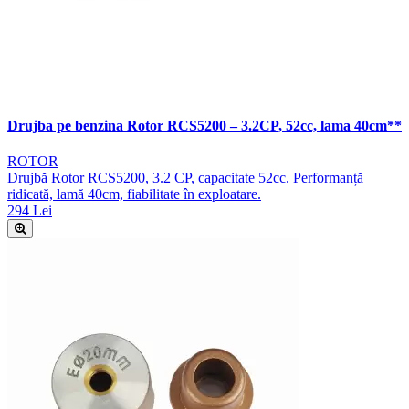
Drujba pe benzina Rotor RCS5200 – 3.2CP, 52cc, lama 40cm**
ROTOR
Drujbă Rotor RCS5200, 3.2 CP, capacitate 52cc. Performanță
ridicată, lamă 40cm, fiabilitate în exploatare.
294 Lei