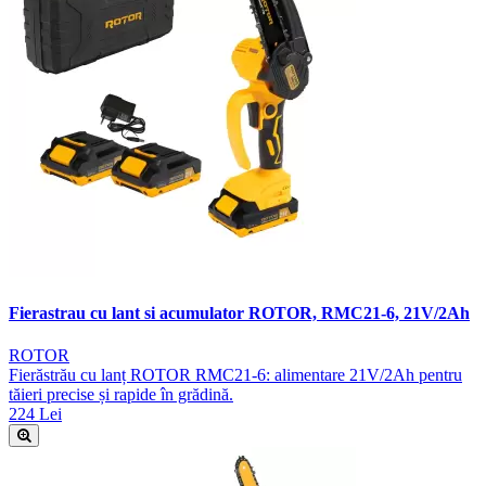
Fierastrau cu lant si acumulator ROTOR, RMC21-6, 21V/2Ah
ROTOR
Fierăstrău cu lanț ROTOR RMC21-6: alimentare 21V/2Ah pentru
tăieri precise și rapide în grădină.
224 Lei