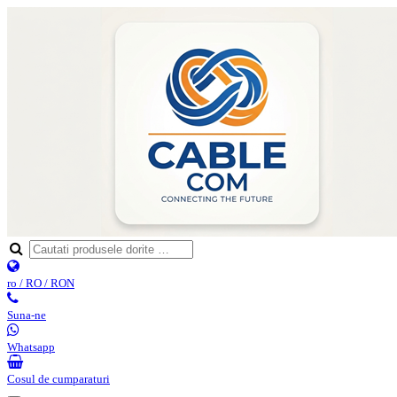
ro / RO / RON
Suna-ne
Whatsapp
Cosul de cumparaturi