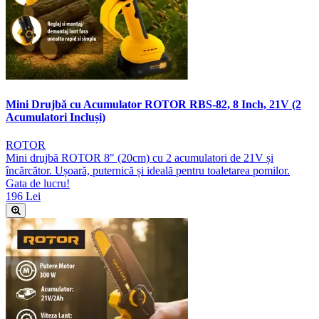
Mini Drujbă cu Acumulator ROTOR RBS-82, 8 Inch, 21V (2
Acumulatori Incluși)
ROTOR
Mini drujbă ROTOR 8" (20cm) cu 2 acumulatori de 21V și
încărcător. Ușoară, puternică și ideală pentru toaletarea pomilor.
Gata de lucru!
196 Lei