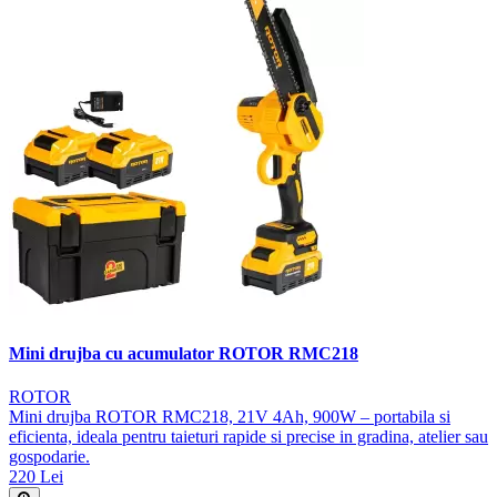
Mini drujba cu acumulator ROTOR RMC218
ROTOR
Mini drujba ROTOR RMC218, 21V 4Ah, 900W – portabila si
eficienta, ideala pentru taieturi rapide si precise in gradina, atelier sau
gospodarie.
220 Lei