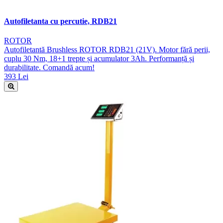
Autofiletanta cu percutie, RDB21
ROTOR
Autofiletantă Brushless ROTOR RDB21 (21V). Motor fără perii,
cuplu 30 Nm, 18+1 trepte și acumulator 3Ah. Performanță și
durabilitate. Comandă acum!
393 Lei