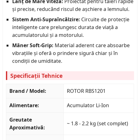
Lanț de Mare Viteză:
Proiectat pentru tăieri rapide
și precise, reducând riscul de așchiere a lemnului.
Sistem Anti-Supraîncălzire:
Circuite de protecție
inteligente care prelungesc durata de viață a
acumulatorului și a motorului.
Mâner Soft-Grip:
Material aderent care absoarbe
vibrațiile și oferă o prindere sigură chiar și în
condiții de umiditate.
Specificații Tehnice
Brand / Model:
ROTOR RBS1201
Alimentare:
Acumulator Li-Ion
Greutate
~ 1.8 - 2.2 kg (set complet)
Aproximativă: