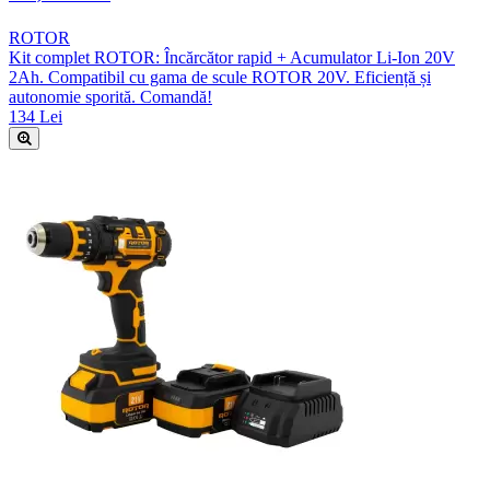
ROTOR
Kit complet ROTOR: Încărcător rapid + Acumulator Li-Ion 20V
2Ah. Compatibil cu gama de scule ROTOR 20V. Eficiență și
autonomie sporită. Comandă!
134 Lei