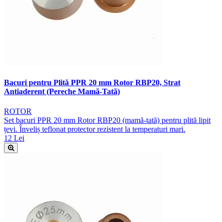
Bacuri pentru Plită PPR 20 mm Rotor RBP20, Strat
Antiaderent (Pereche Mamă-Tată)
ROTOR
Set bacuri PPR 20 mm Rotor RBP20 (mamă-tată) pentru plită lipit
țevi. Înveliș teflonat protector rezistent la temperaturi mari.
12 Lei