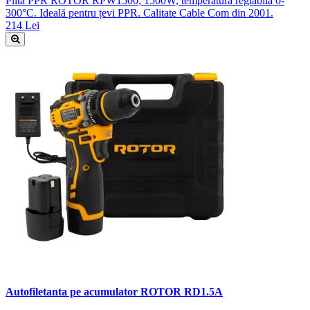
Plită PPR ROTOR RPW1500, 1500W, temperatură reglabilă 0-
300°C. Ideală pentru țevi PPR. Calitate Cable Com din 2001.
214 Lei
Autofiletanta pe acumulator ROTOR RD1.5A