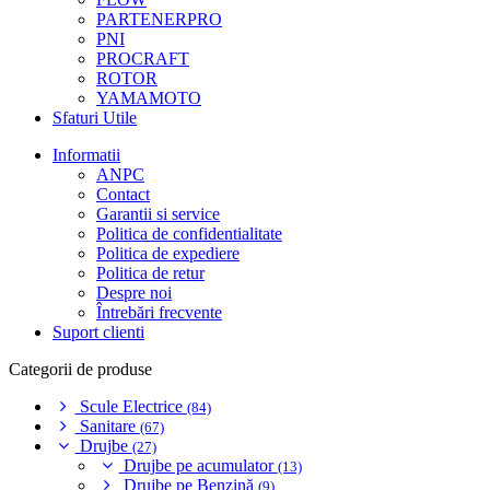
PARTENERPRO
PNI
PROCRAFT
ROTOR
YAMAMOTO
Sfaturi Utile
Informatii
ANPC
Contact
Garantii si service
Politica de confidentialitate
Politica de expediere
Politica de retur
Despre noi
Întrebări frecvente
Suport clienti
Categorii de produse
Scule Electrice
(84)
Sanitare
(67)
Drujbe
(27)
Drujbe pe acumulator
(13)
Drujbe pe Benzină
(9)