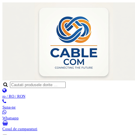
ro / RO / RON
Suna-ne
Whatsapp
Cosul de cumparaturi