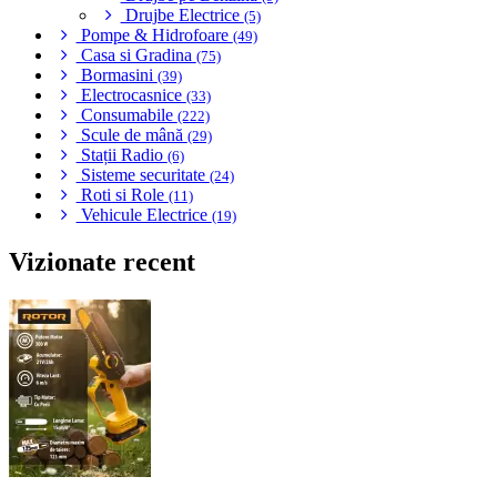
Drujbe Electrice
(5)
Pompe & Hidrofoare
(49)
Casa si Gradina
(75)
Bormasini
(39)
Electrocasnice
(33)
Consumabile
(222)
Scule de mână
(29)
Stații Radio
(6)
Sisteme securitate
(24)
Roti si Role
(11)
Vehicule Electrice
(19)
Vizionate recent