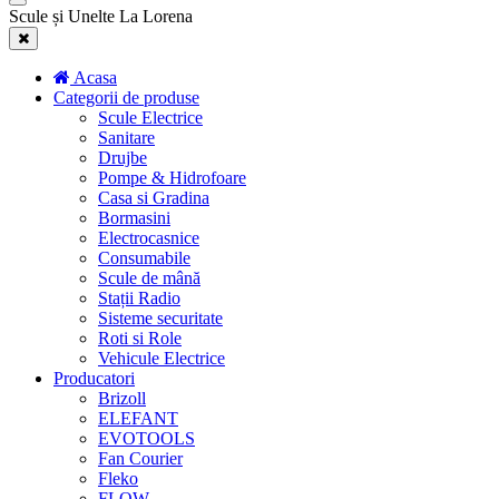
Scule și Unelte La Lorena
Acasa
Categorii de produse
Scule Electrice
Sanitare
Drujbe
Pompe & Hidrofoare
Casa si Gradina
Bormasini
Electrocasnice
Consumabile
Scule de mână
Stații Radio
Sisteme securitate
Roti si Role
Vehicule Electrice
Producatori
Brizoll
ELEFANT
EVOTOOLS
Fan Courier
Fleko
FLOW