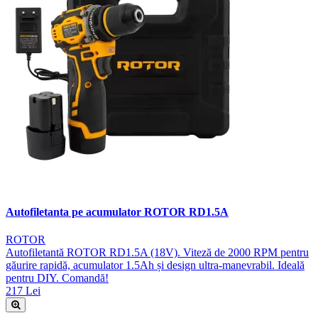
Autofiletanta pe acumulator ROTOR RD1.5A
ROTOR
Autofiletantă ROTOR RD1.5A (18V). Viteză de 2000 RPM pentru
găurire rapidă, acumulator 1.5Ah și design ultra-manevrabil. Ideală
pentru DIY. Comandă!
217 Lei