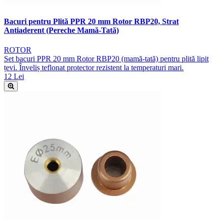
Bacuri pentru Plită PPR 20 mm Rotor RBP20, Strat
Antiaderent (Pereche Mamă-Tată)
ROTOR
Set bacuri PPR 20 mm Rotor RBP20 (mamă-tată) pentru plită lipit
țevi. Înveliș teflonat protector rezistent la temperaturi mari.
12 Lei