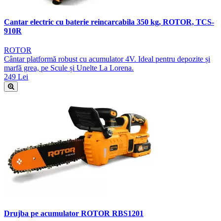
Cantar electric cu baterie reincarcabila 350 kg, ROTOR, TCS-
910R
ROTOR
Cântar platformă robust cu acumulator 4V. Ideal pentru depozite și
marfă grea, pe Scule și Unelte La Lorena.
249 Lei
Drujba pe acumulator ROTOR RBS1201