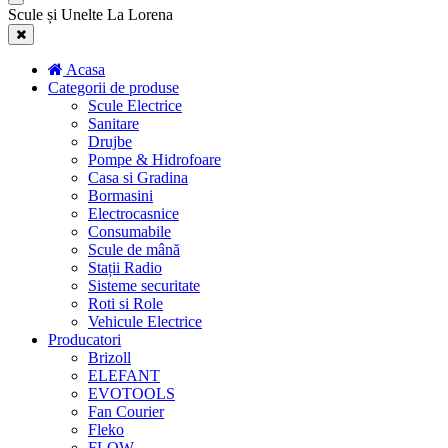
Scule și Unelte La Lorena
Acasa
Categorii de produse
Scule Electrice
Sanitare
Drujbe
Pompe & Hidrofoare
Casa si Gradina
Bormasini
Electrocasnice
Consumabile
Scule de mână
Stații Radio
Sisteme securitate
Roti si Role
Vehicule Electrice
Producatori
Brizoll
ELEFANT
EVOTOOLS
Fan Courier
Fleko
FLOW