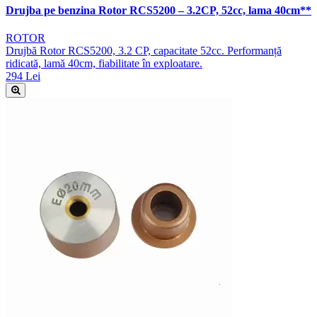
Drujba pe benzina Rotor RCS5200 – 3.2CP, 52cc, lama 40cm**
ROTOR
Drujbă Rotor RCS5200, 3.2 CP, capacitate 52cc. Performanță
ridicată, lamă 40cm, fiabilitate în exploatare.
294 Lei