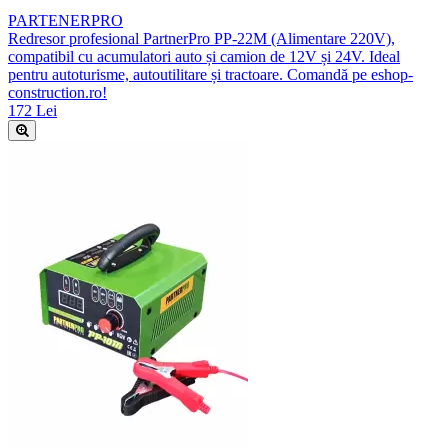
PARTENERPRO
Redresor profesional PartnerPro PP-22M (Alimentare 220V),
compatibil cu acumulatori auto și camion de 12V și 24V. Ideal
pentru autoturisme, autoutilitare și tractoare. Comandă pe eshop-
construction.ro!
172 Lei