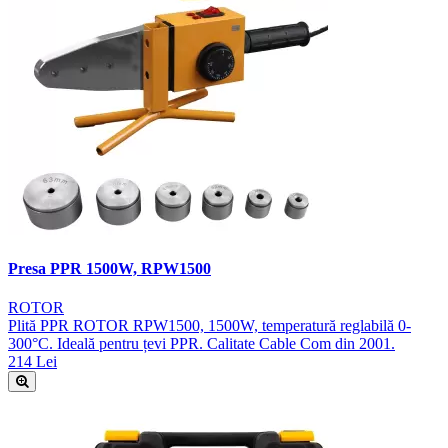
Presa PPR 1500W, RPW1500
ROTOR
Plită PPR ROTOR RPW1500, 1500W, temperatură reglabilă 0-
300°C. Ideală pentru țevi PPR. Calitate Cable Com din 2001.
214 Lei