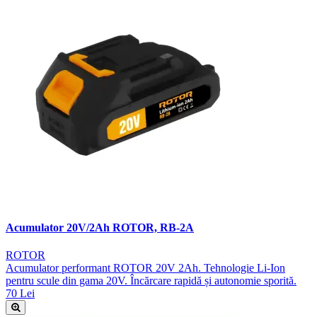
Acumulator 20V/2Ah ROTOR, RB-2A
ROTOR
Acumulator performant ROTOR 20V 2Ah. Tehnologie Li-Ion
pentru scule din gama 20V. Încărcare rapidă și autonomie sporită.
70 Lei