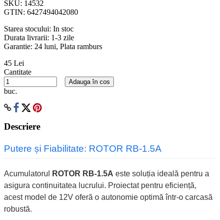
SKU:
14532
GTIN:
6427494042080
Starea stocului:
In stoc
Durata livrarii:
1-3 zile
Garantie: 24 luni, Plata ramburs
45 Lei
Cantitate
Adauga în cos
buc.
Descriere
Putere și Fiabilitate: ROTOR RB-1.5A
Acumulatorul
ROTOR RB-1.5A
este soluția ideală pentru a
asigura continuitatea lucrului. Proiectat pentru eficiență,
acest model de 12V oferă o autonomie optimă într-o carcasă
robustă.