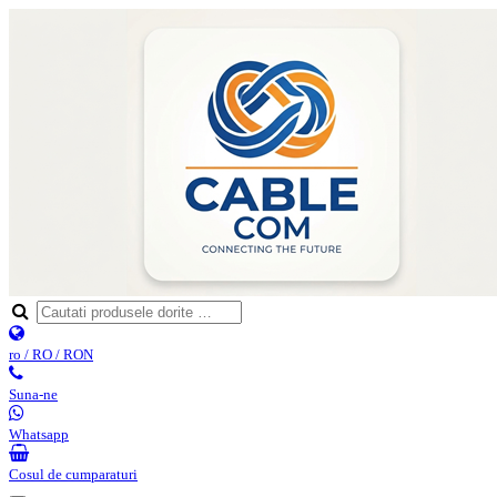
ro / RO / RON
Suna-ne
Whatsapp
Cosul de cumparaturi