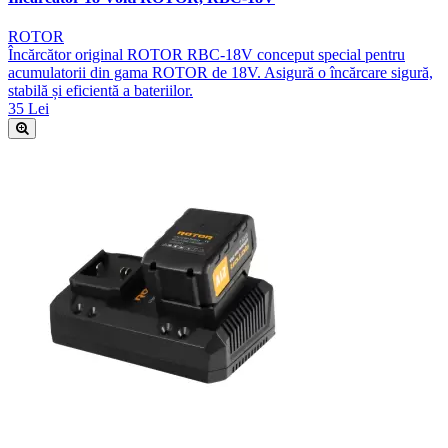
ROTOR
Încărcător original ROTOR RBC-18V conceput special pentru
acumulatorii din gama ROTOR de 18V. Asigură o încărcare sigură,
stabilă și eficientă a bateriilor.
35 Lei