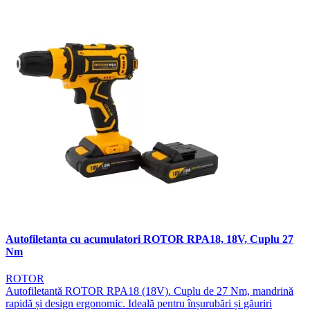
Autofiletanta cu acumulatori ROTOR RPA18, 18V, Cuplu 27
Nm
ROTOR
Autofiletantă ROTOR RPA18 (18V). Cuplu de 27 Nm, mandrină
rapidă și design ergonomic. Ideală pentru înșurubări și găuriri