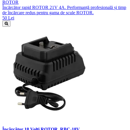
ROTOR
Încărcător rapid ROTOR 21V 4A. Performanță profesională și timp
de încărcare redus pentru gama de scule ROTOR.
50 Lei
Încărcător 18 Volti ROTOR, RBC-18V