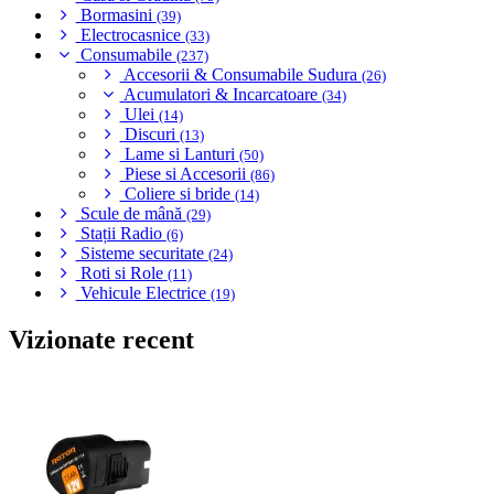
Bormasini
(39)
Electrocasnice
(33)
Consumabile
(237)
Accesorii & Consumabile Sudura
(26)
Acumulatori & Incarcatoare
(34)
Ulei
(14)
Discuri
(13)
Lame si Lanturi
(50)
Piese si Accesorii
(86)
Coliere si bride
(14)
Scule de mână
(29)
Stații Radio
(6)
Sisteme securitate
(24)
Roti si Role
(11)
Vehicule Electrice
(19)
Vizionate recent