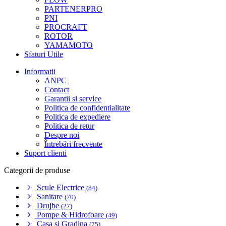
PARTENERPRO
PNI
PROCRAFT
ROTOR
YAMAMOTO
Sfaturi Utile
Informatii
ANPC
Contact
Garantii si service
Politica de confidentialitate
Politica de expediere
Politica de retur
Despre noi
Întrebări frecvente
Suport clienti
Categorii de produse
Scule Electrice
(84)
Sanitare
(70)
Drujbe
(27)
Pompe & Hidrofoare
(49)
Casa si Gradina
(75)