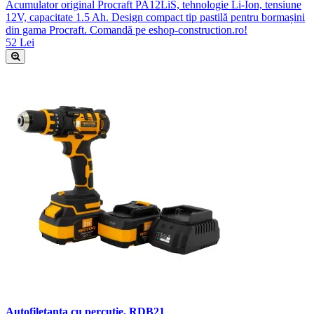
Acumulator original Procraft PA12LiS, tehnologie Li-Ion, tensiune
12V, capacitate 1.5 Ah. Design compact tip pastilă pentru bormașini
din gama Procraft. Comandă pe eshop-construction.ro!
52 Lei
Autofiletanta cu percutie, RDB21