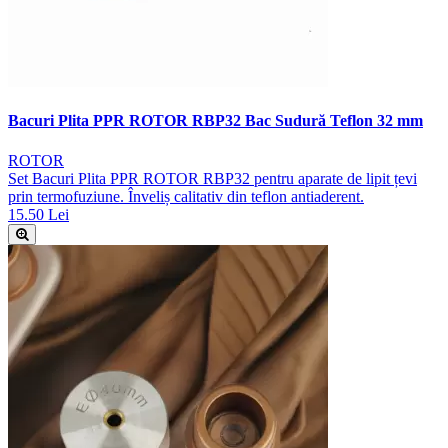
Bacuri Plita PPR ROTOR RBP32 Bac Sudură Teflon 32 mm
ROTOR
Set Bacuri Plita PPR ROTOR RBP32 pentru aparate de lipit țevi
prin termofuziune. Înveliș calitativ din teflon antiaderent.
15.50 Lei