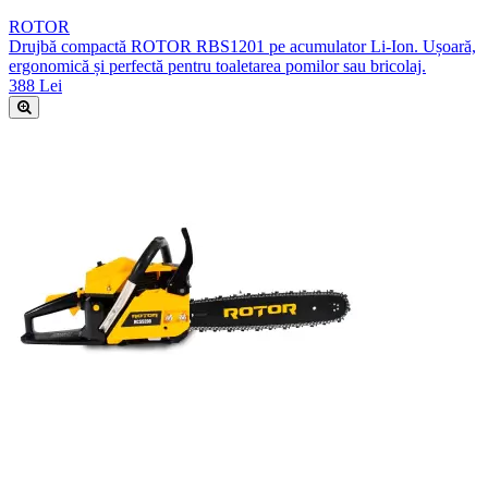
ROTOR
Drujbă compactă ROTOR RBS1201 pe acumulator Li-Ion. Ușoară,
ergonomică și perfectă pentru toaletarea pomilor sau bricolaj.
388 Lei