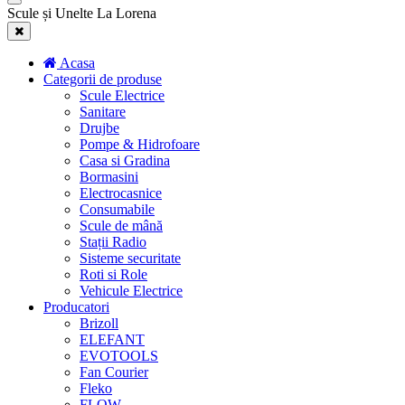
Scule și Unelte La Lorena
Acasa
Categorii de produse
Scule Electrice
Sanitare
Drujbe
Pompe & Hidrofoare
Casa si Gradina
Bormasini
Electrocasnice
Consumabile
Scule de mână
Stații Radio
Sisteme securitate
Roti si Role
Vehicule Electrice
Producatori
Brizoll
ELEFANT
EVOTOOLS
Fan Courier
Fleko
FLOW