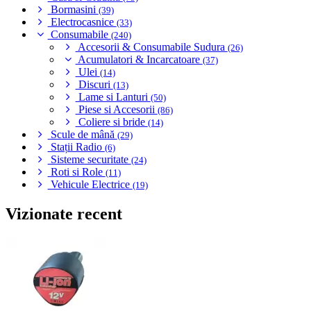
Bormasini
(39)
Electrocasnice
(33)
Consumabile
(240)
Accesorii & Consumabile Sudura
(26)
Acumulatori & Incarcatoare
(37)
Ulei
(14)
Discuri
(13)
Lame si Lanturi
(50)
Piese si Accesorii
(86)
Coliere si bride
(14)
Scule de mână
(29)
Stații Radio
(6)
Sisteme securitate
(24)
Roti si Role
(11)
Vehicule Electrice
(19)
Vizionate recent