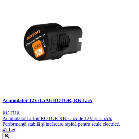
Acumulator 12V/1.5Ah ROTOR, RB-1.5A
ROTOR
Acumulator Li-Ion ROTOR RB-1.5A de 12V și 1.5Ah.
Performanță stabilă și încărcare rapidă pentru scule electrice.
45 Lei