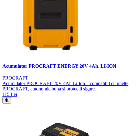
Acumulator PROCRAFT ENERGY 20V 4Ah, LI-ION
PROCRAFT
Acumulator PROCRAFT 20V 4Ah Li-Ion – compatibil cu unelte
PROCRAFT, autonomie buna si protectii sigure.
115 Lei