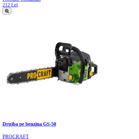
212 Lei
Drujba pe benzina GS-50
PROCRAFT