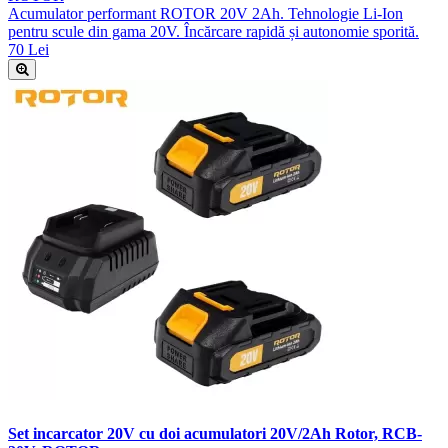
Acumulator performant ROTOR 20V 2Ah. Tehnologie Li-Ion
pentru scule din gama 20V. Încărcare rapidă și autonomie sporită.
70 Lei
Set incarcator 20V cu doi acumulatori 20V/2Ah Rotor, RCB-