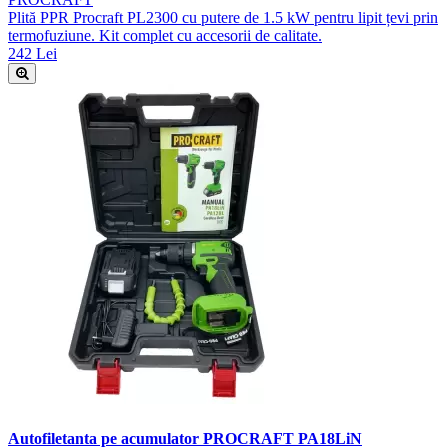
Plită PPR Procraft PL2300 cu putere de 1.5 kW pentru lipit țevi prin
termofuziune. Kit complet cu accesorii de calitate.
242 Lei
Autofiletanta pe acumulator PROCRAFT PA18LiN