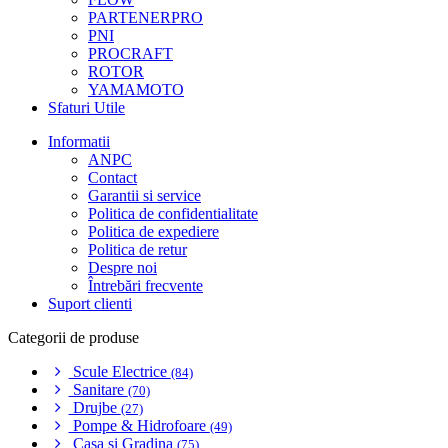
PARTENERPRO
PNI
PROCRAFT
ROTOR
YAMAMOTO
Sfaturi Utile
Informatii
ANPC
Contact
Garantii si service
Politica de confidentialitate
Politica de expediere
Politica de retur
Despre noi
Întrebări frecvente
Suport clienti
Categorii de produse
Scule Electrice
(84)
Sanitare
(70)
Drujbe
(27)
Pompe & Hidrofoare
(49)
Casa si Gradina
(75)