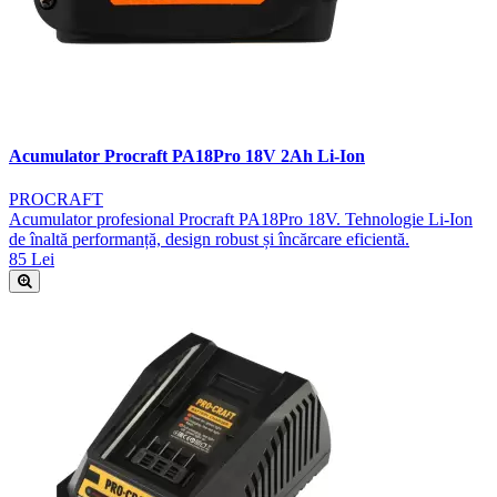
Acumulator Procraft PA18Pro 18V 2Ah Li-Ion
PROCRAFT
Acumulator profesional Procraft PA18Pro 18V. Tehnologie Li-Ion
de înaltă performanță, design robust și încărcare eficientă.
85 Lei