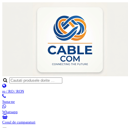
ro / RO / RON
Suna-ne
Whatsapp
Cosul de cumparaturi