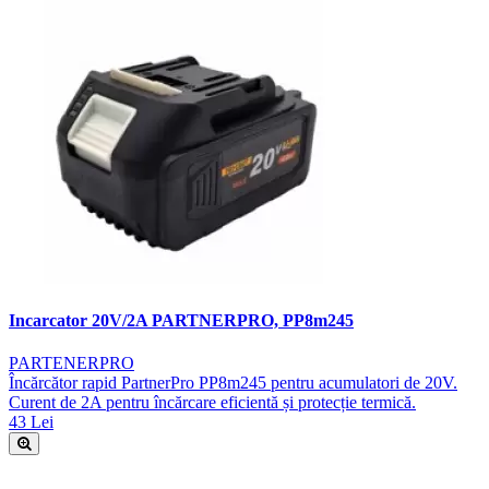
Incarcator 20V/2A PARTNERPRO, PP8m245
PARTENERPRO
Încărcător rapid PartnerPro PP8m245 pentru acumulatori de 20V.
Curent de 2A pentru încărcare eficientă și protecție termică.
43 Lei