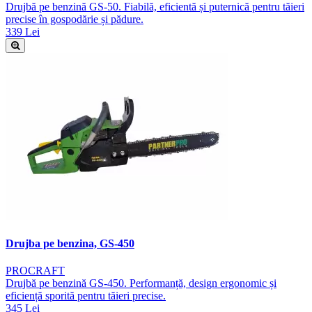
Drujbă pe benzină GS-50. Fiabilă, eficientă și puternică pentru tăieri
precise în gospodărie și pădure.
339 Lei
Drujba pe benzina, GS-450
PROCRAFT
Drujbă pe benzină GS-450. Performanță, design ergonomic și
eficiență sporită pentru tăieri precise.
345 Lei