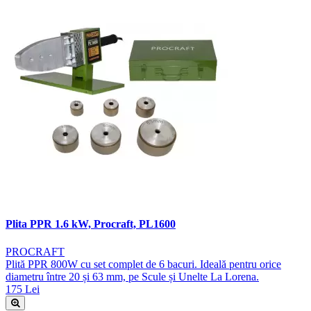
Plita PPR 1.6 kW, Procraft, PL1600
PROCRAFT
Plită PPR 800W cu set complet de 6 bacuri. Ideală pentru orice
diametru între 20 și 63 mm, pe Scule și Unelte La Lorena.
175 Lei