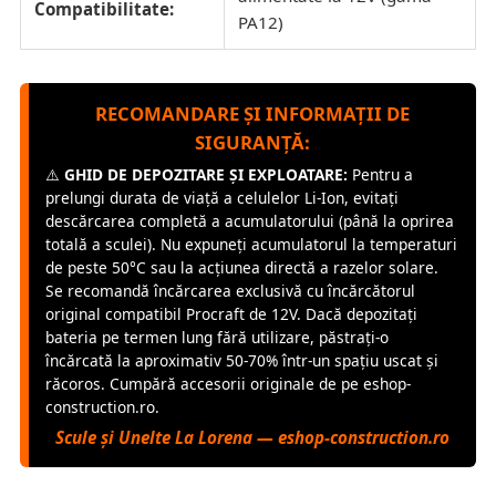
Compatibilitate:
PA12)
RECOMANDARE ȘI INFORMAȚII DE
SIGURANȚĂ:
⚠️
GHID DE DEPOZITARE ȘI EXPLOATARE:
Pentru a
prelungi durata de viață a celulelor Li-Ion, evitați
descărcarea completă a acumulatorului (până la oprirea
totală a sculei). Nu expuneți acumulatorul la temperaturi
de peste 50°C sau la acțiunea directă a razelor solare.
Se recomandă încărcarea exclusivă cu încărcătorul
original compatibil Procraft de 12V. Dacă depozitați
bateria pe termen lung fără utilizare, păstrați-o
încărcată la aproximativ 50-70% într-un spațiu uscat și
răcoros. Cumpără accesorii originale de pe eshop-
construction.ro.
Scule și Unelte La Lorena — eshop-construction.ro