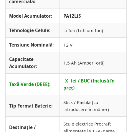
comercială:
Model Acumulator:
PA12LiS
Tehnologie Celule:
Li-Ion (Lithium-Ion)
Tensiune Nominală:
12 V
Capacitate
1.5 Ah (Amperi-oră)
Acumulator:
_X_ lei / BUC (Inclusă în
Taxă Verde (DEEE):
preț)
Stick / Pastilă (cu
Tip Format Baterie:
introducere în mâner)
Scule electrice Procraft
Destinație /
alimentate la 12V (gama