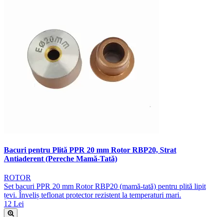
Bacuri pentru Plită PPR 20 mm Rotor RBP20, Strat
Antiaderent (Pereche Mamă-Tată)
ROTOR
Set bacuri PPR 20 mm Rotor RBP20 (mamă-tată) pentru plită lipit
țevi. Înveliș teflonat protector rezistent la temperaturi mari.
12 Lei