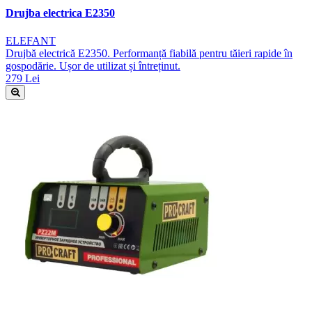
Drujba electrica E2350
ELEFANT
Drujbă electrică E2350. Performanță fiabilă pentru tăieri rapide în
gospodărie. Ușor de utilizat și întreținut.
279 Lei