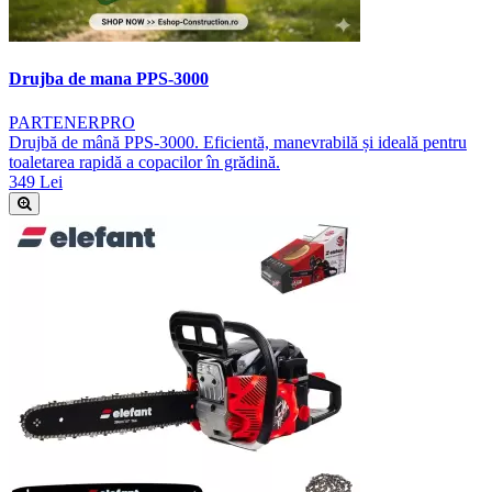
Drujba de mana PPS-3000
PARTENERPRO
Drujbă de mână PPS-3000. Eficientă, manevrabilă și ideală pentru
toaletarea rapidă a copacilor în grădină.
349 Lei