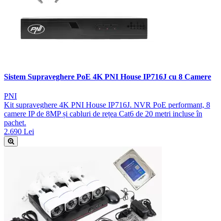
Sistem Supraveghere PoE 4K PNI House IP716J cu 8 Camere
PNI
Kit supraveghere 4K PNI House IP716J. NVR PoE performant, 8
camere IP de 8MP și cabluri de rețea Cat6 de 20 metri incluse în
pachet.
2.690 Lei