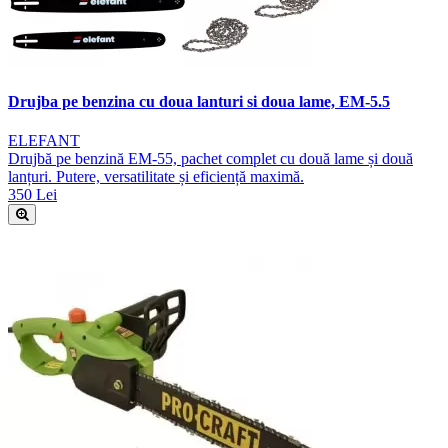
Drujba pe benzina cu doua lanturi si doua lame, EM-5.5
ELEFANT
Drujbă pe benzină EM-55, pachet complet cu două lame și două
lanțuri. Putere, versatilitate și eficiență maximă.
350 Lei