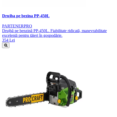
Drujba pe bezina PP-450L
PARTENERPRO
Drujbă pe benzină PP-450L. Fiabilitate ridicată, manevrabilitate
excelentă pentru tăieri în gospodărie.
354 Lei