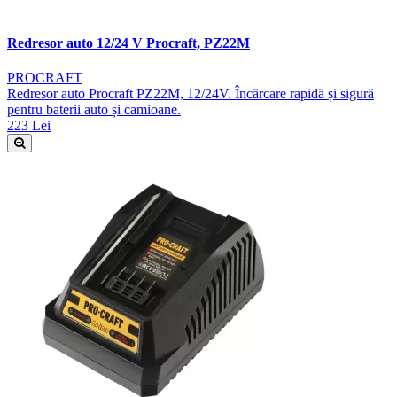
Redresor auto 12/24 V Procraft, PZ22M
PROCRAFT
Redresor auto Procraft PZ22M, 12/24V. Încărcare rapidă și sigură
pentru baterii auto și camioane.
223 Lei