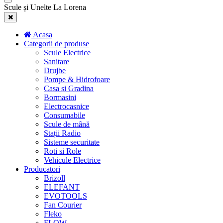
Scule și Unelte La Lorena
Acasa
Categorii de produse
Scule Electrice
Sanitare
Drujbe
Pompe & Hidrofoare
Casa si Gradina
Bormasini
Electrocasnice
Consumabile
Scule de mână
Stații Radio
Sisteme securitate
Roti si Role
Vehicule Electrice
Producatori
Brizoll
ELEFANT
EVOTOOLS
Fan Courier
Fleko
FLOW