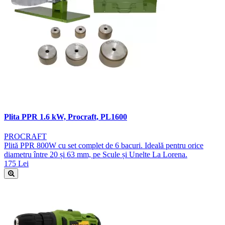
Plita PPR 1.6 kW, Procraft, PL1600
PROCRAFT
Plită PPR 800W cu set complet de 6 bacuri. Ideală pentru orice
diametru între 20 și 63 mm, pe Scule și Unelte La Lorena.
175 Lei