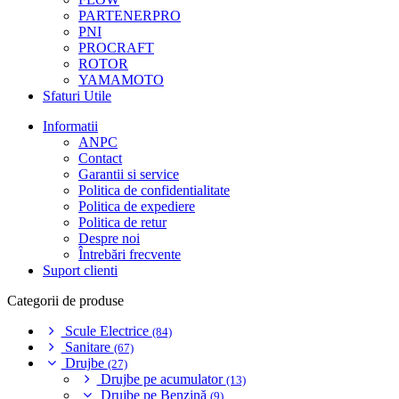
PARTENERPRO
PNI
PROCRAFT
ROTOR
YAMAMOTO
Sfaturi Utile
Informatii
ANPC
Contact
Garantii si service
Politica de confidentialitate
Politica de expediere
Politica de retur
Despre noi
Întrebări frecvente
Suport clienti
Categorii de produse
Scule Electrice
(84)
Sanitare
(67)
Drujbe
(27)
Drujbe pe acumulator
(13)
Drujbe pe Benzină
(9)