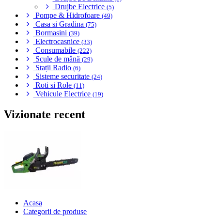
Drujbe Electrice
(5)
Pompe & Hidrofoare
(49)
Casa si Gradina
(75)
Bormasini
(39)
Electrocasnice
(33)
Consumabile
(222)
Scule de mână
(29)
Stații Radio
(6)
Sisteme securitate
(24)
Roti si Role
(11)
Vehicule Electrice
(19)
Vizionate recent
Acasa
Categorii de produse