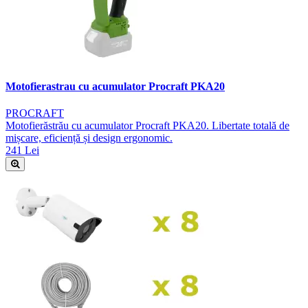
Motofierastrau cu acumulator Procraft PKA20
PROCRAFT
Motofierăstrău cu acumulator Procraft PKA20. Libertate totală de
mișcare, eficiență și design ergonomic.
241 Lei