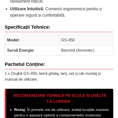
randament ridicat.
Utilizare Intuitivă:
Comenzi ergonomice pentru o
operare sigură și confortabilă.
Specificații Tehnice:
Model:
GS-450
Sursă Energie:
Benzină (Amestec)
Pachetul Conține:
1 x Drujbă GS-450, lamă ghidaj, lanț, set scule montaj și
manual de utilizare.
RECOMANDARE TEHNICĂ PE SCULE SI UNELTE
'LA LORENA' :
Rodaj:
În primele ore de utilizare, evitați turațiile maxime
pentru o așezare optimă a componentelor motorului.