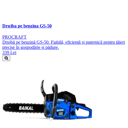
Drujba pe benzina GS-50
PROCRAFT
Drujbă pe benzină GS-50. Fiabilă, eficientă și puternică pentru tăieri
precise în gospodărie și pădure.
339 Lei