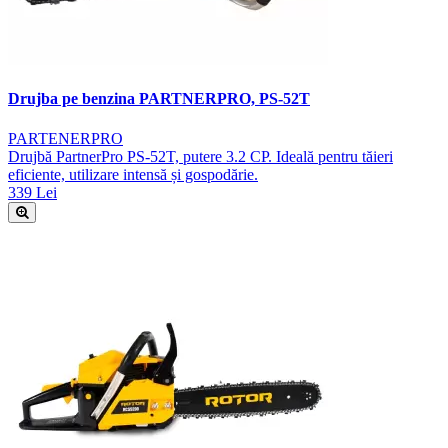
Drujba pe benzina PARTNERPRO, PS-52T
PARTENERPRO
Drujbă PartnerPro PS-52T, putere 3.2 CP. Ideală pentru tăieri
eficiente, utilizare intensă și gospodărie.
339 Lei