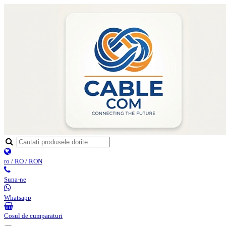
ro / RO / RON
Suna-ne
Whatsapp
Cosul de cumparaturi