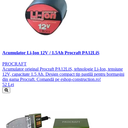
Acumulator Li-Ion 12V / 1.5Ah Procraft PA12LiS
PROCRAFT
Acumulator original Procraft PA12LiS, tehnologie Li-Ion, tensiune
12V, capacitate 1.5 Ah. Design compact tip pastilă pentru bormașini
din gama Procraft. Comandă pe eshop-construction.ro!
52 Lei