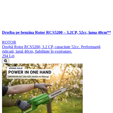
Drujba pe benzina Rotor RCS5200 – 3.2CP, 52cc, lama 40cm**
ROTOR
Drujbă Rotor RCS5200, 3.2 CP, capacitate 52cc. Performanță
ridicată, lamă 40cm, fiabilitate în exploatare.
294 Lei