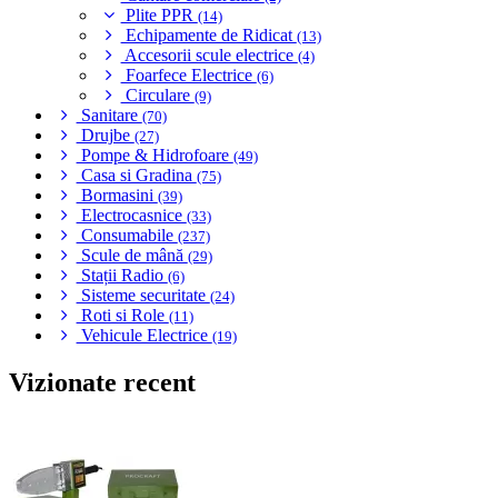
Plite PPR
(14)
Echipamente de Ridicat
(13)
Accesorii scule electrice
(4)
Foarfece Electrice
(6)
Circulare
(9)
Sanitare
(70)
Drujbe
(27)
Pompe & Hidrofoare
(49)
Casa si Gradina
(75)
Bormasini
(39)
Electrocasnice
(33)
Consumabile
(237)
Scule de mână
(29)
Stații Radio
(6)
Sisteme securitate
(24)
Roti si Role
(11)
Vehicule Electrice
(19)
Vizionate recent