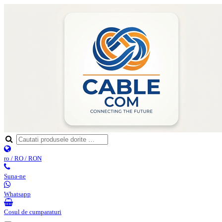
ro / RO / RON
Suna-ne
Whatsapp
Cosul de cumparaturi