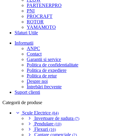
PARTENERPRO
PNI
PROCRAFT
ROTOR
YAMAMOTO
Sfaturi Utile
Informatii
ANPC
Contact
Garantii si service
Politica de confidentialitate
Politica de expediere
Politica de retur
Despre noi
Întrebări frecvente
Suport clienti
Categorii de produse
Scule Electrice
(84)
Invertoare de sudura
(7)
Pendulare
(10)
Flexuri
(16)
Cantare comerciale
(2)