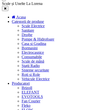
Scule și Unelte La Lorena
Acasa
Categorii de produse
Scule Electrice
Sanitare
Drujbe
Pompe & Hidrofoare
Casa si Gradina
Bormasini
Electrocasnice
Consumabile
Scule de mână
Stații Radio
Sisteme securitate
Roti si Role
Vehicule Electrice
Producatori
Brizoll
ELEFANT
EVOTOOLS
Fan Courier
Fleko
FLOW