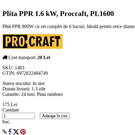
Plita PPR 1.6 kW, Procraft, PL1600
Plită PPR 800W cu set complet de 6 bacuri. Ideală pentru orice diame
Cost transport:
20 Lei
SKU:
1483
GTIN:
6972622484749
Starea stocului:
In stoc
Durata livrarii:
1-3 zile
Garantie: 24 luni, Plata ramburs
175 Lei
Cantitate
Adauga în cos
buc.