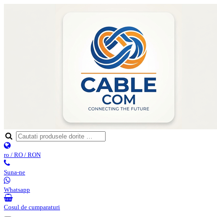
ro / RO / RON
Suna-ne
Whatsapp
Cosul de cumparaturi