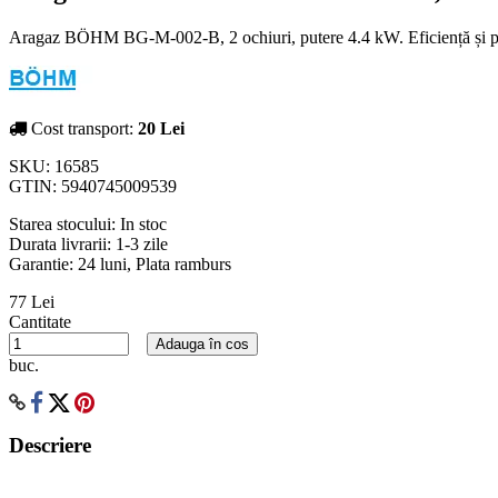
Aragaz BÖHM BG-M-002-B, 2 ochiuri, putere 4.4 kW. Eficiență și p
Cost transport:
20 Lei
SKU:
16585
GTIN:
5940745009539
Starea stocului:
In stoc
Durata livrarii:
1-3 zile
Garantie: 24 luni, Plata ramburs
77 Lei
Cantitate
Adauga în cos
buc.
Descriere