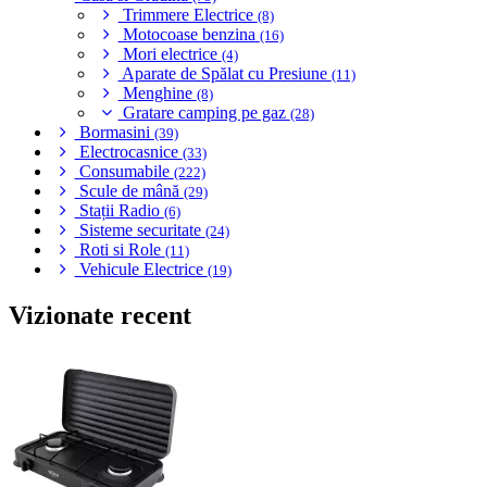
Trimmere Electrice
(8)
Motocoase benzina
(16)
Mori electrice
(4)
Aparate de Spălat cu Presiune
(11)
Menghine
(8)
Gratare camping pe gaz
(28)
Bormasini
(39)
Electrocasnice
(33)
Consumabile
(222)
Scule de mână
(29)
Stații Radio
(6)
Sisteme securitate
(24)
Roti si Role
(11)
Vehicule Electrice
(19)
Vizionate recent