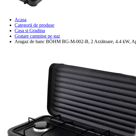
Acasa
Categorii de produse
Casa si Gradina
Gratare camping pe gaz
Aragaz de banc BÖHM BG-M-002-B, 2 Arzătoare, 4.4 kW, Ap