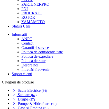
PARTENERPRO
PNI
PROCRAFT
ROTOR
YAMAMOTO
Sfaturi Utile
Informatii
ANPC
Contact
Garantii si service
Politica de confidentialitate
Politica de expediere
Politica de retur
Despre noi
Întrebări frecvente
Suport clienti
Categorii de produse
Scule Electrice
(84)
Sanitare
(67)
Drujbe
(27)
Pompe & Hidrofoare
(49)
Casa si Gradina
(75)