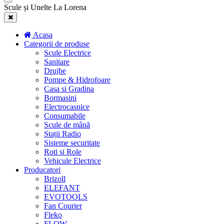
Scule și Unelte La Lorena
Acasa
Categorii de produse
Scule Electrice
Sanitare
Drujbe
Pompe & Hidrofoare
Casa si Gradina
Bormasini
Electrocasnice
Consumabile
Scule de mână
Stații Radio
Sisteme securitate
Roti si Role
Vehicule Electrice
Producatori
Brizoll
ELEFANT
EVOTOOLS
Fan Courier
Fleko
FLOW