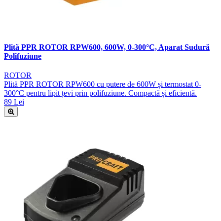
Plită PPR ROTOR RPW600, 600W, 0-300°C, Aparat Sudură
Polifuziune
ROTOR
Plită PPR ROTOR RPW600 cu putere de 600W și termostat 0-
300°C pentru lipit țevi prin polifuziune. Compactă și eficientă.
89 Lei