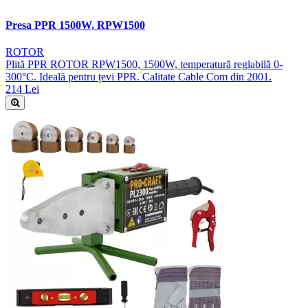
Presa PPR 1500W, RPW1500
ROTOR
Plită PPR ROTOR RPW1500, 1500W, temperatură reglabilă 0-
300°C. Ideală pentru țevi PPR. Calitate Cable Com din 2001.
214 Lei