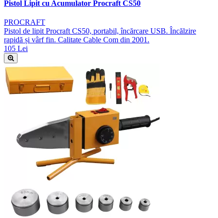
Pistol Lipit cu Acumulator Procraft CS50
PROCRAFT
Pistol de lipit Procraft CS50, portabil, încărcare USB. Încălzire
rapidă și vârf fin. Calitate Cable Com din 2001.
105 Lei