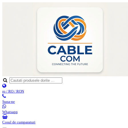
ro / RO / RON
Suna-ne
Whatsapp
Cosul de cumparaturi