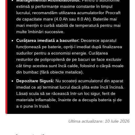
Managementul Acumulatorului:
Pentru o autonomie
extinsă și performanțe maxime constante în timpul
lucrului, recomandăm utilizarea acumulatorilor Procraft
de capacitate mare (4.0 Ah sau 8.0 Ah). Bateriile mai
mari mențin o curbă stabilă de temperatură pentru mai
multe îmbinări succesive.
Curățarea imediată a bacurilor:
Deoarece aparatul
funcționează pe baterie, opriți-l imediat după finalizarea
sudurilor pentru a economisi energie. Curățarea
resturilor de polipropilenă de pe bacuri se face exclusiv
cât timp acestea sunt încă calde, folosind o cârpă moale
din bumbac (fără obiecte metalice).
Depozitare Sigură:
Nu scoateți acumulatorul din aparat
imediat ce ați terminat lucrul dacă plita este încă încinsă.
Lăsați scula să se răcească într-un loc sigur, ferit de
materiale inflamabile, înainte de a decupla bateria și de
a o pune în trusă.
Ultima actualizare:
10 Iulie 2026