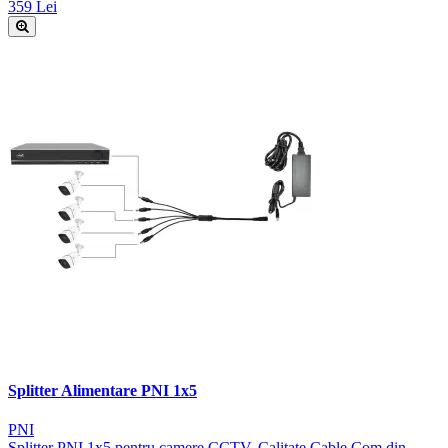
359 Lei
Splitter Alimentare PNI 1x5
PNI
Splitter PNI 1x5 pentru camere CCTV. Calitate Cable Com din