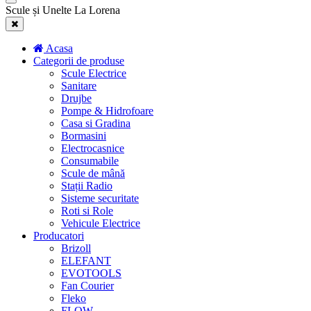
Scule și Unelte La Lorena
Acasa
Categorii de produse
Scule Electrice
Sanitare
Drujbe
Pompe & Hidrofoare
Casa si Gradina
Bormasini
Electrocasnice
Consumabile
Scule de mână
Stații Radio
Sisteme securitate
Roti si Role
Vehicule Electrice
Producatori
Brizoll
ELEFANT
EVOTOOLS
Fan Courier
Fleko
FLOW