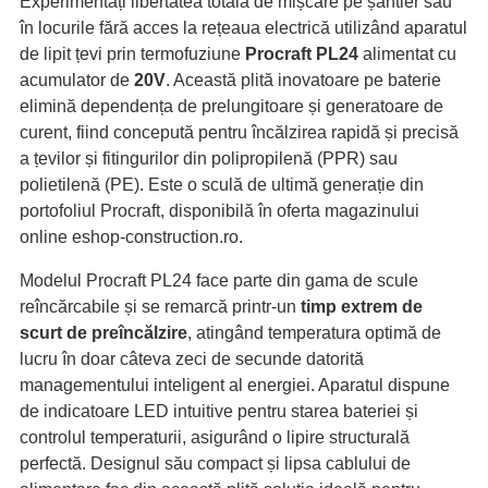
Experimentați libertatea totală de mișcare pe șantier sau
în locurile fără acces la rețeaua electrică utilizând aparatul
de lipit țevi prin termofuziune
Procraft PL24
alimentat cu
acumulator de
20V
. Această plită inovatoare pe baterie
elimină dependența de prelungitoare și generatoare de
curent, fiind concepută pentru încălzirea rapidă și precisă
a țevilor și fitingurilor din polipropilenă (PPR) sau
polietilenă (PE). Este o sculă de ultimă generație din
portofoliul Procraft, disponibilă în oferta magazinului
online eshop-construction.ro.
Modelul Procraft PL24 face parte din gama de scule
reîncărcabile și se remarcă printr-un
timp extrem de
scurt de preîncălzire
, atingând temperatura optimă de
lucru în doar câteva zeci de secunde datorită
managementului inteligent al energiei. Aparatul dispune
de indicatoare LED intuitive pentru starea bateriei și
controlul temperaturii, asigurând o lipire structurală
perfectă. Designul său compact și lipsa cablului de