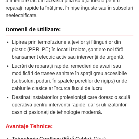
alimentare fac din această plită soluția ideală pentru
reparații rapide la înălțime, în nișe înguste sau în subsoluri
neelectrificate.
Domenii de Utilizare:
Lipirea prin termofuziune a țevilor și fitingurilor din
plastic (PPR, PE) în locații izolate, șantiere noi fără
branșament electric activ sau intervenții de urgență.
Lucrări de reparații rapide, remedieri de avarii sau
modificări de trasee sanitare în spații greu accesibile
(subsoluri, poduri, în spatele pereților de rigips) unde
cablurile clasice ar încurca fluxul de lucru.
Destinat instalatorilor profesioniști care doresc o sculă
operativă pentru intervenții rapide, dar și utilizatorilor
casnici pasionați de tehnologie modernă.
Avantaje Tehnice:
Tehnologie Cordless (Fără Cablu):
Oferă