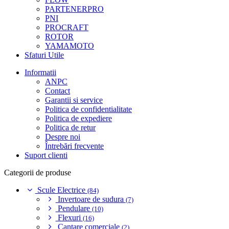
PARTENERPRO
PNI
PROCRAFT
ROTOR
YAMAMOTO
Sfaturi Utile
Informatii
ANPC
Contact
Garantii si service
Politica de confidentialitate
Politica de expediere
Politica de retur
Despre noi
Întrebări frecvente
Suport clienti
Categorii de produse
Scule Electrice
(84)
Invertoare de sudura
(7)
Pendulare
(10)
Flexuri
(16)
Cantare comerciale
(2)