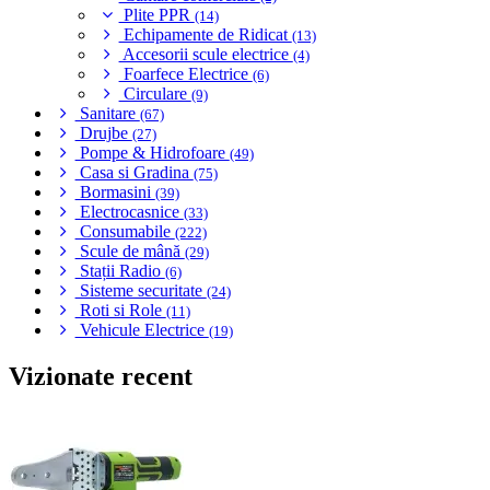
Plite PPR
(14)
Echipamente de Ridicat
(13)
Accesorii scule electrice
(4)
Foarfece Electrice
(6)
Circulare
(9)
Sanitare
(67)
Drujbe
(27)
Pompe & Hidrofoare
(49)
Casa si Gradina
(75)
Bormasini
(39)
Electrocasnice
(33)
Consumabile
(222)
Scule de mână
(29)
Stații Radio
(6)
Sisteme securitate
(24)
Roti si Role
(11)
Vehicule Electrice
(19)
Vizionate recent