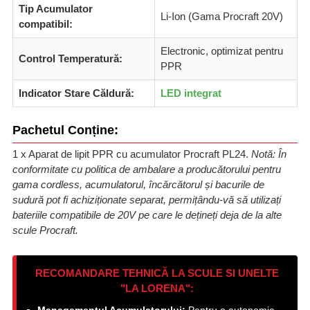
Tip Acumulator
Li-Ion (Gama Procraft 20V)
compatibil:
Electronic, optimizat pentru
Control Temperatură:
PPR
Indicator Stare Căldură:
LED integrat
Pachetul Conține:
1 x Aparat de lipit PPR cu acumulator Procraft PL24.
Notă: În
conformitate cu politica de ambalare a producătorului pentru
gama cordless, acumulatorul, încărcătorul și bacurile de
sudură pot fi achiziționate separat, permițându-vă să utilizați
bateriile compatibile de 20V pe care le dețineți deja de la alte
scule Procraft.
RECOMANDARE TEHNICĂ LA SCULE SI UNELTE
"LA LORENA":