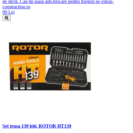
de sticlă. Cap tip pană anti-blocare pentru bușteni pe eshop-
construction.ro
99 Lei
Set trusa 139 biti, ROTOR HT139