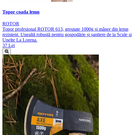
Topor coada lemn
ROTOR
Topor profesional ROTOR 613, greutate 1000g și mâner din lemn
rezistent. Unealtă robustă pentru gospodărie și șantiere de la Scule si
Unelte La Lorena.
37 Lei