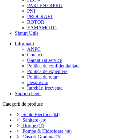
PARTENERPRO
PNI
PROCRAFT
ROTOR
YAMAMOTO
Sfaturi Utile
Informatii
ANPC
Contact
Garantii si service
Politica de confidentialitate
Politica de expediere
Politica de retur
Despre noi
Întrebări frecvente
Suport clienti
Categorii de produse
Scule Electrice
(84)
Sanitare
(70)
Drujbe
(27)
Pompe & Hidrofoare
(49)
Casa si Gradina
(75)