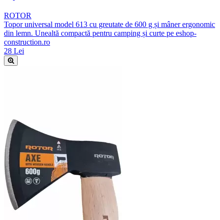
ROTOR
Topor universal model 613 cu greutate de 600 g și mâner ergonomic
din lemn. Unealtă compactă pentru camping și curte pe eshop-
construction.ro
28 Lei