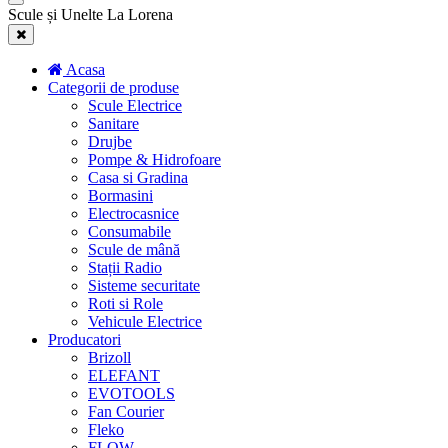
Scule și Unelte La Lorena
Acasa
Categorii de produse
Scule Electrice
Sanitare
Drujbe
Pompe & Hidrofoare
Casa si Gradina
Bormasini
Electrocasnice
Consumabile
Scule de mână
Stații Radio
Sisteme securitate
Roti si Role
Vehicule Electrice
Producatori
Brizoll
ELEFANT
EVOTOOLS
Fan Courier
Fleko
FLOW