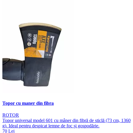
Topor cu maner din fibra
ROTOR
Topor universal model 601 cu mâner din fibră de sticlă (73 cm, 1360
g). Ideal pentru despicat lemne de foc și gospodărie.
70 Lei