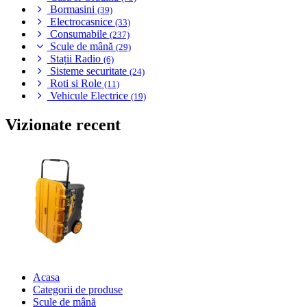
Bormasini
(39)
Electrocasnice
(33)
Consumabile
(237)
Scule de mână
(29)
Stații Radio
(6)
Sisteme securitate
(24)
Roti si Role
(11)
Vehicule Electrice
(19)
Vizionate recent
Acasa
Categorii de produse
Scule de mână