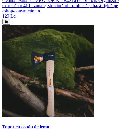
Geantă textilă scule ROTOR R-TB0316 de 16 inch. Organizare
extremă cu 41 buzunare, structură ultra-robustă și bază rigidă pe
eshop-construction.ro
129 Lei
Topor cu coada de lemn