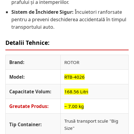
prafului și a intemperiilor.
Sistem de Închidere Sigur:
Încuietori ranforsate
pentru a preveni deschiderea accidentală în timpul
transportului auto.
Detalii Tehnice:
Brand:
ROTOR
Model:
RTB-4026
Capacitate Volum:
168.56 Litri
Greutate Produs:
~ 7.00 kg
Trusă transport scule "Big
Tip Container:
Size"