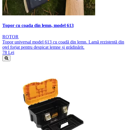
Topor cu coada din lemn, model 613
ROTOR
Topor universal model 613 cu coadă din lemn. Lamă rezistentă din
oțel forjat pentru despicat lemne și grădinărit.
78 Lei