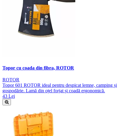
Topor cu coada din fibra, ROTOR
ROTOR
Topor 601 ROTOR ideal pentru despicat lemne, camping și
gospodărie. Lamă din oțel forjat și coadă ergonomică.
43 Lei