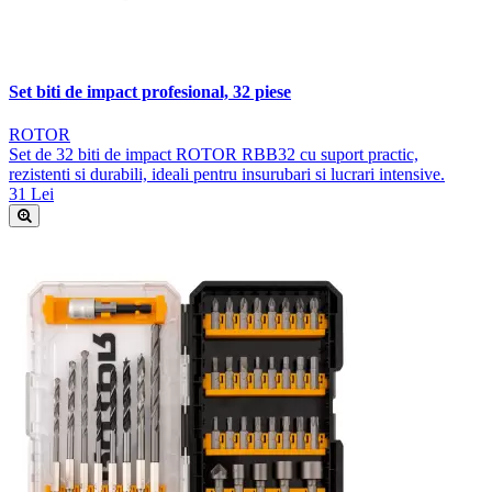
Set biti de impact profesional, 32 piese
ROTOR
Set de 32 biti de impact ROTOR RBB32 cu suport practic,
rezistenti si durabili, ideali pentru insurubari si lucrari intensive.
31 Lei