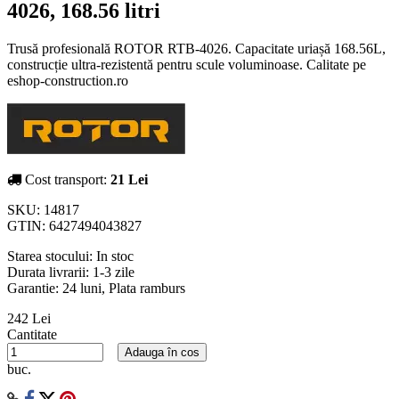
4026, 168.56 litri
Trusă profesională ROTOR RTB-4026. Capacitate uriașă 168.56L,
construcție ultra-rezistentă pentru scule voluminoase. Calitate pe
eshop-construction.ro
Cost transport:
21 Lei
SKU:
14817
GTIN:
6427494043827
Starea stocului:
In stoc
Durata livrarii:
1-3 zile
Garantie: 24 luni, Plata ramburs
242 Lei
Cantitate
Adauga în cos
buc.