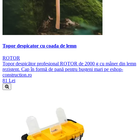
Topor despicator cu coada de lemn
ROTOR
Topor despicător profesional ROTOR de 2000 g cu mâner din lemn
rezistent. Cap în formă de pană pentru bușteni mari pe eshop-
construction.ro
81 Lei