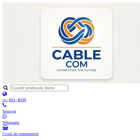
ro / RO / RON
Suna-ne
Whatsapp
Cosul de cumparaturi