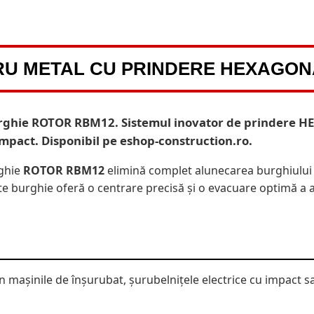
RU METAL CU PRINDERE HEXAGON
 burghie ROTOR RBM12. Sistemul inovator de prindere H
mpact. Disponibil pe eshop-construction.ro.
rghie
ROTOR RBM12
elimină complet alunecarea burghiului î
este burghie oferă o centrare precisă și o evacuare optimă a aș
în mașinile de înșurubat, șurubelnițele electrice cu impact