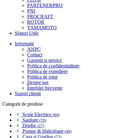
PARTENERPRO
PNI
PROCRAFT
ROTOR
YAMAMOTO
Sfaturi Utile
Informatii
ANPC
Contact
Garantii si service
Politica de confidentialitate
Politica de expediere
Politica de retur
Despre noi
Întrebări frecvente
Suport clienti
Categorii de produse
Scule Electrice
(84)
Sanitare
(70)
Drujbe
(27)
Pompe & Hidrofoare
(49)
Casa si Gradina
(75)