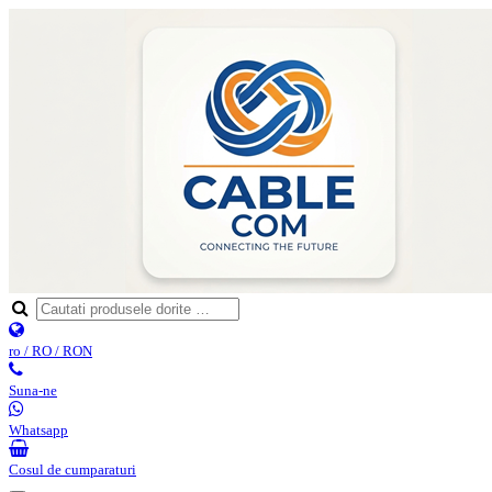
ro / RO / RON
Suna-ne
Whatsapp
Cosul de cumparaturi