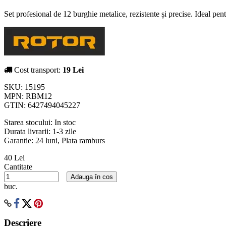
Set profesional de 12 burghie metalice, rezistente și precise. Ideal pentr
Cost transport:
19 Lei
SKU:
15195
MPN:
RBM12
GTIN:
6427494045227
Starea stocului:
In stoc
Durata livrarii:
1-3 zile
Garantie: 24 luni, Plata ramburs
40 Lei
Cantitate
Adauga în cos
buc.
Descriere