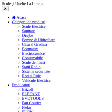
Scule și Unelte La Lorena
Acasa
Categorii de produse
Scule Electrice
Sanitare
Drujbe
Pompe & Hidrofoare
Casa si Gradina
Bormasini
Electrocasnice
Consumabile
Scule de mână
Stații Radio
Sisteme securitate
Roti si Role
Vehicule Electrice
Producatori
Brizoll
ELEFANT
EVOTOOLS
Fan Courier
Fleko
FLOW