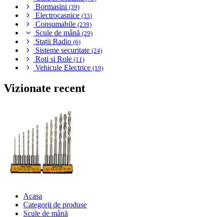
Bormasini
(39)
Electrocasnice
(33)
Consumabile
(239)
Scule de mână
(29)
Stații Radio
(6)
Sisteme securitate
(24)
Roti si Role
(11)
Vehicule Electrice
(19)
Vizionate recent
Acasa
Categorii de produse
Scule de mână