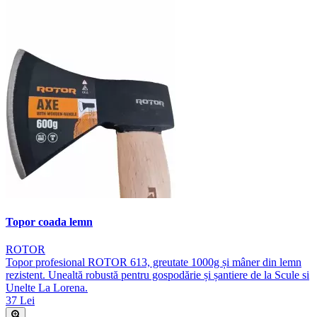
Topor coada lemn
ROTOR
Topor profesional ROTOR 613, greutate 1000g și mâner din lemn
rezistent. Unealtă robustă pentru gospodărie și șantiere de la Scule si
Unelte La Lorena.
37 Lei