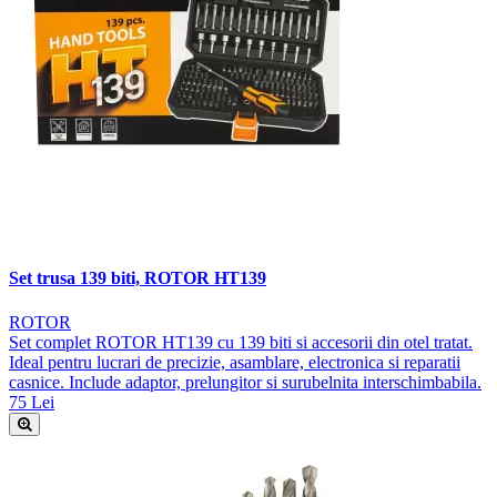
Set trusa 139 biti, ROTOR HT139
ROTOR
Set complet ROTOR HT139 cu 139 biti si accesorii din otel tratat.
Ideal pentru lucrari de precizie, asamblare, electronica si reparatii
casnice. Include adaptor, prelungitor si surubelnita interschimbabila.
75 Lei