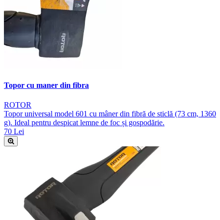
Topor cu maner din fibra
ROTOR
Topor universal model 601 cu mâner din fibră de sticlă (73 cm, 1360
g). Ideal pentru despicat lemne de foc și gospodărie.
70 Lei