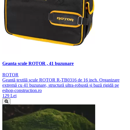
Geanta scule ROTOR , 41 buzunare
ROTOR
Geantă textilă scule ROTOR R-TB0316 de 16 inch. Organizare
extremă cu 41 buzunare, structură ultra-robustă și bază rigidă pe
eshop-construction.ro
129 Lei