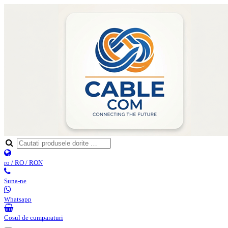
ro / RO / RON
Suna-ne
Whatsapp
Cosul de cumparaturi