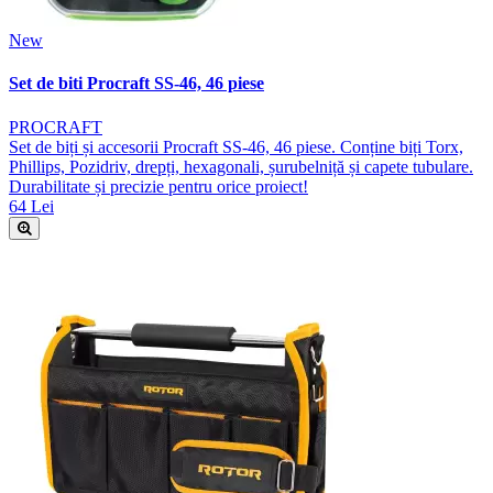
New
Set de biti Procraft SS-46, 46 piese
PROCRAFT
Set de biți și accesorii Procraft SS-46, 46 piese. Conține biți Torx,
Phillips, Pozidriv, drepți, hexagonali, șurubelniță și capete tubulare.
Durabilitate și precizie pentru orice proiect!
64 Lei