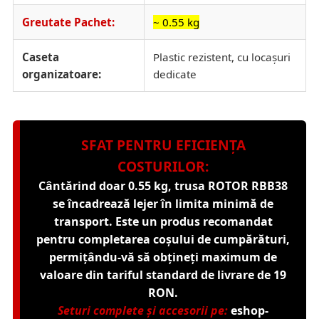
Greutate Pachet:
~ 0.55 kg
Caseta
Plastic rezistent, cu locașuri
organizatoare:
dedicate
SFAT PENTRU EFICIENȚA
COSTURILOR:
Cântărind doar 0.55 kg, trusa ROTOR RBB38
se încadrează lejer în limita minimă de
transport. Este un produs recomandat
pentru completarea coșului de cumpărături,
permițându-vă să obțineți maximum de
valoare din tariful standard de livrare de 19
RON.
Seturi complete și accesorii pe:
eshop-