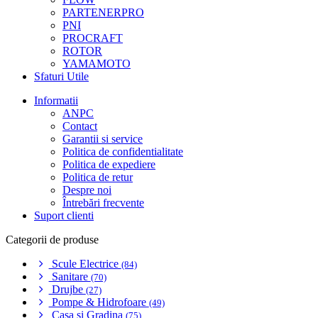
PARTENERPRO
PNI
PROCRAFT
ROTOR
YAMAMOTO
Sfaturi Utile
Informatii
ANPC
Contact
Garantii si service
Politica de confidentialitate
Politica de expediere
Politica de retur
Despre noi
Întrebări frecvente
Suport clienti
Categorii de produse
Scule Electrice
(84)
Sanitare
(70)
Drujbe
(27)
Pompe & Hidrofoare
(49)
Casa si Gradina
(75)