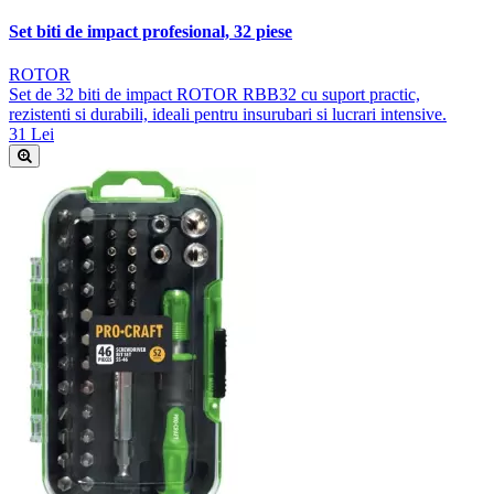
Set biti de impact profesional, 32 piese
ROTOR
Set de 32 biti de impact ROTOR RBB32 cu suport practic,
rezistenti si durabili, ideali pentru insurubari si lucrari intensive.
31 Lei