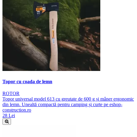
Topor cu coada de lemn
ROTOR
Topor universal model 613 cu greutate de 600 g și mâner ergonomic
din lemn. Unealtă compactă pentru camping și curte pe eshop-
construction.ro
28 Lei