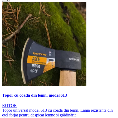
Topor cu coada din lemn, model 613
ROTOR
Topor universal model 613 cu coadă din lemn. Lamă rezistentă din
oțel forjat pentru despicat lemne și grădinărit.