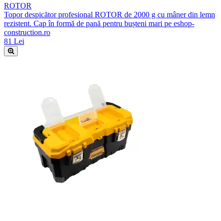
ROTOR
Topor despicător profesional ROTOR de 2000 g cu mâner din lemn
rezistent. Cap în formă de pană pentru bușteni mari pe eshop-
construction.ro
81 Lei