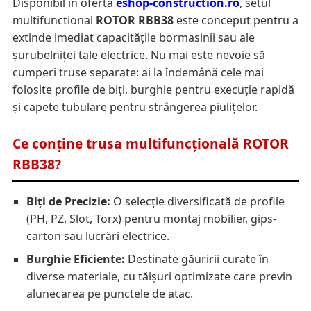
Disponibil în oferta
eshop-construction.ro
, setul
multifunctional
ROTOR RBB38
este conceput pentru a
extinde imediat capacitățile bormasinii sau ale
șurubelniței tale electrice. Nu mai este nevoie să
cumperi truse separate: ai la îndemână cele mai
folosite profile de biți, burghie pentru execuție rapidă
și capete tubulare pentru strângerea piulițelor.
Ce conține trusa multifuncțională ROTOR
RBB38?
Biți de Precizie:
O selecție diversificată de profile
(PH, PZ, Slot, Torx) pentru montaj mobilier, gips-
carton sau lucrări electrice.
Burghie Eficiente:
Destinate găuririi curate în
diverse materiale, cu tăișuri optimizate care previn
alunecarea pe punctele de atac.