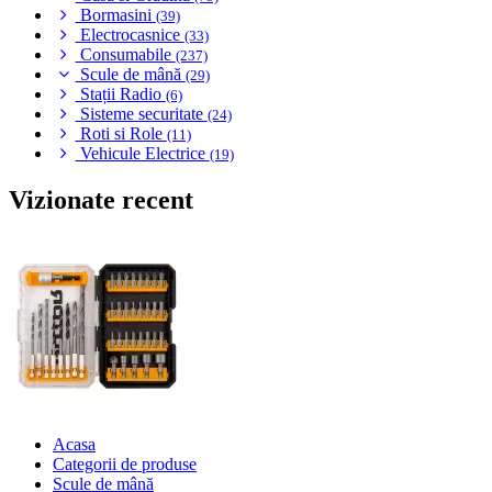
Bormasini
(39)
Electrocasnice
(33)
Consumabile
(237)
Scule de mână
(29)
Stații Radio
(6)
Sisteme securitate
(24)
Roti si Role
(11)
Vehicule Electrice
(19)
Vizionate recent
Acasa
Categorii de produse
Scule de mână