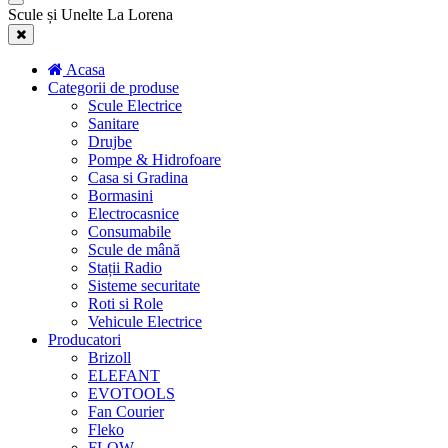
Scule și Unelte La Lorena
Acasa
Categorii de produse
Scule Electrice
Sanitare
Drujbe
Pompe & Hidrofoare
Casa si Gradina
Bormasini
Electrocasnice
Consumabile
Scule de mână
Stații Radio
Sisteme securitate
Roti si Role
Vehicule Electrice
Producatori
Brizoll
ELEFANT
EVOTOOLS
Fan Courier
Fleko
FLOW