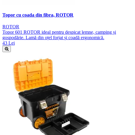
Topor cu coada din fibra, ROTOR
ROTOR
Topor 601 ROTOR ideal pentru despicat lemne, camping și
gospodărie. Lamă din oțel forjat și coadă ergonomică.
43 Lei