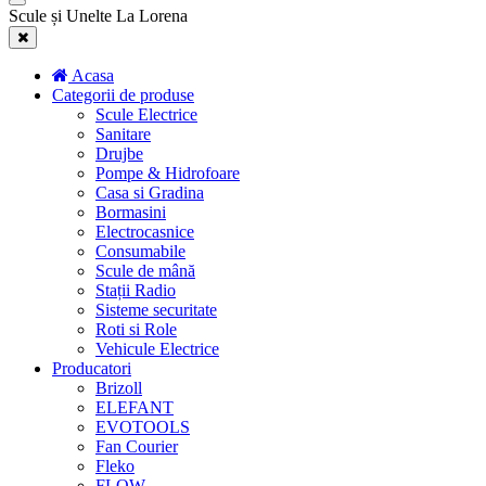
Scule și Unelte La Lorena
Acasa
Categorii de produse
Scule Electrice
Sanitare
Drujbe
Pompe & Hidrofoare
Casa si Gradina
Bormasini
Electrocasnice
Consumabile
Scule de mână
Stații Radio
Sisteme securitate
Roti si Role
Vehicule Electrice
Producatori
Brizoll
ELEFANT
EVOTOOLS
Fan Courier
Fleko
FLOW