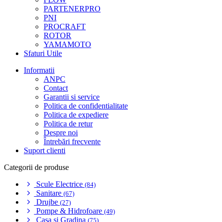
PARTENERPRO
PNI
PROCRAFT
ROTOR
YAMAMOTO
Sfaturi Utile
Informatii
ANPC
Contact
Garantii si service
Politica de confidentialitate
Politica de expediere
Politica de retur
Despre noi
Întrebări frecvente
Suport clienti
Categorii de produse
Scule Electrice
(84)
Sanitare
(67)
Drujbe
(27)
Pompe & Hidrofoare
(49)
Casa si Gradina
(75)