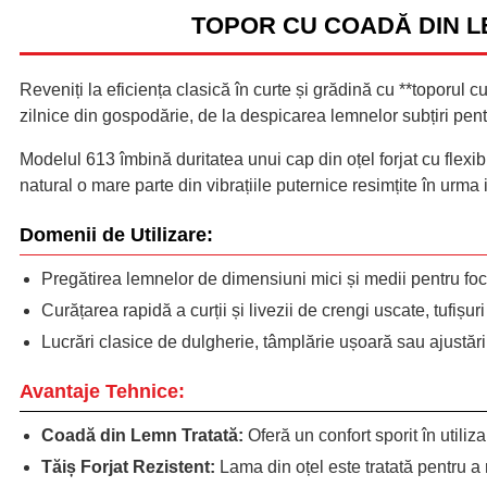
TOPOR CU COADĂ DIN L
Reveniți la eficiența clasică în curte și grădină cu **toporul c
zilnice din gospodărie, de la despicarea lemnelor subțiri pentr
Modelul 613 îmbină duritatea unui cap din oțel forjat cu flexi
natural o mare parte din vibrațiile puternice resimțite în urma
Domenii de Utilizare:
Pregătirea lemnelor de dimensiuni mici și medii pentru foc
Curățarea rapidă a curții și livezii de crengi uscate, tufișu
Lucrări clasice de dulgherie, tâmplărie ușoară sau ajustări 
Avantaje Tehnice:
Coadă din Lemn Tratată:
Oferă un confort sporit în utili
Tăiș Forjat Rezistent:
Lama din oțel este tratată pentru a r