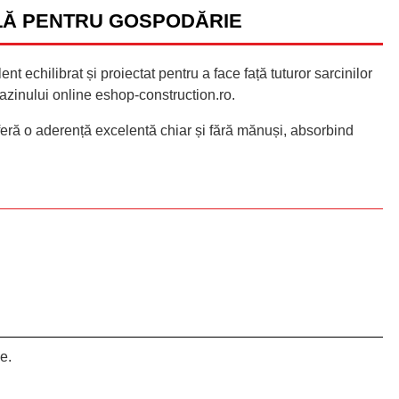
ALĂ PENTRU GOSPODĂRIE
t echilibrat și proiectat pentru a face față tuturor sarcinilor
gazinului online eshop-construction.ro.
oferă o aderență excelentă chiar și fără mănuși, absorbind
e.