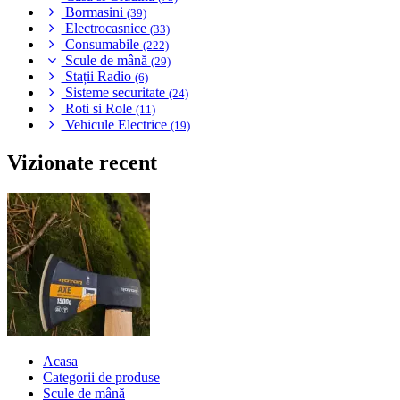
Bormasini
(39)
Electrocasnice
(33)
Consumabile
(222)
Scule de mână
(29)
Stații Radio
(6)
Sisteme securitate
(24)
Roti si Role
(11)
Vehicule Electrice
(19)
Vizionate recent
Acasa
Categorii de produse
Scule de mână