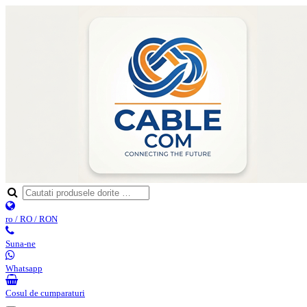
ro / RO / RON
Suna-ne
Whatsapp
Cosul de cumparaturi