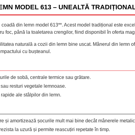
EMN MODEL 613 – UNEALTĂ TRADIȚION
u coadă din lemn model 613**. Acest model tradițional este excelen
u foc, până la toaletarea crengilor, fiind disponibil în oferta ma
bilitatea naturală a cozii din lemn bine uscat. Mânerul din lemn 
 impactului cu bușteanul.
urile de sobă, centrale termice sau grătare.
ri sau resturi vegetale lemnoase.
rapide ale stâlpilor din lemn.
zare și amortizează șocurile mult mai bine decât mânerele metalic
ezista la uzură și permite reascuțiri repetate în timp.