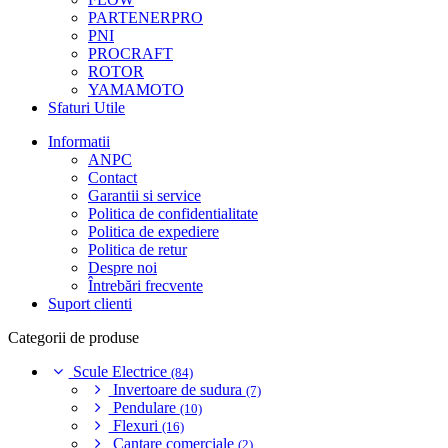
PARTENERPRO
PNI
PROCRAFT
ROTOR
YAMAMOTO
Sfaturi Utile
Informatii
ANPC
Contact
Garantii si service
Politica de confidentialitate
Politica de expediere
Politica de retur
Despre noi
Întrebări frecvente
Suport clienti
Categorii de produse
Scule Electrice
(84)
Invertoare de sudura
(7)
Pendulare
(10)
Flexuri
(16)
Cantare comerciale
(2)