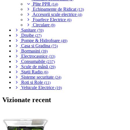
Plite PPR
(14)
Echipamente de Ridicat
(13)
Accesorii scule electrice
(4)
Foarfece Electrice
(6)
Circulare
(9)
Sanitare
(70)
Drujbe
(27)
Pompe & Hidrofoare
(49)
Casa si Gradina
(75)
Bormasini
(39)
Electrocasnice
(33)
Consumabile
(237)
Scule de mână
(29)
Stații Radio
(6)
Sisteme securitate
(24)
Roti si Role
(11)
Vehicule Electrice
(19)
Vizionate recent