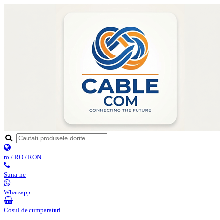
ro / RO / RON
Suna-ne
Whatsapp
Cosul de cumparaturi