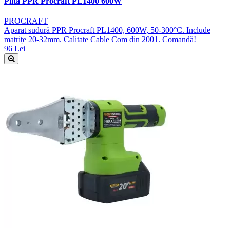
Plită PPR Procraft PL1400 600W
PROCRAFT
Aparat sudură PPR Procraft PL1400, 600W, 50-300°C. Include
matrițe 20-32mm. Calitate Cable Com din 2001. Comandă!
96 Lei