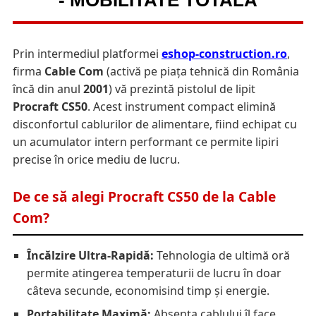
- MOBILITATE TOTALA
Prin intermediul platformei
eshop-construction.ro
,
firma
Cable Com
(activă pe piața tehnică din România
încă din anul
2001
) vă prezintă pistolul de lipit
Procraft CS50
. Acest instrument compact elimină
disconfortul cablurilor de alimentare, fiind echipat cu
un acumulator intern performant ce permite lipiri
precise în orice mediu de lucru.
De ce să alegi Procraft CS50 de la Cable
Com?
Încălzire Ultra-Rapidă:
Tehnologia de ultimă oră
permite atingerea temperaturii de lucru în doar
câteva secunde, economisind timp și energie.
Portabilitate Maximă:
Absența cablului îl face