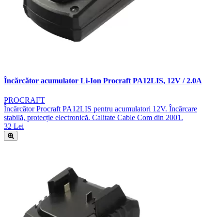
Încărcător acumulator Li-Ion Procraft PA12LIS, 12V / 2.0A
PROCRAFT
Încărcător Procraft PA12LIS pentru acumulatori 12V. Încărcare
stabilă, protecție electronică. Calitate Cable Com din 2001.
32 Lei