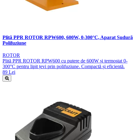
Plită PPR ROTOR RPW600, 600W, 0-300°C, Aparat Sudură
Polifuziune
ROTOR
Plită PPR ROTOR RPW600 cu putere de 600W și termostat 0-
300°C pentru lipit țevi prin polifuziune. Compactă și eficientă.
89 Lei