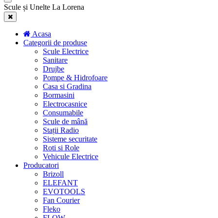
Scule și Unelte La Lorena
Acasa
Categorii de produse
Scule Electrice
Sanitare
Drujbe
Pompe & Hidrofoare
Casa si Gradina
Bormasini
Electrocasnice
Consumabile
Scule de mână
Stații Radio
Sisteme securitate
Roti si Role
Vehicule Electrice
Producatori
Brizoll
ELEFANT
EVOTOOLS
Fan Courier
Fleko
FLOW