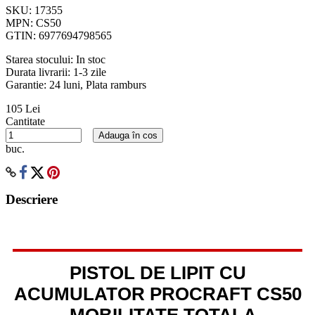
SKU:
17355
MPN:
CS50
GTIN:
6977694798565
Starea stocului:
In stoc
Durata livrarii:
1-3 zile
Garantie: 24 luni, Plata ramburs
105 Lei
Cantitate
Adauga în cos
buc.
Descriere
PISTOL DE LIPIT CU
ACUMULATOR PROCRAFT CS50