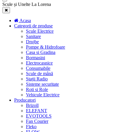
Scule și Unelte La Lorena
Acasa
Categorii de produse
Scule Electrice
Sanitare
Drujbe
Pompe & Hidrofoare
Casa si Gradina
Bormasini
Electrocasnice
Consumabile
Scule de mână
Stații Radio
Sisteme securitate
Roti si Role
Vehicule Electrice
Producatori
Brizoll
ELEFANT
EVOTOOLS
Fan Courier
Fleko
FLOW