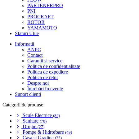
PARTENERPRO
PNI
PROCRAFT
ROTOR
YAMAMOTO
Sfaturi Utile
Informatii
ANPC
Contact
Garantii si service
Politica de confidentialitate
Politica de expediere
Politica de retur
Despre noi
Întrebări frecvente
Suport clienti
Categorii de produse
Scule Electrice
(84)
Sanitare
(70)
Drujbe
(27)
Pompe & Hidrofoare
(49)
Casa si Gradina
(75)