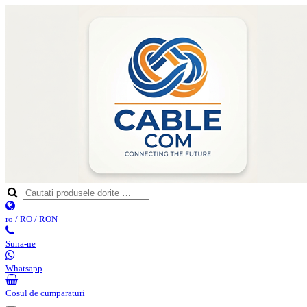
ro / RO / RON
Suna-ne
Whatsapp
Cosul de cumparaturi