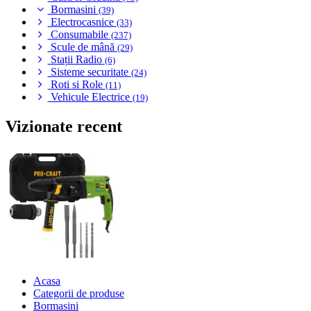
Bormasini
(39)
Electrocasnice
(33)
Consumabile
(237)
Scule de mână
(29)
Stații Radio
(6)
Sisteme securitate
(24)
Roti si Role
(11)
Vehicule Electrice
(19)
Vizionate recent
Acasa
Categorii de produse
Bormasini