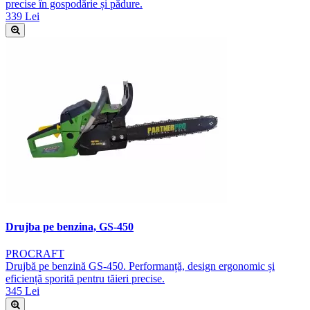
precise în gospodărie și pădure.
339 Lei
Drujba pe benzina, GS-450
PROCRAFT
Drujbă pe benzină GS-450. Performanță, design ergonomic și
eficiență sporită pentru tăieri precise.
345 Lei