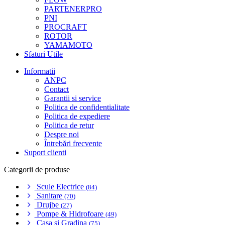
PARTENERPRO
PNI
PROCRAFT
ROTOR
YAMAMOTO
Sfaturi Utile
Informatii
ANPC
Contact
Garantii si service
Politica de confidentialitate
Politica de expediere
Politica de retur
Despre noi
Întrebări frecvente
Suport clienti
Categorii de produse
Scule Electrice
(84)
Sanitare
(70)
Drujbe
(27)
Pompe & Hidrofoare
(49)
Casa si Gradina
(75)