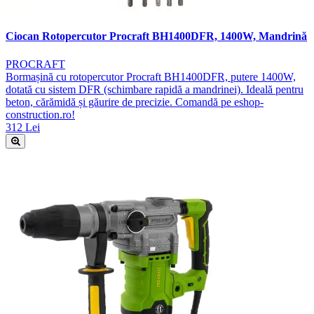
Ciocan Rotopercutor Procraft BH1400DFR, 1400W, Mandrină
PROCRAFT
Bormașină cu rotopercutor Procraft BH1400DFR, putere 1400W,
dotată cu sistem DFR (schimbare rapidă a mandrinei). Ideală pentru
beton, cărămidă și găurire de precizie. Comandă pe eshop-
construction.ro!
312 Lei