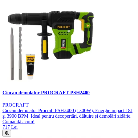
Ciocan demolator PROCRAFT PSH2400
PROCRAFT
Ciocan demolator Procraft PSH2400 (1300W). Energie impact 18J
și 3900 BPM. Ideal pentru decopertări, dăltuire și demolări zidărie.
Comandă acum!
717 Lei