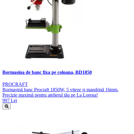
Bormasina de banc fixa pe coloana, BD1850
PROCRAFT
Bormașină banc Procraft 1850W, 5 viteze și mandrină 16mm.
Precizie maximă pentru atelierul tău pe La Lorena!
997 Lei