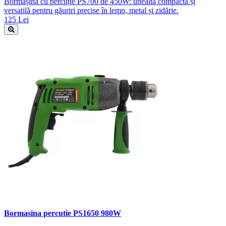
Bormașină cu percuție PS700 de 450W: unealtă compactă și
versatilă pentru găuriri precise în lemn, metal și zidărie.
125 Lei
Bormasina percutie PS1650 980W