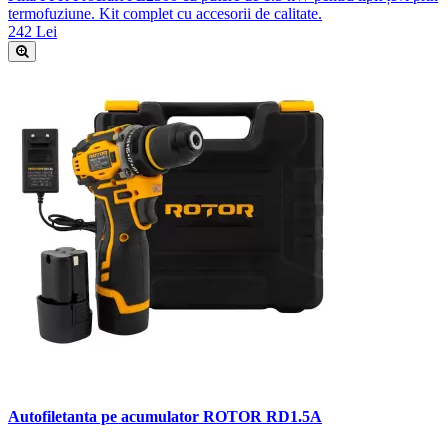
termofuziune. Kit complet cu accesorii de calitate.
242 Lei
Autofiletanta pe acumulator ROTOR RD1.5A