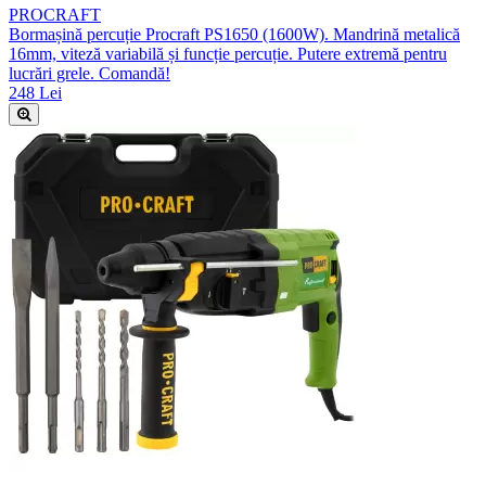
PROCRAFT
Bormașină percuție Procraft PS1650 (1600W). Mandrină metalică
16mm, viteză variabilă și funcție percuție. Putere extremă pentru
lucrări grele. Comandă!
248 Lei