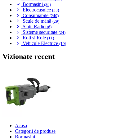
Bormasini
(39)
Electrocasnice
(33)
Consumabile
(240)
Scule de mână
(29)
Stații Radio
(6)
Sisteme securitate
(24)
Roti si Role
(11)
Vehicule Electrice
(19)
Vizionate recent
Acasa
Categorii de produse
Bormasini