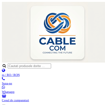
ro / RO / RON
Suna-ne
Whatsapp
Cosul de cumparaturi