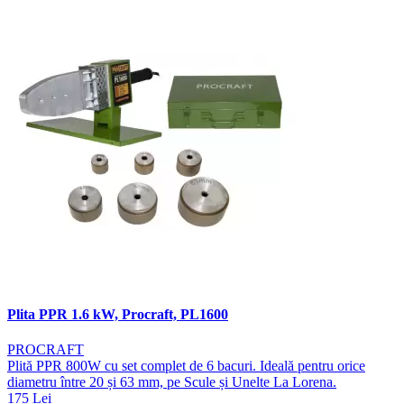
Plita PPR 1.6 kW, Procraft, PL1600
PROCRAFT
Plită PPR 800W cu set complet de 6 bacuri. Ideală pentru orice
diametru între 20 și 63 mm, pe Scule și Unelte La Lorena.
175 Lei