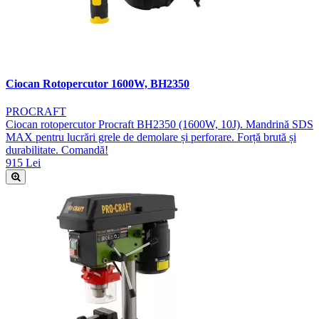
Ciocan Rotopercutor 1600W, BH2350
PROCRAFT
Ciocan rotopercutor Procraft BH2350 (1600W, 10J). Mandrină SDS
MAX pentru lucrări grele de demolare și perforare. Forță brută și
durabilitate. Comandă!
915 Lei