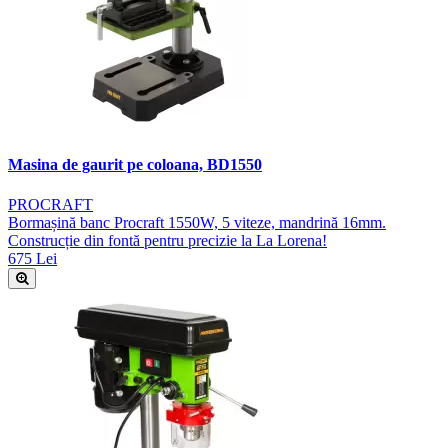
Masina de gaurit pe coloana, BD1550
PROCRAFT
Bormașină banc Procraft 1550W, 5 viteze, mandrină 16mm.
Construcție din fontă pentru precizie la La Lorena!
675 Lei