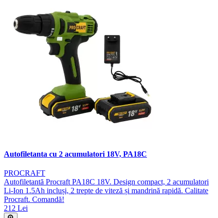
Autofiletanta cu 2 acumulatori 18V, PA18C
PROCRAFT
Autofiletantă Procraft PA18C 18V. Design compact, 2 acumulatori
Li-Ion 1.5Ah incluși, 2 trepte de viteză și mandrină rapidă. Calitate
Procraft. Comandă!
212 Lei