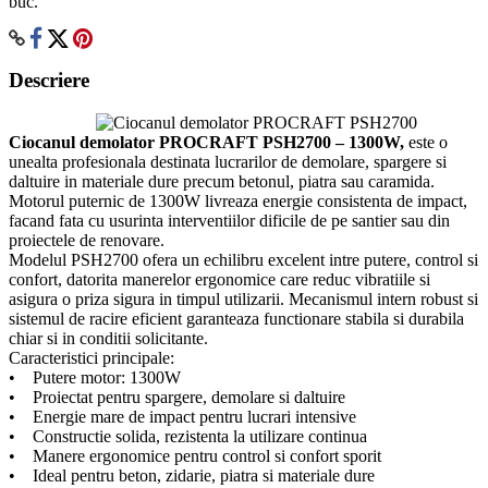
buc.
Descriere
Ciocanul demolator PROCRAFT PSH2700 – 1300W,
este o
unealta profesionala destinata lucrarilor de demolare, spargere si
daltuire in materiale dure precum betonul, piatra sau caramida.
Motorul puternic de 1300W livreaza energie consistenta de impact,
facand fata cu usurinta interventiilor dificile de pe santier sau din
proiectele de renovare.
Modelul PSH2700 ofera un echilibru excelent intre putere, control si
confort, datorita manerelor ergonomice care reduc vibratiile si
asigura o priza sigura in timpul utilizarii. Mecanismul intern robust si
sistemul de racire eficient garanteaza functionare stabila si durabila
chiar si in conditii solicitante.
Caracteristici principale:
• Putere motor: 1300W
• Proiectat pentru spargere, demolare si daltuire
• Energie mare de impact pentru lucrari intensive
• Constructie solida, rezistenta la utilizare continua
• Manere ergonomice pentru control si confort sporit
• Ideal pentru beton, zidarie, piatra si materiale dure