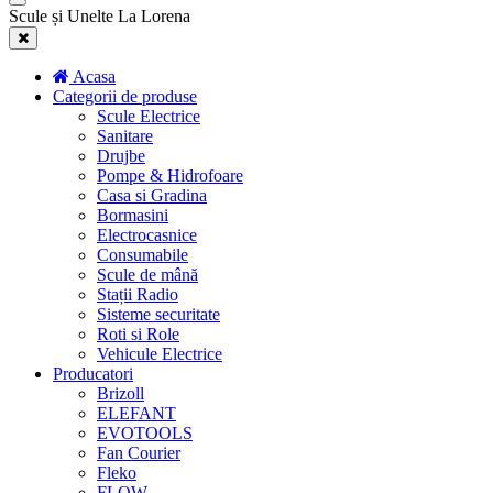
Scule și Unelte La Lorena
Acasa
Categorii de produse
Scule Electrice
Sanitare
Drujbe
Pompe & Hidrofoare
Casa si Gradina
Bormasini
Electrocasnice
Consumabile
Scule de mână
Stații Radio
Sisteme securitate
Roti si Role
Vehicule Electrice
Producatori
Brizoll
ELEFANT
EVOTOOLS
Fan Courier
Fleko
FLOW