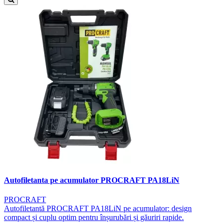
Autofiletanta pe acumulator PROCRAFT PA18LiN
PROCRAFT
Autofiletantă PROCRAFT PA18LiN pe acumulator: design
compact și cuplu optim pentru înșurubări și găuriri rapide.