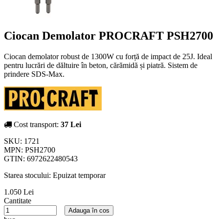
Ciocan Demolator PROCRAFT PSH2700
Ciocan demolator robust de 1300W cu forță de impact de 25J. Ideal
pentru lucrări de dăltuire în beton, cărămidă și piatră. Sistem de
prindere SDS-Max.
Cost transport:
37 Lei
SKU:
1721
MPN:
PSH2700
GTIN:
6972622480543
Starea stocului:
Epuizat temporar
1.050 Lei
Cantitate
Adauga în cos