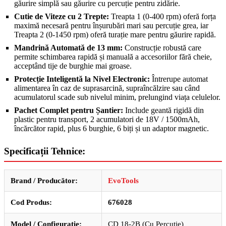
găurire simplă sau găurire cu percuție pentru zidărie.
Cutie de Viteze cu 2 Trepte:
Treapta 1 (0-400 rpm) oferă forța
maximă necesară pentru înșurubări mari sau percuție grea, iar
Treapta 2 (0-1450 rpm) oferă turație mare pentru găurire rapidă.
Mandrină Automată de 13 mm:
Construcție robustă care
permite schimbarea rapidă și manuală a accesoriilor fără cheie,
acceptând tije de burghie mai groase.
Protecție Inteligentă la Nivel Electronic:
Întrerupe automat
alimentarea în caz de suprasarcină, supraîncălzire sau când
acumulatorul scade sub nivelul minim, prelungind viața celulelor.
Pachet Complet pentru Șantier:
Include geantă rigidă din
plastic pentru transport, 2 acumulatori de 18V / 1500mAh,
încărcător rapid, plus 6 burghie, 6 biți și un adaptor magnetic.
Specificații Tehnice:
Brand / Producător:
EvoTools
Cod Produs:
676028
Model / Configurație:
CD 18-2B (Cu Percuție)