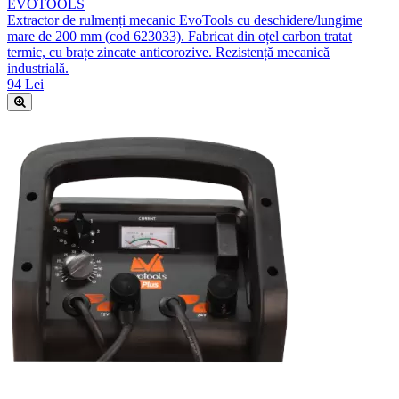
EVOTOOLS
Extractor de rulmenți mecanic EvoTools cu deschidere/lungime
mare de 200 mm (cod 623033). Fabricat din oțel carbon tratat
termic, cu brațe zincate anticorozive. Rezistență mecanică
industrială.
94 Lei