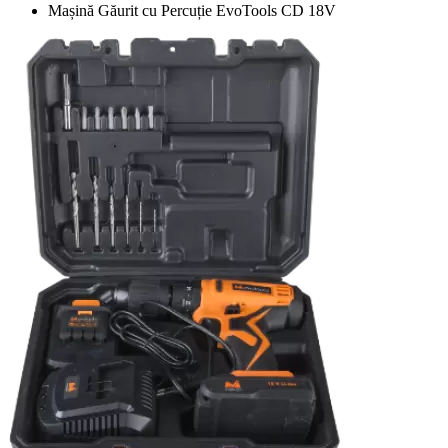
Mașină Găurit cu Percuție EvoTools CD 18V