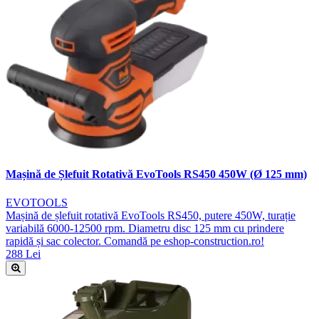
Mașină de Șlefuit Rotativă EvoTools RS450 450W (Ø 125 mm)
EVOTOOLS
Mașină de șlefuit rotativă EvoTools RS450, putere 450W, turație
variabilă 6000-12500 rpm. Diametru disc 125 mm cu prindere
rapidă și sac colector. Comandă pe eshop-construction.ro!
288 Lei