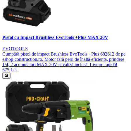
Pistol cu Impact Brushless EvoTools +Plus MAX 20V
EVOTOOLS
Cumpără pistol de impact Brushless EvoTools +Plus 682612 de pe
eshop-construction.ro. Motor fără perii de înaltă eficiență, prindere
1/4, 2 acumulatori MAX 20V și valiză inclusă. Livrare rapidă!
675 Lei