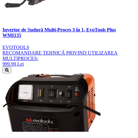
Invertor de Sudură Multi-Proces 3 în 1, EvoTools Plus
WMI135
EVOTOOLS
RECOMANDARE TEHNICĂ PRIVIND UTILIZAREA
MULTIPROCES:
999.99 Lei