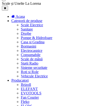
Scule și Unelte La Lorena
Acasa
Categorii de produse
Scule Electrice
Sanitare
Drujbe
Pompe & Hidrofoare
Casa si Gradina
Bormasini
Electrocasnice
Consumabile
Scule de mână
Stații Radio
Sisteme securitate
Roti si Role
Vehicule Electrice
Producatori
Brizoll
ELEFANT
EVOTOOLS
Fan Courier
Fleko
FLOW