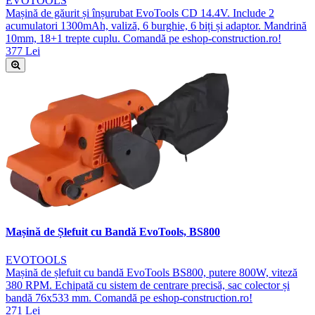
EVOTOOLS
Mașină de găurit și înșurubat EvoTools CD 14.4V. Include 2
acumulatori 1300mAh, valiză, 6 burghie, 6 biți și adaptor. Mandrină
10mm, 18+1 trepte cuplu. Comandă pe eshop-construction.ro!
377 Lei
Mașină de Șlefuit cu Bandă EvoTools, BS800
EVOTOOLS
Mașină de șlefuit cu bandă EvoTools BS800, putere 800W, viteză
380 RPM. Echipată cu sistem de centrare precisă, sac colector și
bandă 76x533 mm. Comandă pe eshop-construction.ro!
271 Lei