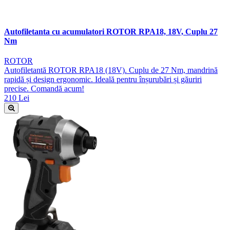
Autofiletanta cu acumulatori ROTOR RPA18, 18V, Cuplu 27
Nm
ROTOR
Autofiletantă ROTOR RPA18 (18V). Cuplu de 27 Nm, mandrină
rapidă și design ergonomic. Ideală pentru înșurubări și găuriri
precise. Comandă acum!
210 Lei