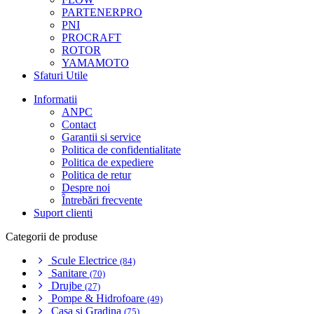
PARTENERPRO
PNI
PROCRAFT
ROTOR
YAMAMOTO
Sfaturi Utile
Informatii
ANPC
Contact
Garantii si service
Politica de confidentialitate
Politica de expediere
Politica de retur
Despre noi
Întrebări frecvente
Suport clienti
Categorii de produse
Scule Electrice
(84)
Sanitare
(70)
Drujbe
(27)
Pompe & Hidrofoare
(49)
Casa si Gradina
(75)