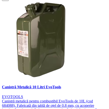
Canistră Metalică 10 Litri EvoTools
EVOTOOLS
Canistră metalică pentru combustibil EvoTools de 10L (cod
684088). Fabricată din tablă de oțel de 0.8 mm, cu acoperire