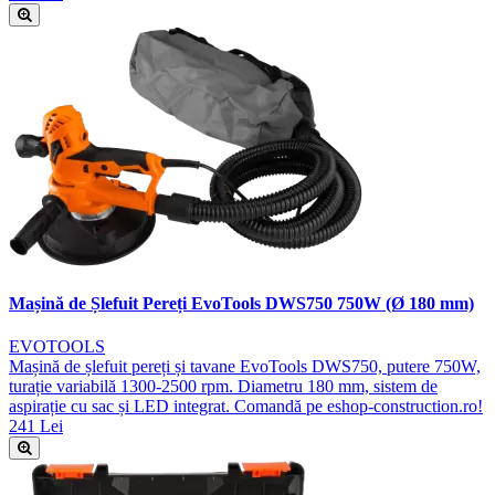
Mașină de Șlefuit Pereți EvoTools DWS750 750W (Ø 180 mm)
EVOTOOLS
Mașină de șlefuit pereți și tavane EvoTools DWS750, putere 750W,
turație variabilă 1300-2500 rpm. Diametru 180 mm, sistem de
aspirație cu sac și LED integrat. Comandă pe eshop-construction.ro!
241 Lei