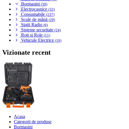
Bormasini
(39)
Electrocasnice
(33)
Consumabile
(237)
Scule de mână
(29)
Stații Radio
(6)
Sisteme securitate
(24)
Roti si Role
(11)
Vehicule Electrice
(19)
Vizionate recent
Acasa
Categorii de produse
Bormasini