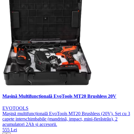
Mașină Multifuncțională EvoTools MT20 Brushless 20V
EVOTOOLS
Mașină multifuncțională EvoTools MT20 Brushless (20V). Set cu 3
capete interschimbabile (mandrină, impact, mini-fierăstrău), 2
acumulatori 2Ah și accesorii.
555 Lei