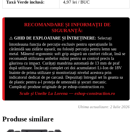
Taxă Verde inclusă:
4,97 lei / BUC
RECOMANDARE ȘI INFORMAȚII DE
SIGURANȚĂ:
⚠️
GHID DE EXPLOATARE ȘI ÎNTREȚINERE:
Selectați
întotdeauna funcția de percuție exclusiv pentru operațiunile în
cărămidă sau zidărie ușoară; nu folosiți percuția pentru lemn sau
metal. Mânerul ergonomic soft grip asigură un confort ridicat, însă se
recomandă utilizarea ambelor mâini pentru un control precis la
găurirea cu impact. Curățați mandrina automată de 13 mm de praf
după utilizare. Încărcați complet cei doi acumulatori Li-Ion de 18V
înainte de prima utilizare și monitorizați nivelul acestora prin
indicatorul dedicat de pe carcasă. Depozitați întregul set în geanta sa
de plastic pentru a-l proteja de umezeală și șocuri mecanic.
Cumpărați produse originale de pe eshop-construction.ro.
Scule și Unelte La Lorena — eshop-construction.ro
Ultima actualizare:
2 Iulie 2026
Produse similare