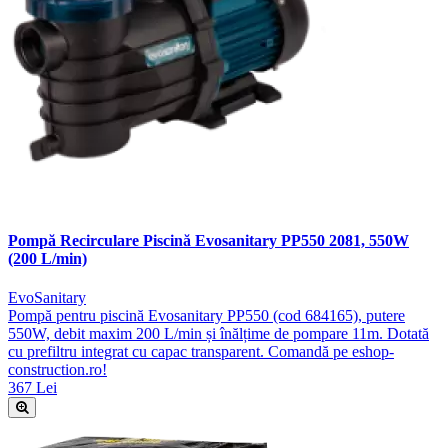
Pompă Recirculare Piscină Evosanitary PP550 2081, 550W
(200 L/min)
EvoSanitary
Pompă pentru piscină Evosanitary PP550 (cod 684165), putere
550W, debit maxim 200 L/min și înălțime de pompare 11m. Dotată
cu prefiltru integrat cu capac transparent. Comandă pe eshop-
construction.ro!
367 Lei