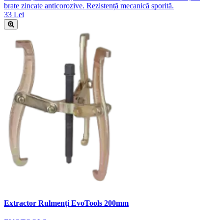
brațe zincate anticorozive. Rezistență mecanică sporită.
33 Lei
Extractor Rulmenți EvoTools 200mm