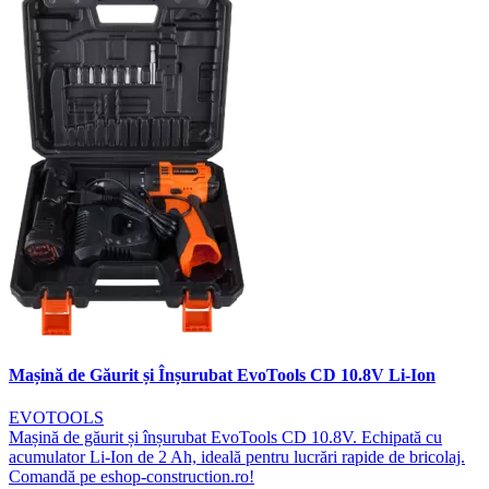
Mașină de Găurit și Înșurubat EvoTools CD 10.8V Li-Ion
EVOTOOLS
Mașină de găurit și înșurubat EvoTools CD 10.8V. Echipată cu
acumulator Li-Ion de 2 Ah, ideală pentru lucrări rapide de bricolaj.
Comandă pe eshop-construction.ro!