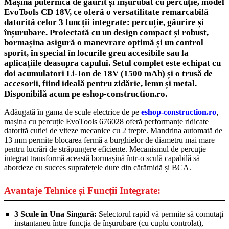
Mașină puternică de găurit și înșurubat cu percuție, model
EvoTools CD 18V, ce oferă o versatilitate remarcabilă
datorită celor 3 funcții integrate: percuție, găurire și
înșurubare. Proiectată cu un design compact și robust,
bormașina asigură o manevrare optimă și un control
sporit, în special în locurile greu accesibile sau la
aplicațiile deasupra capului. Setul complet este echipat cu
doi acumulatori Li-Ion de 18V (1500 mAh) și o trusă de
accesorii, fiind ideală pentru zidărie, lemn și metal.
Disponibilă acum pe eshop-construction.ro.
Adăugată în gama de scule electrice de pe
eshop-construction.ro
,
mașina cu percuție EvoTools 676028 oferă performanțe ridicate
datorită cutiei de viteze mecanice cu 2 trepte. Mandrina automată de
13 mm permite blocarea fermă a burghielor de diametru mai mare
pentru lucrări de străpungere eficiente. Mecanismul de percuție
integrat transformă această bormașină într-o sculă capabilă să
abordeze cu succes suprafețele dure din cărămidă și BCA.
Avantaje Tehnice și Funcții Integrate:
3 Scule în Una Singură:
Selectorul rapid vă permite să comutați
instantaneu între funcția de înșurubare (cu cuplu controlat),