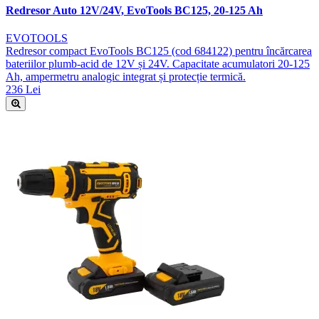
Redresor Auto 12V/24V, EvoTools BC125, 20-125 Ah
EVOTOOLS
Redresor compact EvoTools BC125 (cod 684122) pentru încărcarea
bateriilor plumb-acid de 12V și 24V. Capacitate acumulatori 20-125
Ah, ampermetru analogic integrat și protecție termică.
236 Lei