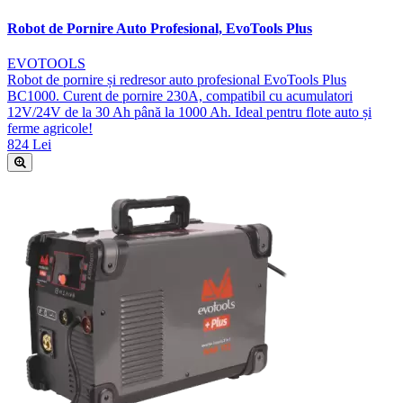
Robot de Pornire Auto Profesional, EvoTools Plus
EVOTOOLS
Robot de pornire și redresor auto profesional EvoTools Plus
BC1000. Curent de pornire 230A, compatibil cu acumulatori
12V/24V de la 30 Ah până la 1000 Ah. Ideal pentru flote auto și
ferme agricole!
824 Lei