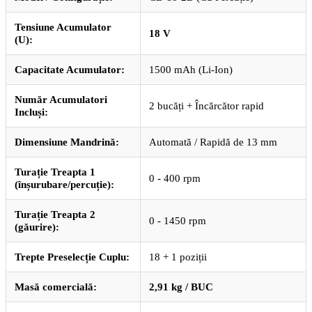
Tensiune Acumulator
18 V
(U):
Capacitate Acumulator:
1500 mAh (Li-Ion)
Număr Acumulatori
2 bucăți + Încărcător rapid
Incluși:
Dimensiune Mandrină:
Automată / Rapidă de 13 mm
Turație Treapta 1
0 - 400 rpm
(înșurubare/percuție):
Turație Treapta 2
0 - 1450 rpm
(găurire):
Trepte Preselecție Cuplu:
18 + 1 poziții
Masă comercială:
2,91 kg / BUC