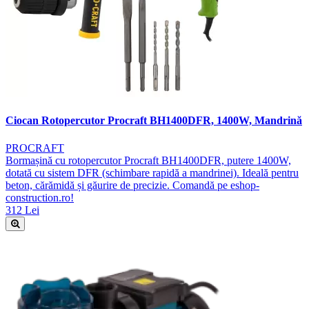
Ciocan Rotopercutor Procraft BH1400DFR, 1400W, Mandrină
PROCRAFT
Bormașină cu rotopercutor Procraft BH1400DFR, putere 1400W,
dotată cu sistem DFR (schimbare rapidă a mandrinei). Ideală pentru
beton, cărămidă și găurire de precizie. Comandă pe eshop-
construction.ro!
312 Lei