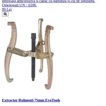
interioară anticorozivă și capac cu garnitură și cui de siguranță.
Omologată UN / ADR.
89 Lei
Extractor Rulmenți 75mm EvoTools