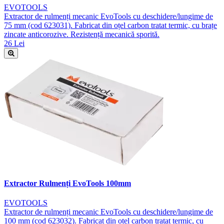
EVOTOOLS
Extractor de rulmenți mecanic EvoTools cu deschidere/lungime de
75 mm (cod 623031). Fabricat din oțel carbon tratat termic, cu brațe
zincate anticorozive. Rezistență mecanică sporită.
26 Lei
Extractor Rulmenți EvoTools 100mm
EVOTOOLS
Extractor de rulmenți mecanic EvoTools cu deschidere/lungime de
100 mm (cod 623032). Fabricat din oțel carbon tratat termic, cu