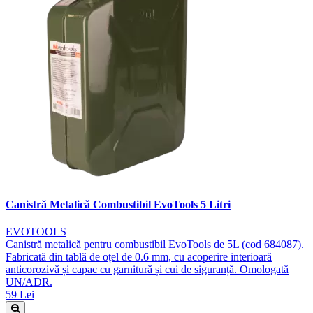
Canistră Metalică Combustibil EvoTools 5 Litri
EVOTOOLS
Canistră metalică pentru combustibil EvoTools de 5L (cod 684087).
Fabricată din tablă de oțel de 0.6 mm, cu acoperire interioară
anticorozivă și capac cu garnitură și cui de siguranță. Omologată
UN/ADR.
59 Lei