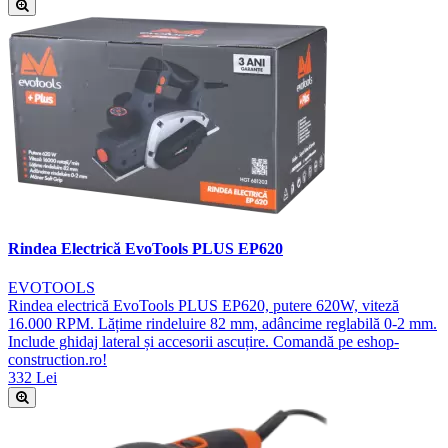
Rindea Electrică EvoTools PLUS EP620
EVOTOOLS
Rindea electrică EvoTools PLUS EP620, putere 620W, viteză
16.000 RPM. Lățime rindeluire 82 mm, adâncime reglabilă 0-2 mm.
Include ghidaj lateral și accesorii ascuțire. Comandă pe eshop-
construction.ro!
332 Lei