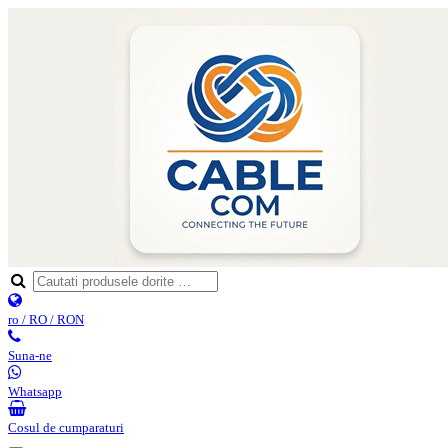
ro / RO / RON
Suna-ne
Whatsapp
Cosul de cumparaturi